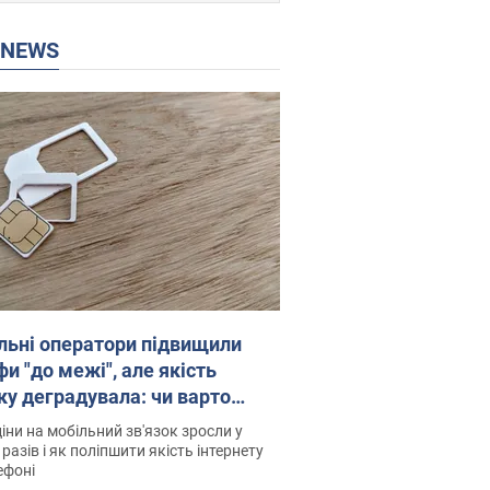
P NEWS
льні оператори підвищили
и "до межі", але якість
ку деградувала: чи варто
житись на ціни
іни на мобільний зв'язок зросли у
 разів і як поліпшити якість інтернету
ефоні