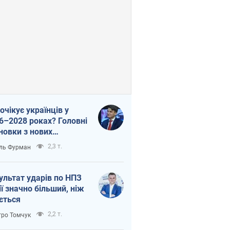
очікує українців у
6–2028 роках? Головні
новки з нових
гнозів від НБУ
2,3 т.
ль Фурман
ультат ударів по НПЗ
ії значно більший, ніж
ється
2,2 т.
ро Томчук