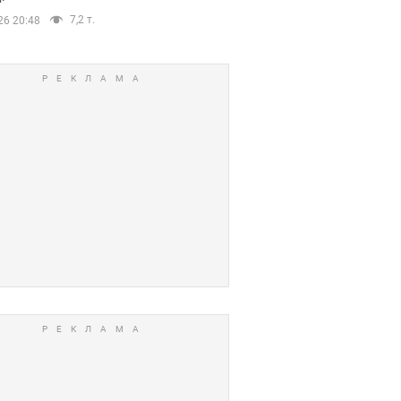
7,2 т.
26 20:48