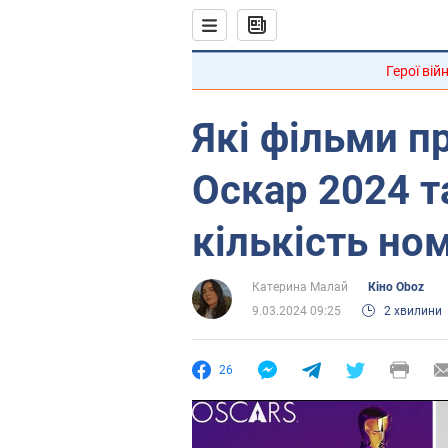
Герої вій
Які фільми п
Оскар 2024 т
кількість но
Катерина Малай
Кіно Oboz
9.03.2024 09:25
2 хвилини
26