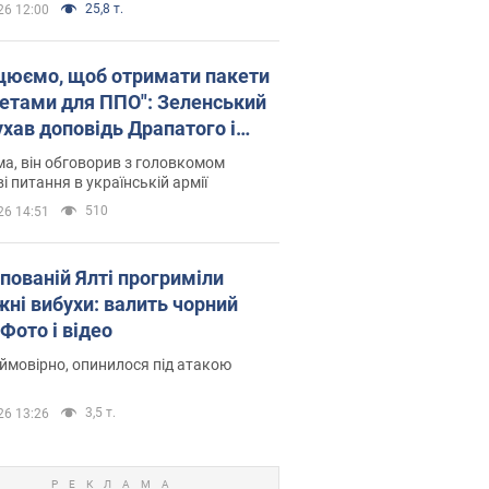
25,8 т.
26 12:00
цюємо, щоб отримати пакети
кетами для ППО": Зеленський
ухав доповідь Драпатого і
сував нові кроки
а, він обговорив з головкомом
і питання в українській армії
510
26 14:51
упованій Ялті прогриміли
жні вибухи: валить чорний
Фото і відео
 ймовірно, опинилося під атакою
3,5 т.
26 13:26