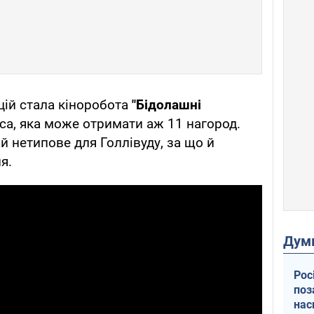
цій стала кіноробота
"Бідолашні
са, яка може отримати аж 11 нагород.
 нетипове для Голлівуду, за що й
я.
Дум
Рос
поз
нас