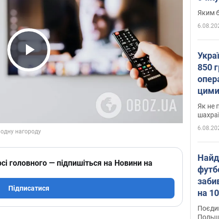
Яким б
6.08.20
Укра
Play Video
850 г
опера
цими
Як не 
шахра
6.08.20
Найд
сі головного — підпишіться на Новини на
футб
заби
Підписатися
на 10
Віде
Поєдин
Польщ