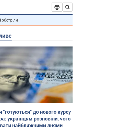
і обстріли
ливе
и "готуються" до нового курсу
ра: українцям розповіли, чого
увати найближчими днями