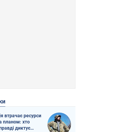
ки
ія втрачає ресурси
а планом: хто
правді диктує