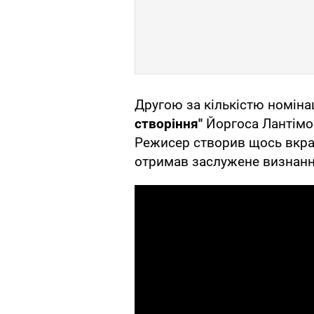
Другою за кількістю номіна
створіння"
Йоргоса Лантімо
Режисер створив щось вкрай
отримав заслужене визнанн