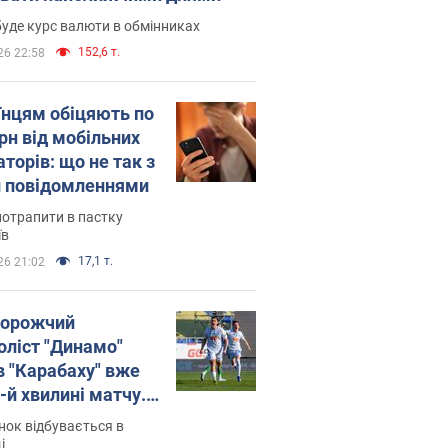
уде курс валюти в обмінниках
152,6 т.
26 22:58
їнцям обіцяють по
рн від мобільних
торів: що не так з
 повідомленнями
потрапити в пастку
їв
17,1 т.
26 21:02
орожчий
оліст "Динамо"
в "Карабаху" вже
-й хвилині матчу.
о
ок відбувається в
і