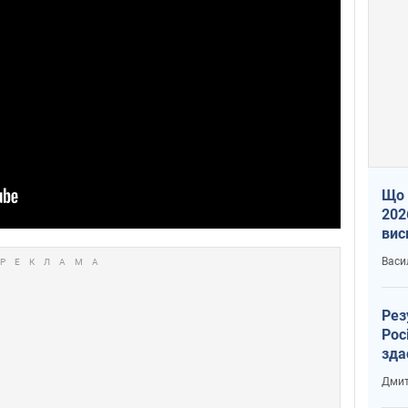
Що 
202
вис
про
Васи
Рез
Рос
зда
Дмит