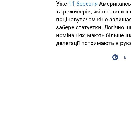
Уже
11 березня
Американськ
та режисерів, які вразили ї
поціновувачам кіно залишає
забере статуетки. Логічно, щ
номінаціях, мають більше ша
делегації потримають в рука
В