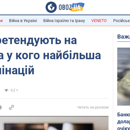
ни
Війна в Україні
Війна Ізраїлю та Ірану
VENETO
Російськ
Важ
ретендують на
а у кого найбільша
мінацій
6,2 т.
Читать на русском
Банк
дола
очік