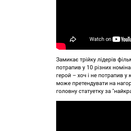
Замикає трійку лідерів філ
потрапив у 10 різних номіна
герой – хоч і не потрапив у
може претендувати на нагор
головну статуетку за "найкр