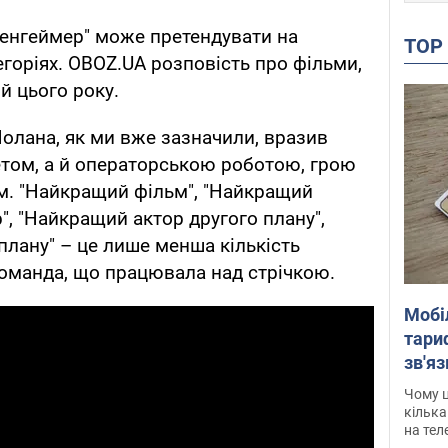
пенгеймер" може претендувати на
TO
егоріях. OBOZ.UA розповість про фільми,
й цього року.
олана, як ми вже зазначили, вразив
том, а й операторською роботою, грою
м. "Найкращий фільм", "Найкращий
", "Найкращий актор другого плану",
плану" – це лише менша кількість
команда, що працювала над стрічкою.
Мобі
тариф
зв'яз
скар
Чому ц
кілька
на тел