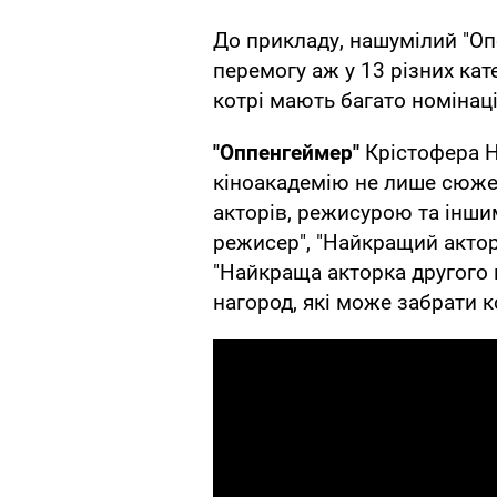
До прикладу, нашумілий "О
перемогу аж у 13 різних кат
котрі мають багато номінаці
"Оппенгеймер"
Крістофера Н
кіноакадемію не лише сюже
акторів, режисурою та інши
режисер", "Найкращий актор
"Найкраща акторка другого 
нагород, які може забрати 