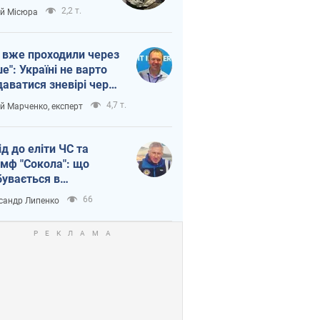
п війни
2,2 т.
ій Місюра
 вже проходили через
ше": Україні не варто
даватися зневірі через
етний терор
4,7 т.
ій Марченко, експерт
ід до еліти ЧС та
умф "Сокола": що
бувається в
аїнському хокеї
66
сандр Липенко