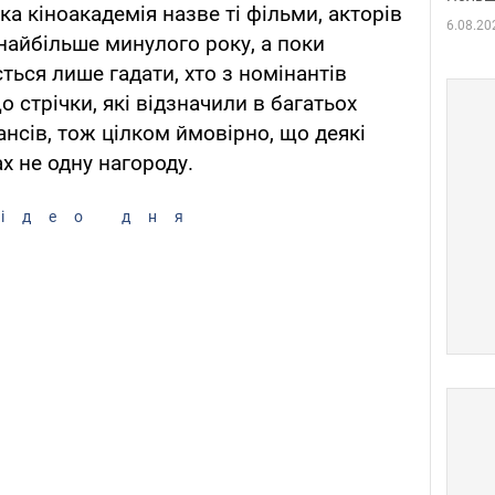
а кіноакадемія назве ті фільми, акторів
6.08.20
ї найбільше минулого року, а поки
ться лише гадати, хто з номінантів
о стрічки, які відзначили в багатьох
нсів, тож цілком ймовірно, що деякі
х не одну нагороду.
ідео дня