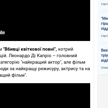
тем
Серг
"Ми
гір
під
рак
Серг
ьм
"Вбивці квіткової повні",
котрий
Вих
цій. Леонардо Ді Капріо – головний
трі
від
 категорію "найкращий актор", але фільм
укр
оди за найкращу режисуру, актрису та на
Олек
ащий фільм".