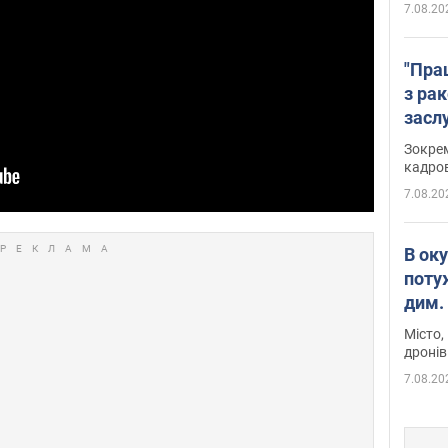
7.08.20
"Пра
з ра
засл
анон
Зокрем
кадров
7.08.20
В ок
поту
дим. 
Місто,
дронів
7.08.20