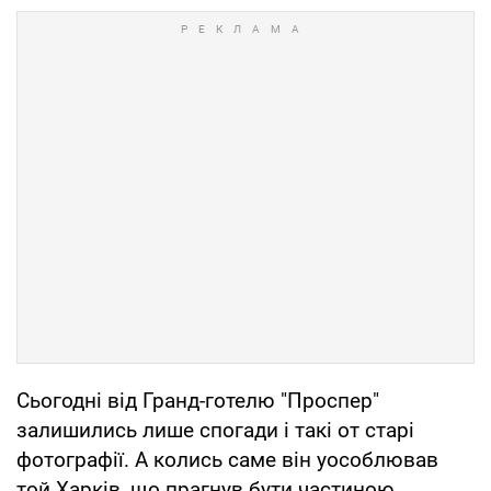
Сьогодні від Гранд-готелю "Проспер"
залишились лише спогади і такі от старі
фотографії. А колись саме він уособлював
той Харків, що прагнув бути частиною