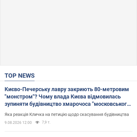
TOP NEWS
Києво-Печерську лавру закриють 80-метровим
"монстром"? Чому влада Києва відмовилась
зупиняти будівництво хмарочоса "московського
вірянина"
Яка реакція Кличка на петицію щодо скасування будівництва
7,9 т.
9.08.2026 12:00