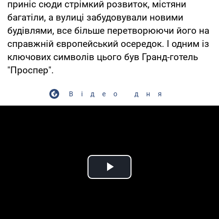
приніс сюди стрімкий розвиток, містяни
багатіли, а вулиці забудовували новими
будівлями, все більше перетворюючи його на
справжній європейський осередок. І одним із
ключових символів цього був Гранд-готель
"Проспер".
Відео дня
Play Video