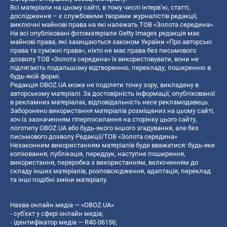
Всі матеріали на цьому сайті, в тому числі інтерв’ю, статті,
дослідження – є службовими творами журналістів редакції,
виключні майнові права на які належать ТОВ «Золота середина».
На всі опубліковані фотоматеріали Getty Images редакція має
майнові права, які захищаються законом України «Про авторські
права та суміжні права», ніхто не має права без письмового
дозволу ТОВ «Золота середина» їх використовувати, вони не
підлягають подальшому відтворенню, перекладу, поширенню в
будь-якій формі.
Редакція OBOZ.UA може не поділяти точку зору, викладену в
авторському матеріалі. За достовірність інформації, опублікованої
в рекламних матеріалах, відповідальність несе рекламодавець.
Заборонено використання матеріалів розміщених на цьому сайті,
хоч із зазначенням гіперпосилання на сторінку цього сайту,
логотипу OBOZ.UA або будь-якого іншого згадування, але без
письмового дозволу Редакції/ТОВ «Золота середина»
Незаконним використанням матеріалів буде вважатися: будь-яке
копiювання, публiкацiя, передрук, наступне поширення,
використання, переробка з використанням, включенням до
складу інших матеріалів, розповсюдження, адаптація, переклад
та інші подібні зміни матеріалу.
Назва онлайн медіа — «OBOZ.UA»
- суб'єкт у сфері онлайн медіа;
- ідентифікатор медіа — R40-06156;