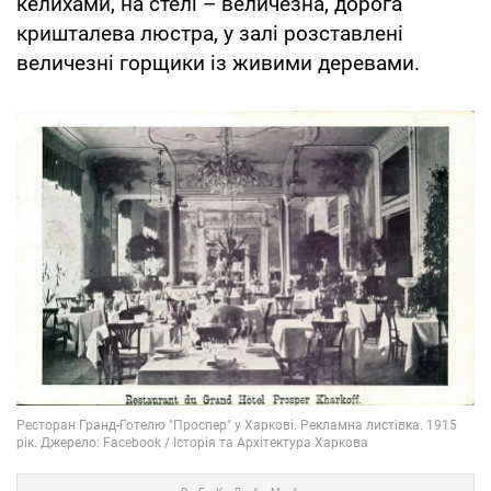
келихами, на стелі – величезна, дорога
кришталева люстра, у залі розставлені
величезні горщики із живими деревами.