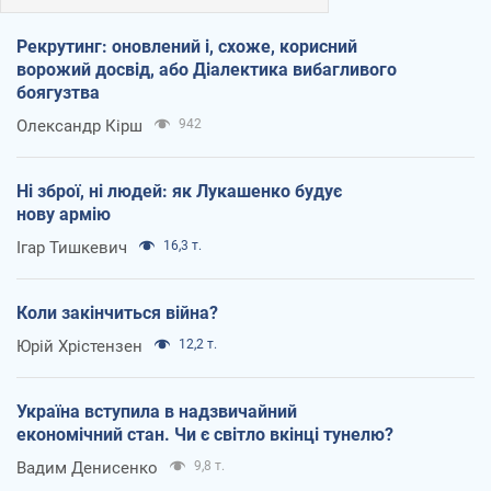
Рекрутинг: оновлений і, схоже, корисний
ворожий досвід, або Діалектика вибагливого
боягузтва
Олександр Кірш
942
Ні зброї, ні людей: як Лукашенко будує
нову армію
Ігар Тишкевич
16,3 т.
Коли закінчиться війна?
Юрій Хрістензен
12,2 т.
Україна вступила в надзвичайний
економічний стан. Чи є світло вкінці тунелю?
Вадим Денисенко
9,8 т.