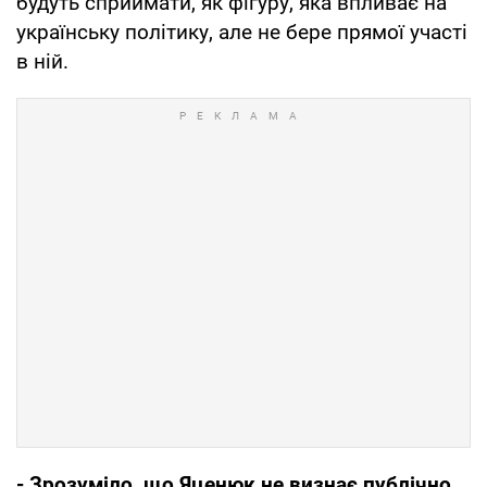
будуть сприймати, як фігуру, яка впливає на
українську політику, але не бере прямої участі
в ній.
- Зрозуміло, що Яценюк не визнає публічно,