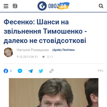
Фесенко: Шанси на
звільнення Тимошенко -
далеко не стовідсоткові
Наталія Ромашова
(Архів) Політика
9.10.2013 06:31
2,1 т.
0
РУС