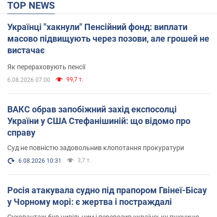
TOP NEWS
Українці "хакнули" Пенсійний фонд: виплати
масово підвищують через позови, але грошей не
вистачає
Як перераховують пенсії
99,7 т.
6.08.2026 07:00
ВАКС обрав запобіжний захід експосолці
України у США Стефанішиній: що відомо про
справу
Суд не повністю задовольнив клопотання прокуратури
3,7 т.
6.08.2026 10:31
Росія атакувала судно під прапором Гвінеї-Бісау
у Чорному морі: є жертва і постраждалі