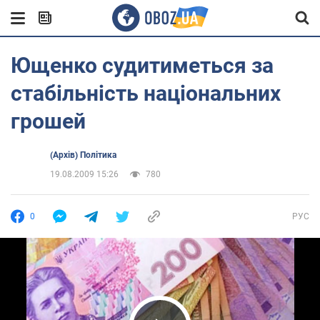
Ющенко судитиметься за
стабільність національних
грошей
(Архів) Політика
19.08.2009 15:26
780
0
РУС