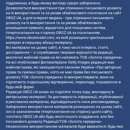
піддоменах, в будь-якому вигляді суворо заборонено.
Дозволяється використання при отриманні письмового дозволу
на їх використання та за умови обов'язкового посилання на сайт
OBOZ.UA, а для інтернет-видань - при отриманні письмового
дозволу на їх використання та за умови обов'язкового
розміщення прямого, відкритого для пошукових систем,
гіперпосилання на сторінку OBOZ.UA за посиланням
https://www.obozrevatel.com
, на якій розміщено оригінальний
матеріал в першому абзаці матеріалу.
Всі матеріали на цьому сайті, в тому числі інтерв’ю, статті,
дослідження – є службовими творами журналістів редакції,
виключні майнові права на які належать ТОВ «Золота середина».
На всі опубліковані фотоматеріали Getty Images редакція має
майнові права, які захищаються законом України «Про авторські
права та суміжні права», ніхто не має права без письмового
дозволу ТОВ «Золота середина» їх використовувати, вони не
підлягають подальшому відтворенню, перекладу, поширенню в
будь-якій формі.
Редакція OBOZ.UA може не поділяти точку зору, викладену в
авторському матеріалі. За достовірність інформації, опублікованої
в рекламних матеріалах, відповідальність несе рекламодавець.
Заборонено використання матеріалів розміщених на цьому сайті,
хоч із зазначенням гіперпосилання на сторінку цього сайту,
логотипу OBOZ.UA або будь-якого іншого згадування, але без
письмового дозволу Редакції/ТОВ «Золота середина»
Незаконним використанням матеріалів буде вважатися: будь-яке