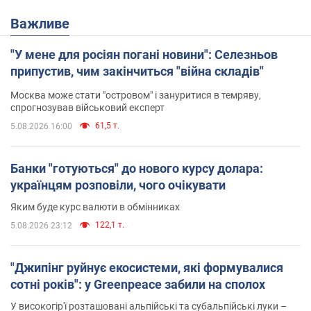
Важливе
"У мене для росіян погані новини": Селезньов
припустив, чим закінчиться "війна складів"
Москва може стати "островом" і зануритися в темряву,
спрогнозував військовий експерт
61,5 т.
5.08.2026 16:00
Банки "готуються" до нового курсу долара:
українцям розповіли, чого очікувати
Яким буде курс валюти в обмінниках
122,1 т.
5.08.2026 23:12
"Джипінг руйнує екосистеми, які формувалися
сотні років": у Greenpeace забили на сполох
У високогір'ї розташовані альпійські та субальпійські луки –