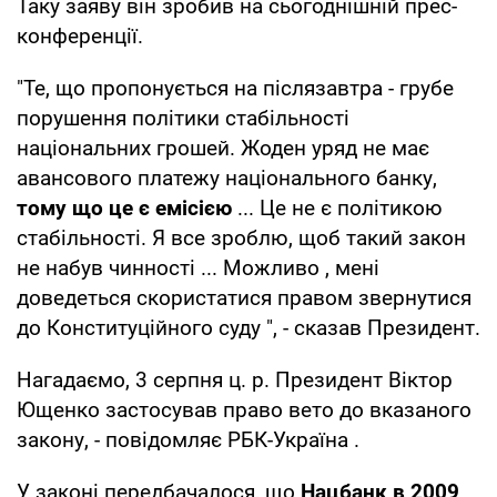
Таку заяву він зробив на сьогоднішній прес-
конференції.
"Те, що пропонується на післязавтра - грубе
порушення політики стабільності
національних грошей. Жоден уряд не має
авансового платежу національного банку,
тому що це є емісією
... Це не є політикою
стабільності. Я все зроблю, щоб такий закон
не набув чинності ... Можливо , мені
доведеться скористатися правом звернутися
до Конституційного суду ", - сказав Президент.
Нагадаємо, 3 серпня ц. р. Президент Віктор
Ющенко застосував право вето до вказаного
закону, - повідомляє РБК-Україна .
У законі передбачалося, що
Нацбанк в 2009