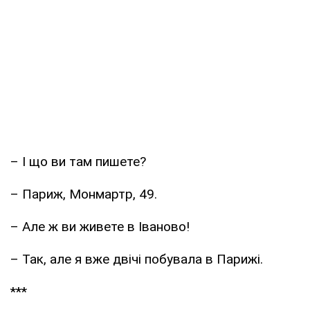
– І що ви там пишете?
– Париж, Монмартр, 49.
– Але ж ви живете в Іваново!
– Так, але я вже двічі побувала в Парижі.
***