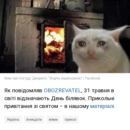
Як повідомляв
OBOZREVATEL
, 31 травня в
світі відзначають День білявок. Прикольні
привітання зі святом – в нашому
матеріалі.
Україна
Анекдоти
меми
прикол