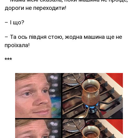
дороги не переходити!
– І що?
– Та ось півдня стою, жодна машина ще не
проїхала!
***