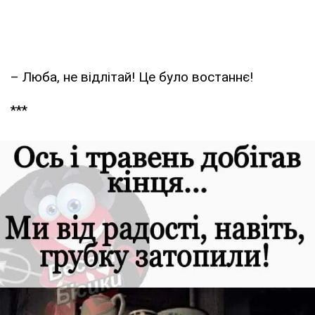
– Люба, не відлітай! Це було востаннє!
***