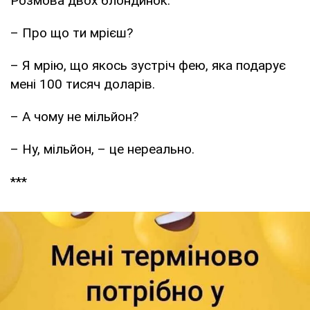
Розмова двох блондинок:
– Про що ти мрієш?
– Я мрію, що якось зустріч фею, яка подарує
мені 100 тисяч доларів.
– А чому не мільйон?
– Ну, мільйон, – це нереально.
***