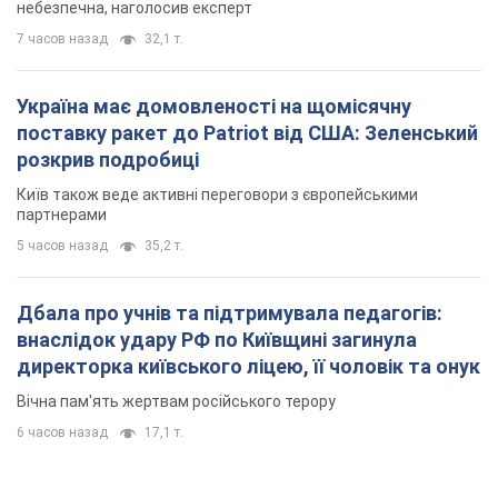
небезпечна, наголосив експерт
7 часов назад
32,1 т.
Україна має домовленості на щомісячну
поставку ракет до Patriot від США: Зеленський
розкрив подробиці
Київ також веде активні переговори з європейськими
партнерами
5 часов назад
35,2 т.
Дбала про учнів та підтримувала педагогів:
внаслідок удару РФ по Київщині загинула
директорка київського ліцею, її чоловік та онук
Вічна пам'ять жертвам російського терору
6 часов назад
17,1 т.