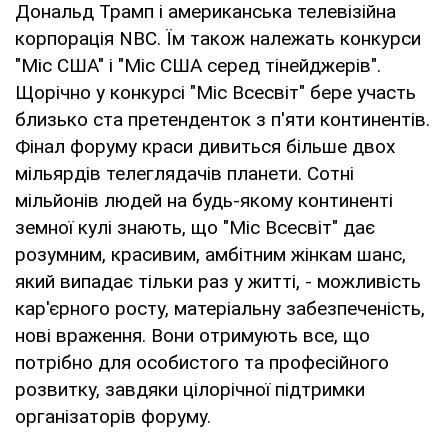
Дональд Трамп і американська телевізійна
корпорація NBC. Їм також належать конкурси
"Міс США" і "Міс США серед тінейджерів".
Щорічно у конкурсі "Міс Всесвіт" бере участь
близько ста претенденток з п'яти континентів.
Фінал форуму краси дивиться більше двох
мільярдів телеглядачів планети. Сотні
мільйонів людей на будь-якому континенті
земної кулі знають, що "Міс Всесвіт" дає
розумним, красивим, амбітним жінкам шанс,
який випадає тільки раз у житті, - можливість
кар'єрного росту, матеріальну забезпеченість,
нові враження. Вони отримують все, що
потрібно для особистого та професійного
розвитку, завдяки цілорічної підтримки
організаторів форуму.