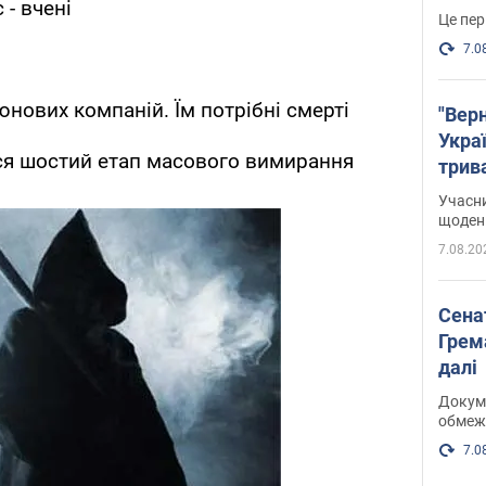
- вчені
Це пер
7.0
нових компаній. Їм потрібні смерті
"Верн
Украї
лся шостий етап масового вимирання
трив
карт
Учасн
щоденн
7.08.20
Сена
Грема
далі
Докуме
обмеж
7.0