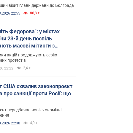
ший візит глави держави до Бєлграда
86,8 т.
8.2026 22:55
іть Федорова": у містах
ни 23-й день поспіль
ають масові мітинги з
онками. Фото і відео
ики акцій продовжують серію
их протестів
2,4 т.
26 22:22
т США схвалив законопроєкт
 про санкції проти Росії: що
нт передбачає нові економічні
ення
4,9 т.
8.2026 22:38