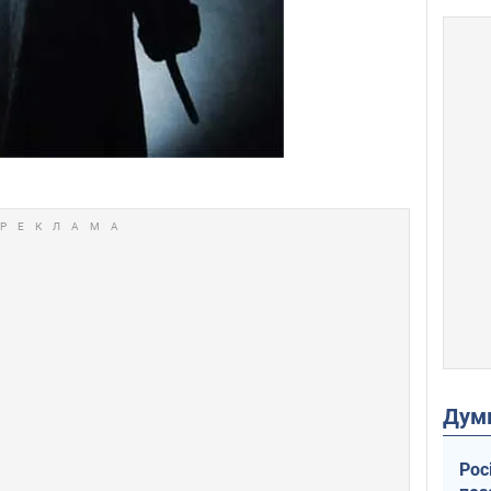
Дум
Рос