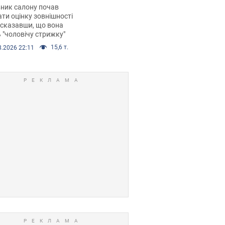
 хімієтерапії,
ник салону почав
орівся скандал.
ти оцінку зовнішності
 сказавши, що вона
 "чоловічу стрижку"
15,6 т.
8.2026 22:11