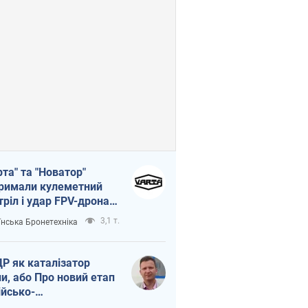
рта" та "Новатор"
римали кулеметний
тріл і удар FPV-дрона,
тувавши життя
3,1 т.
їнська Бронетехніка
церу ЗСУ
Р як каталізатор
ни, або Про новий етап
ійсько-
нічнокорейського