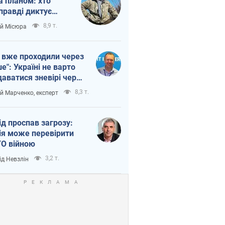
а планом: хто
правді диктує
п війни
8,9 т.
ій Місюра
 вже проходили через
ше": Україні не варто
даватися зневірі через
етний терор
8,3 т.
ій Марченко, експерт
ід проспав загрозу:
ія може перевірити
О війною
3,2 т.
ід Невзлін