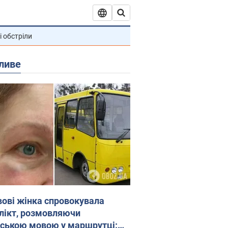
і обстріли
ливе
вові жінка спровокувала
лікт, розмовляючи
йською мовою у маршрутці: