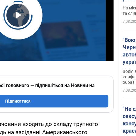
полі
На міс
Віде
та слі
7.08.20
Play Video
"Воюю
Черн
авто
укра
і поп
Водія 
конфлі
образ 
сі головного — підпишіться на Новини на
7.08.20
Підписатися
"Не с
сексу
конс
речовини входять до складу трупного
крас
ідь на засіданні Американського