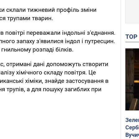
ки склали тижневий профіль зміни
ься трупами тварин.
 в повітрі переважали індольні з'єднання.
TO
пного запаху з'явилися індол і путресцин.
гнильному розпаді білків.
с, отримані дані допоможуть створити
алізу хімічного складу повітря. Це
канські хіміки, знайде застосування в
я трупів, а для пошуку загиблих при
Зеле
Сербі
Вучи