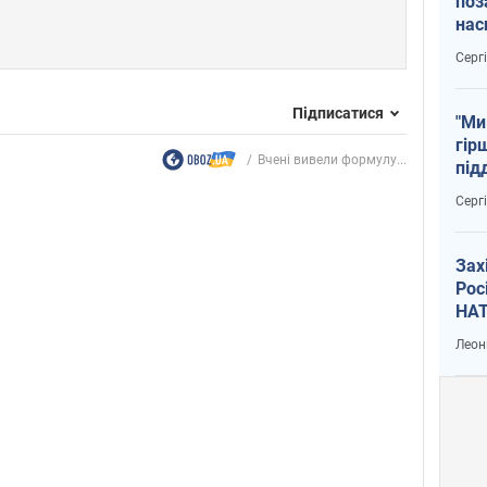
поз
нас
тем
Серг
Підписатися
"Ми
гір
Вчені вивели формулу...
під
рак
Серг
Зах
Рос
НАТ
Леон