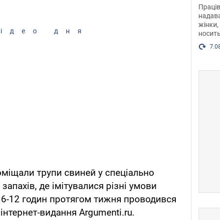
після
Праців
розг
надава
жінки,
Фото
ідео дня
носить
7.0
поміщали трупи свиней у спеціально
запахів, де імітувалися різні умови
ю 6-12 годин протягом тижня проводився
інтернет-видання Аrgumenti.ru.