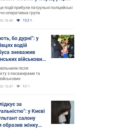
ція склала адмінпротокол.
це події прибули патрульні поліцейські
о
дчо-оперативна група
10,3 т.
26 18:40
ть, бо дурні": у
івцях водій
буса зневажив
їнських військових
латився. Відео
звільнили після
кту з пасажирами та
військових
9,0 т.
26 15:47
лідкує за
альністю": у Києві
ультант салону
и образив жінку