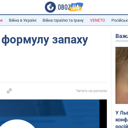
ни
Війна в Україні
Війна Ізраїлю та Ірану
VENETO
Російськ
Важ
 формулу запаху
Читать на русском
У Ль
конф
росі