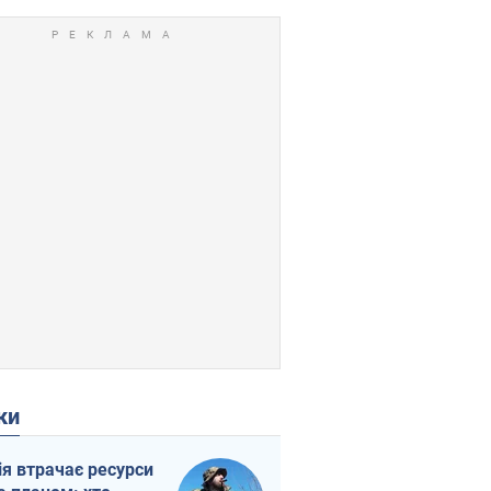
ки
ія втрачає ресурси