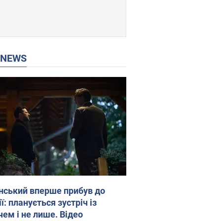
P NEWS
нський вперше прибув до
ї: планується зустріч із
чем і не лише. Відео