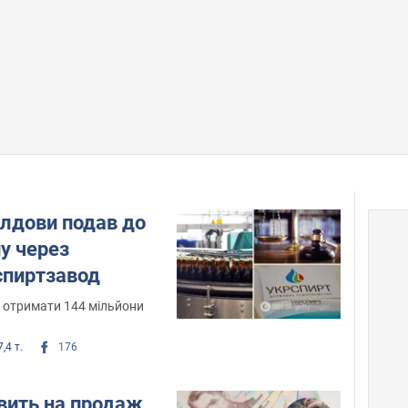
олдови подав до
ну через
спиртзавод
отримати 144 мільйони
,4 т.
176
вить на продаж