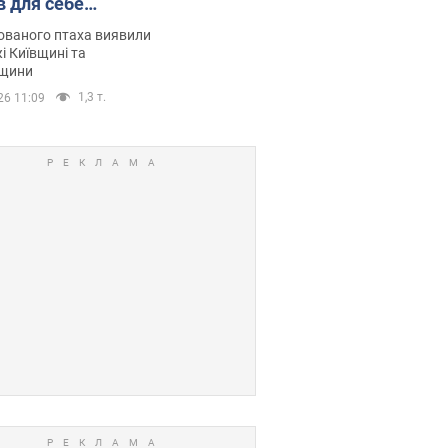
в для себе
повий маршрут.
ованого птаха виявили
і Київщині та
щини
1,3 т.
26 11:09