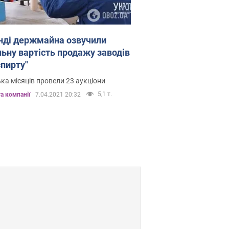
нді держмайна озвучили
льну вартість продажу заводів
спирту"
ька місяців провели 23 аукціони
5,1 т.
а компанії
7.04.2021 20:32