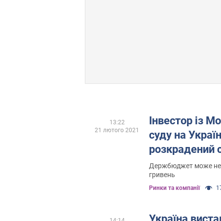
Інвестор із М
13:22
21 лютого 2021
суду на Украї
розкрадений 
Держбюджет може не 
гривень
Ринки та компанії
17
Україна виста
14:14