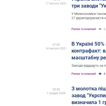
17 лютого 2021
три заводи "У
У Мінекономіки тако
27 держпідприємств к
приватизації
Ринки та компанії
6,
В Україні 50%
07:00
14 лютого 2021
контрафакт: 
масштабну ре
Заводи віддадуть на 
Ринки та компанії
41
З молотка пі
20:50
1 грудня 2020
завод "Укрсп
визначила 1 г