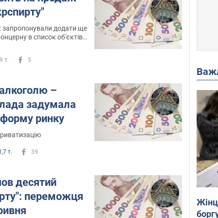
крспирту"
ж запропонували додати ще
онцерну в список об'єктів
9 т.
5
Важ
 алкоголю –
влада задумала
форму ринку
приватизацію
,7 т.
39
шов десятий
ирту": переможця
Жінці
ривня
боргу