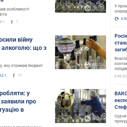
У пром
нив особливості
осеред
іста
6.0
4 т.
1
Росі
лосили війну
станц
 алкоголю: що з
загиб
Внасл
контак
му, яку отримав бюджет
поїзді
,2 т.
17
6.08.20
робляти: у
ВАКС обрав 
експ
 заявили про
Стеф
туацію в
спра
Суд не
проку