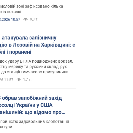
операції. Фото і відео
исловій зоні зафіксовано кілька
ків пожежі
9,3 т.
8.2026 10:57
я атакувала залізничну
ію в Лозовій на Харківщині: є
лі і поранені
ідок удару БПЛА пошкоджено вокзал,
тну мережу та рухомий склад, рух
в до станції тимчасово призупинили
1,7 т.
26 11:57
запобіжний захід
осолці України у США
анішиній: що відомо про
ву
 повністю задовольнив клопотання
ратури