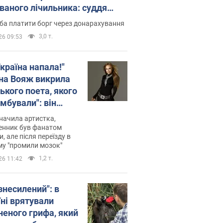
ованого лічильника: суддя
лив неочікуване рішення
ба платити борг через донарахування
3,0 т.
26 09:53
країна напала!"
на Вояж викрила
ького поета, якого
мбували": він
ь російської не
начила артистка,
 а тепер хоче
енник був фанатом
и, але після переїзду в
циду українців
му "промили мозок"
1,2 т.
26 11:42
знесилений": в
їні врятували
неного грифа, який