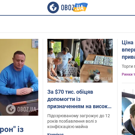
Ціна 
впер
прив
Торги
Ринки т
За $70 тис. обіцяв
допомогти із
призначенням на високу
посаду в "Укрспирт": на
Підозрюваному загрожує до 12
Київщині затримали
років позбавлення волі з
конфіскацією майна
рон" із
шахрая. Фото
Кримінал