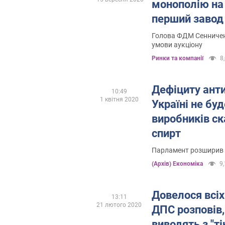
монополію на 
перший завод
Голова ФДМ Сенниченк
умови аукціону
Ринки та компанії
8,
Дефіциту анти
10:49
1 квітня 2020
Україні не буд
виробників ск
спирт
Парламент розширив п
(Архів) Економіка
9,
Довелося всіх
13:11
21 лютого 2020
ДПС розповів,
виводять з "ті