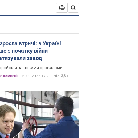
зросла втричі: в Україні
ше з початку війни
атизували завод
 пройшли за новими правилами
3,8 т.
а компанії
19.09.2022 17:21