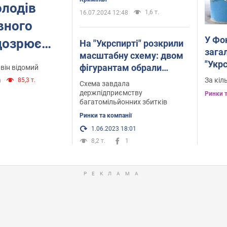
олодів
1,6 т.
16.07.2024 12:48
вного
У Фо
дозрює
На "Укрспирті" розкрили
зага
масштабну схему: двом
"Укр
фігурантам обрали
 він відомий
запобіжний захід
За кіл
85,3 т.
0
Схема завдала
держпідприємству
Ринки т
багатомільйонних збитків
Ринки та компанії
1.06.2023 18:01
8,2 т.
1