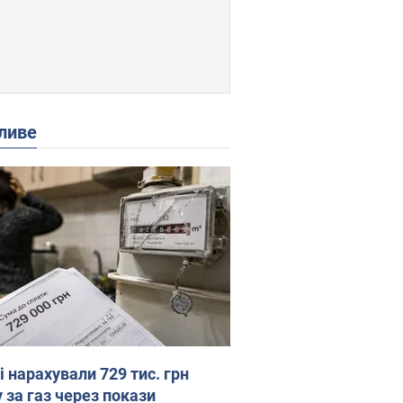
ливе
 нарахували 729 тис. грн
 за газ через покази