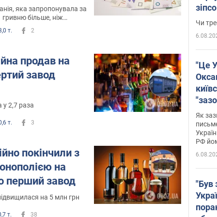
зіпс
анія, яка запропонувала за
1 гривню більше, ніж
ухва
Чи тре
,0 т.
2
6.08.20
на продав на
"Це У
ертий завод
Окса
київс
"зазо
 у 2,7 раза
навіт
Як заз
знав,
,6 т.
3
письм
Україн
гено
РФ йо
ійно покінчили з
6.08.20
онополією на
о перший завод
"Був 
Укра
 підвищилася на 5 млн грн
пора
,7 т.
38