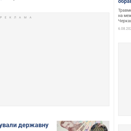
обра
нети
Травм
Фото
на меж
Черка
6.08.20
сували державну