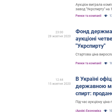
Аукціон виграла комп
завод "Укрспирту" на 
конкурент
Ринки та компанії
13
Фонд держмай
23:00
28 жовтня 2020
аукціоні четв
"Укрспирту"
Стартова ціна виросла
Ринки та компанії
10
В Україні офіц
12:44
15 жовтня 2020
державною м
спирт: продан
Під час аукціону ціна
(Архів) Економіка
10