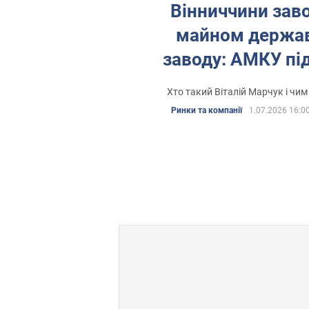
Вінниччини зав
майном держа
заводу: АМКУ пі
змову
Хто такий Віталій Марчук і чим
Ринки та компанії
1.07.2026 16:0