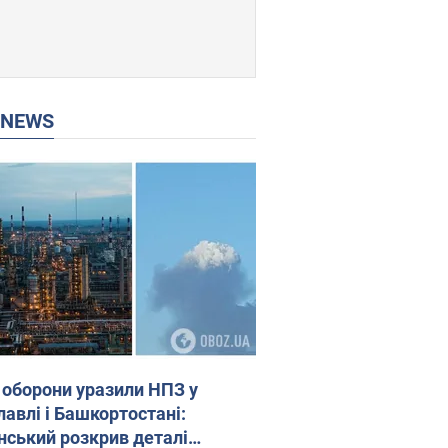
P NEWS
 оборони уразили НПЗ у
лавлі і Башкортостані:
нський розкрив деталі