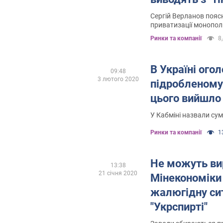
Сергій Верланов пояс
приватизації монопол
Ринки та компанії
8,
В Україні ого
09:48
3 лютого 2020
підробленому
цього вийшло
У Кабміні назвали су
Ринки та компанії
13
Не можуть ви
13:38
21 січня 2020
Мінекономіки
жалюгідну си
"Укрспирті"