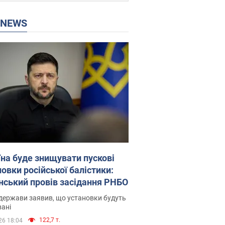
P NEWS
їна буде знищувати пускові
овки російської балістики:
нський провів засідання РНБО
держави заявив, що установки будуть
ані
122,7 т.
26 18:04