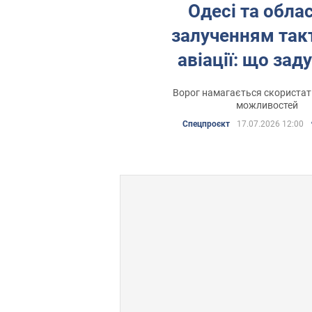
Одесі та облас
залученням так
авіації: що зад
окупанти та як бо
Ворог намагається скористат
загрозою
можливостей
Спецпроєкт
17.07.2026 12:00