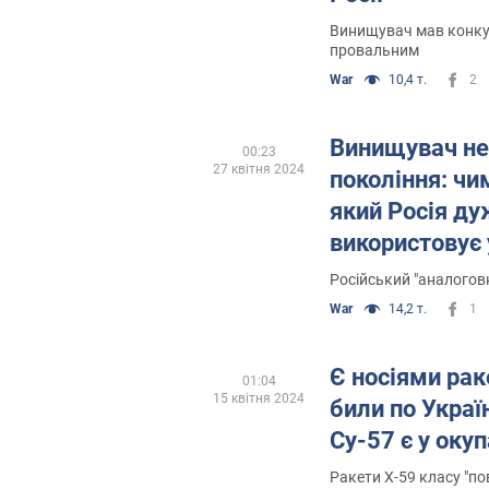
Винищувач мав конкур
провальним
War
10,4 т.
2
Винищувач не
00:23
27 квітня 2024
покоління: чи
який Росія д
використовує 
України. Віде
Російський "аналогов
War
14,2 т.
1
Є носіями рак
01:04
15 квітня 2024
били по Україн
Су-57 є у окуп
Ракети Х-59 класу "п