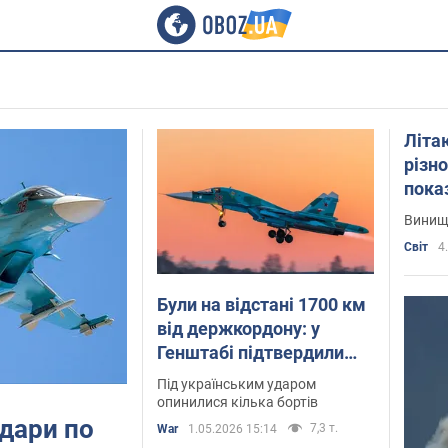
Літа
різн
пока
зблиз
Винищу
Світ
4
Були на відстані 1700 км
від держкордону: у
Генштабі підтвердили
ураження літаків Су-57
Під українським ударом
та Су-34 у Челябінській
опинилися кілька бортів
удари по
області
7,3 т.
War
1.05.2026 15:14