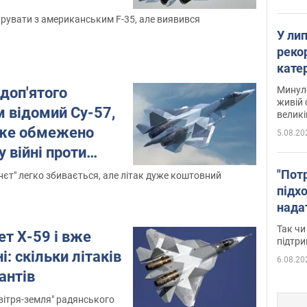
увати з американським F-35, але виявився
У ли
рекор
кате
опри
доп'ятого
Минуло
живій 
м відомий Су-57,
великі
уже обмежено
5.08.20
у війні проти
о
"Пот
нєт" легко збивається, але літак дуже коштовний
підх
нада
дост
Так чи
ет Х-59 і вже
прим
підтр
і: скільки літаків
6.08.20
антів
овітря-земля" радянського