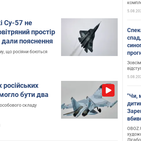
комплек
сотень
5.08.20
і Су-57 не
Спека
овітряний простір
спад,
Р дали пояснення
сино
му, що росіяни боються
прог
змін
Зовсім
відсту
5.08.20
 російських
 могло бути два
"Чи, 
дити
 особового складу
Заре
вбив
диси
1
OBOZ.U
Горсь
художн
Лісабо