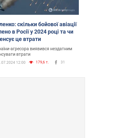
енко: скільки бойової авіації
ено в Росії у 2024 році та чи
енсує це втрати
аїни-агресора виявився нездатним
нсувати втрати
179,6 т.
31
.07.2024 12:00