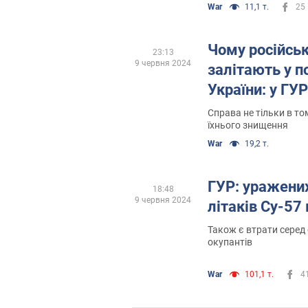
War
11,1 т.
25
Чому російськ
23:13
9 червня 2024
залітають у п
України: у ГУ
Справа не тільки в то
їхнього знищення
War
19,2 т.
ГУР: уражених
18:48
9 червня 2024
літаків Су-57
Також є втрати серед
окупантів
War
101,1 т.
4