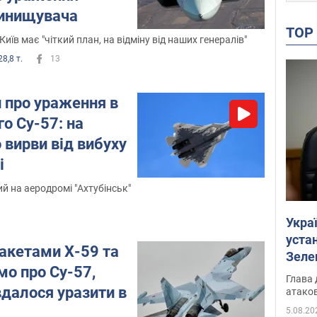
винищувача
TO
иїв має "чіткий план, на відміну від наших генералів"
28,8 т.
13
 про ураження в
го Су-57: на
 вирви від вибуху
і
 на аеродромі "Ахтубінськ"
Укра
устан
акетами Х-59 та
Зеле
мо про Су-57,
Глава 
далося уразити в
атаков
5.08.20