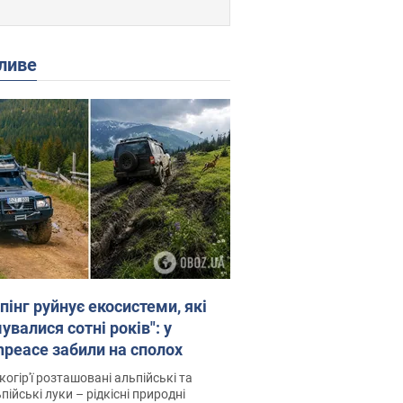
ливе
пінг руйнує екосистеми, які
валися сотні років": у
npeace забили на сполох
когір'ї розташовані альпійські та
пійські луки – рідкісні природні