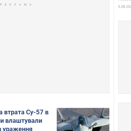
Дмит
в По
5.08.20
 втрата Су-57 в
яни влаштували
з ураження