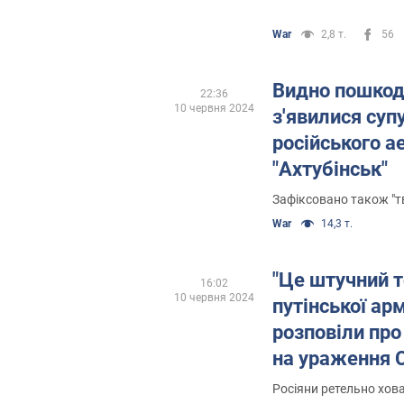
War
2,8 т.
56
Видно пошкод
22:36
10 червня 2024
з'явилися суп
російського 
"Ахтубінськ"
Зафіксовано також "т
War
14,3 т.
"Це штучний 
16:02
10 червня 2024
путінської арм
розповіли пр
на ураження 
Росіяни ретельно хова