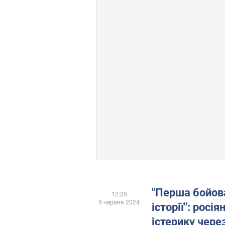
"Перша бойова
12:35
9 червня 2024
історії": росі
істерику чере