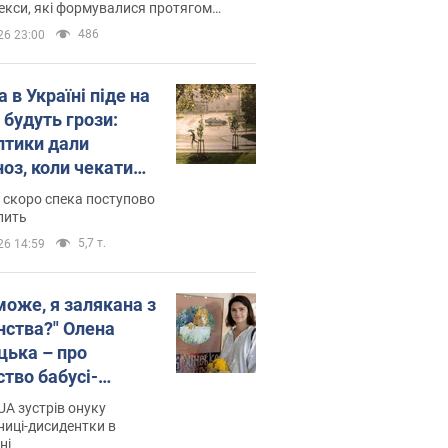
си, які формувалися протягом
 років
486
26 23:00
 в Україні піде на
 будуть грози:
птики дали
ноз, коли чекати
и погоди
 скоро спека поступово
пить
5,7 т.
26 14:59
може, я залякана з
нства?" Олена
цька – про
ство бабусі-
дентки Алли
A зустрів онуку
кої, критику
иці-дисидентки в
ні