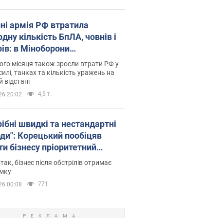
пні армія РФ втратила
дну кількість БпЛА, човнів і
рів: в Міноборони
люднили статистику
го місяця також зросли втрати РФ у
силі, танках та кількість уражень на
й відстані
4,5 т.
26 20:02
рібні швидкі та нестандартні
оди": Корецький пообіцяв
ти бізнесу пріоритетний
уп до наявних складських
 так, бізнес після обстрілів отримає
іщень
имку
771
26 00:08