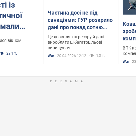
ті із
Частина досі не під
тичної
санкціями: ГУР розкрило
Ковал
умали
дані про понад сотню
зробл
підприємств, залучених
ротися з
Це дозволяє агресору й далі
комп
ися вікном
до виробництва
виробляти ці багатоцільові
винищувачі
ВПК кр
російських Су-57
компе
29,1 т.
1,3 т.
War
20.04.2026 12:12
War
23