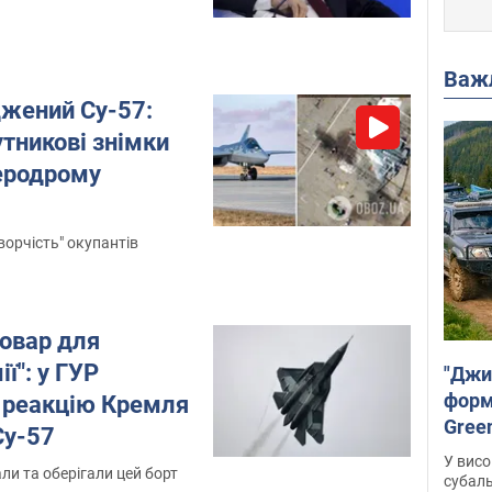
Важ
жений Су-57:
утникові знімки
аеродрому
ворчість" окупантів
товар для
ії": у ГУР
"Джи
форму
о реакцію Кремля
Gree
Су-57
У висо
ли та оберігали цей борт
субаль