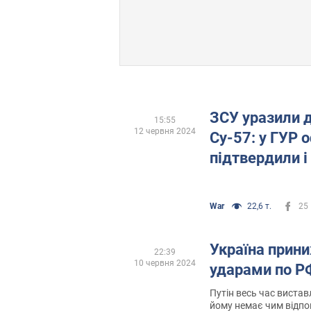
ЗСУ уразили д
15:55
12 червня 2024
Су-57: у ГУР 
підтвердили і
War
22,6 т.
25
Україна прини
22:39
10 червня 2024
ударами по РФ
Путін весь час виставл
йому немає чим відпо