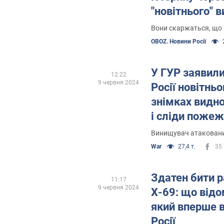
"новітнього" 
Вони скаржаться, що К
OBOZ. Новини Росії
У ГУР заявили
12:22
9 червня 2024
Росії новітньо
знімках видно
і сліди пожеж
Винищувач атакований
War
27,4 т.
35
Здатен бити р
11:17
9 червня 2024
Х-69: що відо
який вперше в
Росії