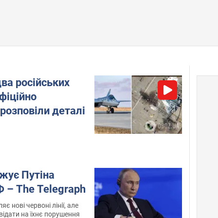
ва російських
офіційно
 розповіли деталі
жує Путіна
 – The Telegraph
яє нові червоні лінії, але
відати на їхнє порушення