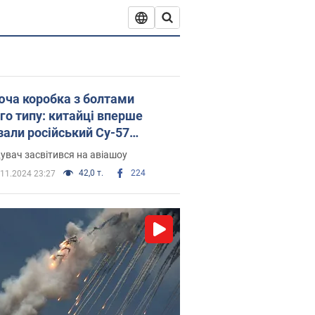
юча коробка з болтами
ого типу: китайці вперше
зали російський Су-57
ька. Фото і відео
вач засвітився на авіашоу
42,0 т.
224
.11.2024 23:27