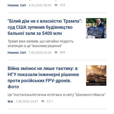
324
Новини. Світ
8.08.2026 00:06
"Білий дім не є власністю Трампа":
суд США зупинив будівництво
бальної зали за $400 млн
Трамп вже заявив, що негайно подасть
апеляцію а це "жахливе рішення"
684
Новини. Світ
7.08.2026 23:54
Війна змінює не лише тактику: в
НГУ показали інженерні рішення
проти російських FPV-дронів.
Фото
Це "постапокаліптична естетика зі світу "Шаленого Макса"
2,5 т.
War
7.08.2026 23:47