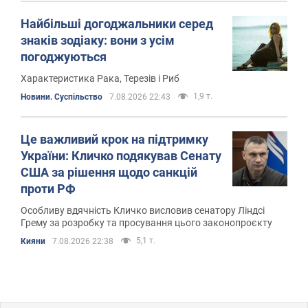
Найбільші догоджальники серед
знаків зодіаку: вони з усім
погоджуються
Характеристика Рака, Терезів і Риб
1,9 т.
Новини. Суспільство
7.08.2026 22:43
Це важливий крок на підтримку
України: Кличко подякував Сенату
США за рішення щодо санкцій
проти РФ
Особливу вдячність Кличко висловив сенатору Ліндсі
Грему за розробку та просування цього законопроєкту
5,1 т.
Кияни
7.08.2026 22:38