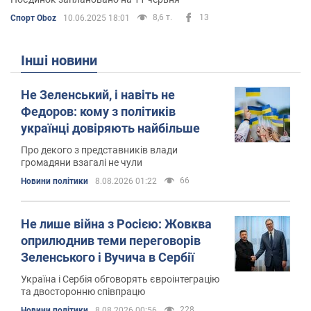
8,6 т.
13
Спорт Oboz
10.06.2025 18:01
Інші новини
Не Зеленський, і навіть не
Федоров: кому з політиків
українці довіряють найбільше
Про декого з представників влади
громадяни взагалі не чули
66
Новини політики
8.08.2026 01:22
Не лише війна з Росією: Жовква
оприлюднив теми переговорів
Зеленського і Вучича в Сербії
Україна і Сербія обговорять євроінтеграцію
та двосторонню співпрацю
228
Новини політики
8.08.2026 00:56