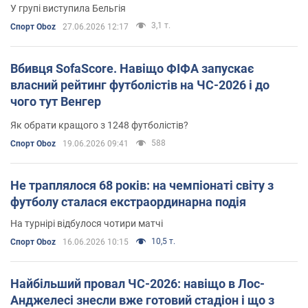
У групі виступила Бельгія
3,1 т.
Спорт Oboz
27.06.2026 12:17
Вбивця SofaScore. Навіщо ФІФА запускає
власний рейтинг футболістів на ЧС-2026 і до
чого тут Венгер
Як обрати кращого з 1248 футболістів?
588
Спорт Oboz
19.06.2026 09:41
Не траплялося 68 років: на чемпіонаті світу з
футболу сталася екстраординарна подія
На турнірі відбулося чотири матчі
10,5 т.
Спорт Oboz
16.06.2026 10:15
Найбільший провал ЧС-2026: навіщо в Лос-
Анджелесі знесли вже готовий стадіон і що з