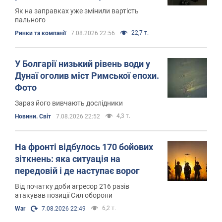
Як на заправках уже змінили вартість
пального
22,7 т.
Ринки та компанії
7.08.2026 22:56
У Болгарії низький рівень води у
Дунаї оголив міст Римської епохи.
Фото
Зараз його вивчають дослідники
4,3 т.
Новини. Світ
7.08.2026 22:52
На фронті відбулось 170 бойових
зіткнень: яка ситуація на
передовій і де наступає ворог
Від початку доби агресор 216 разів
атакував позиції Сил оборони
6,2 т.
War
7.08.2026 22:49