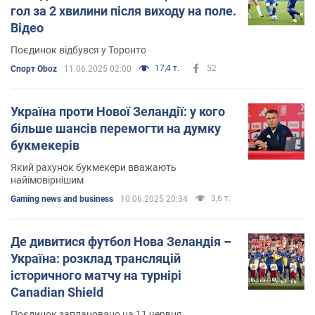
гол за 2 хвилини після виходу на поле.
Відео
Поєдинок відбувся у Торонто
17,4 т.
52
Спорт Oboz
11.06.2025 02:00
Україна проти Нової Зеландії: у кого
більше шансів перемогти на думку
букмекерів
Який рахунок букмекери вважають
найімовірнішим
3,6 т.
Gaming news and business
10.06.2025 20:34
Де дивитися футбол Нова Зеландія –
Україна: розклад трансляцій
історичного матчу на турнірі
Canadian Shield
Поєдинок заплановано на 11 червня