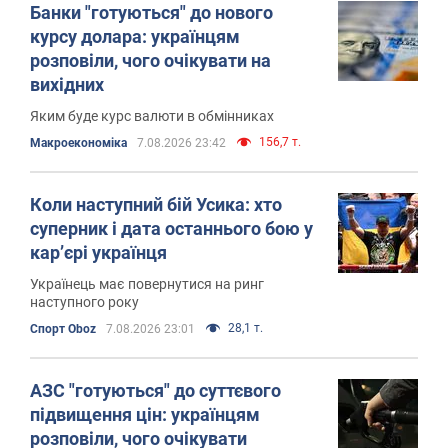
Банки "готуються" до нового
курсу долара: українцям
розповіли, чого очікувати на
вихідних
Яким буде курс валюти в обмінниках
156,7 т.
Mакроекономіка
7.08.2026 23:42
Коли наступний бій Усика: хто
суперник і дата останнього бою у
кар’єрі українця
Українець має повернутися на ринг
наступного року
28,1 т.
Спорт Oboz
7.08.2026 23:01
АЗС "готуються" до суттєвого
підвищення цін: українцям
розповіли, чого очікувати