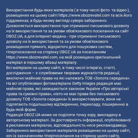
Використання будь-яких матеріалів ( в тому числі фото- та відео-),
розміщених на цьому сайті
https://www.obozrevatel.com
та всіх його
піддоменах, в будь-якому вигляді суворо заборонено.
Дозволяється використання при отриманні письмового дозволу
на їх використання та за умови обов'язкового посилання на сайт
OBOZ.UA, а для інтернет-видань - при отриманні письмового
дозволу на їх використання та за умови обов'язкового
розміщення прямого, відкритого для пошукових систем,
гіперпосилання на сторінку OBOZ.UA за посиланням
https://www.obozrevatel.com
, на якій розміщено оригінальний
матеріал в першому абзаці матеріалу.
Всі матеріали на цьому сайті, в тому числі інтерв’ю, статті,
дослідження – є службовими творами журналістів редакції,
виключні майнові права на які належать ТОВ «Золота середина».
На всі опубліковані фотоматеріали Getty Images редакція має
майнові права, які захищаються законом України «Про авторські
права та суміжні права», ніхто не має права без письмового
дозволу ТОВ «Золота середина» їх використовувати, вони не
підлягають подальшому відтворенню, перекладу, поширенню в
будь-якій формі.
Редакція OBOZ.UA може не поділяти точку зору, викладену в
авторському матеріалі. За достовірність інформації, опублікованої
в рекламних матеріалах, відповідальність несе рекламодавець.
Заборонено використання матеріалів розміщених на цьому сайті,
хоч із зазначенням гіперпосилання на сторінку цього сайту,