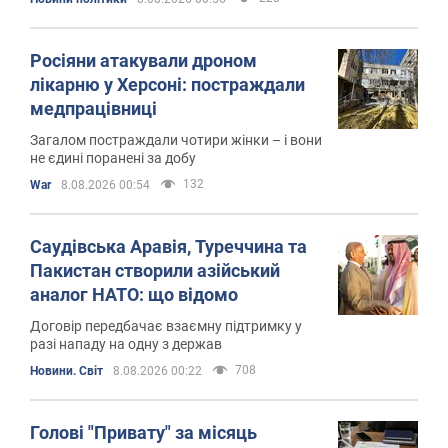
Росіяни атакували дроном
лікарню у Херсоні: постраждали
медпрацівниці
Загалом постраждали чотири жінки – і вони
не єдині поранені за добу
132
War
8.08.2026 00:54
Саудівська Аравія, Туреччина та
Пакистан створили азійський
аналог НАТО: що відомо
Договір передбачає взаємну підтримку у
разі нападу на одну з держав
708
Новини. Світ
8.08.2026 00:22
Голові "Привату" за місяць