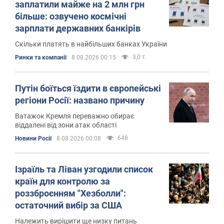
заплатили майже на 2 млн грн
більше: озвучено космічні
зарплати державних банкірів
Скільки платять в найбільших банках України
3,0 т.
Ринки та компанії
8.08.2026 00:15
Путін боїться їздити в європейські
регіони Росії: названо причину
Ватажок Кремля переважно обирає
віддалені від зони атак області
648
Новини Росії
8.08.2026 00:08
Ізраїль та Ліван узгодили список
країн для контролю за
роззброєнням "Хезболли":
остаточний вибір за США
Належить вирішити ще низку питань