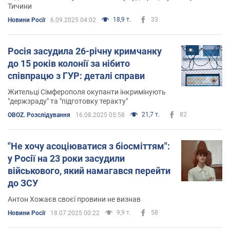
Тичини
18,9 т.
33
Новини Росії
6.09.2025 04:02
Росія засудила 26-річну кримчанку
до 15 років колонії за нібито
співпрацю з ГУР: деталі справи
Жительці Сімферополя окупанти інкримінують
"держзраду" та "підготовку теракту"
21,7 т.
82
OBOZ. Розслідування
16.08.2025 05:58
"Не хочу асоціюватися з біосміттям":
у Росії на 23 роки засудили
військового, який намагався перейти
до ЗСУ
Антон Хожаєв своєї провини не визнав
9,9 т.
58
Новини Росії
18.07.2025 00:22