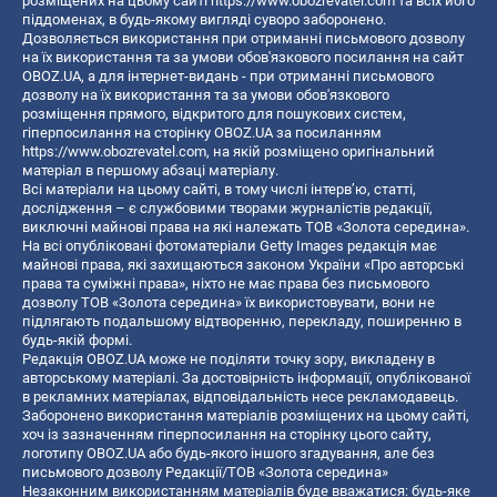
розміщених на цьому сайті
https://www.obozrevatel.com
та всіх його
піддоменах, в будь-якому вигляді суворо заборонено.
Дозволяється використання при отриманні письмового дозволу
на їх використання та за умови обов'язкового посилання на сайт
OBOZ.UA, а для інтернет-видань - при отриманні письмового
дозволу на їх використання та за умови обов'язкового
розміщення прямого, відкритого для пошукових систем,
гіперпосилання на сторінку OBOZ.UA за посиланням
https://www.obozrevatel.com
, на якій розміщено оригінальний
матеріал в першому абзаці матеріалу.
Всі матеріали на цьому сайті, в тому числі інтерв’ю, статті,
дослідження – є службовими творами журналістів редакції,
виключні майнові права на які належать ТОВ «Золота середина».
На всі опубліковані фотоматеріали Getty Images редакція має
майнові права, які захищаються законом України «Про авторські
права та суміжні права», ніхто не має права без письмового
дозволу ТОВ «Золота середина» їх використовувати, вони не
підлягають подальшому відтворенню, перекладу, поширенню в
будь-якій формі.
Редакція OBOZ.UA може не поділяти точку зору, викладену в
авторському матеріалі. За достовірність інформації, опублікованої
в рекламних матеріалах, відповідальність несе рекламодавець.
Заборонено використання матеріалів розміщених на цьому сайті,
хоч із зазначенням гіперпосилання на сторінку цього сайту,
логотипу OBOZ.UA або будь-якого іншого згадування, але без
письмового дозволу Редакції/ТОВ «Золота середина»
Незаконним використанням матеріалів буде вважатися: будь-яке