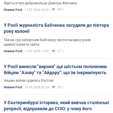
Йдеться про добровольця Дмитра Житника
6,9 т.
Новини Росії
17.07.2026 23:42
У Росії журналіста Бабченка засудили до півтора
року колонії
Також суд заборонив Бабченку протягом двох років
адмініструвати сайти
3,7 т.
Новини Росії
17.07.2026 17:07
У Росії винесли "вироки" ще шістьом полоненим
бійцям "Азову" та "Айдару": що їм інкримінують
Наших воїнів судили у Ростові
2,6 т.
Новини Росії
10.06.2026 02:24
У Єкатеринбурзі історика, який вивчав сталінські
репресії, відправили до СІЗО: у чому його