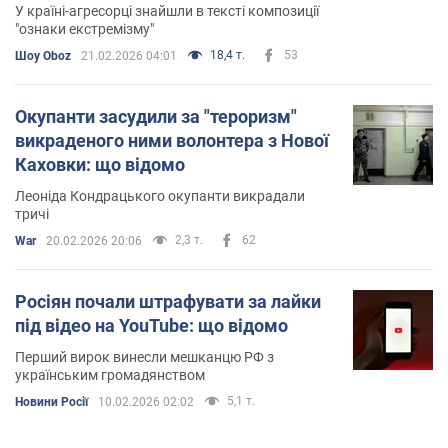
У країні-агресорці знайшли в тексті композиції
"ознаки екстремізму"
18,4 т.
53
Шоу Oboz
21.02.2026 04:01
Окупанти засудили за "тероризм"
викраденого ними волонтера з Нової
Каховки: що відомо
Леоніда Кондрацького окупанти викрадали
тричі
2,3 т.
62
War
20.02.2026 20:06
Росіян почали штрафувати за лайки
під відео на YouTube: що відомо
Перший вирок винесли мешканцю РФ з
українським громадянством
5,1 т.
Новини Росії
10.02.2026 02:02