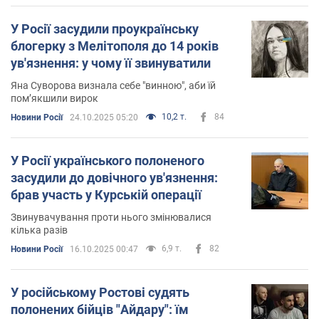
У Росії засудили проукраїнську
блогерку з Мелітополя до 14 років
ув'язнення: у чому її звинуватили
Яна Суворова визнала себе "винною", аби їй
пом’якшили вирок
10,2 т.
84
Новини Росії
24.10.2025 05:20
У Росії українського полоненого
засудили до довічного ув'язнення:
брав участь у Курській операції
Звинувачування проти нього змінювалися
кілька разів
6,9 т.
82
Новини Росії
16.10.2025 00:47
У російському Ростові судять
полонених бійців "Айдару": їм