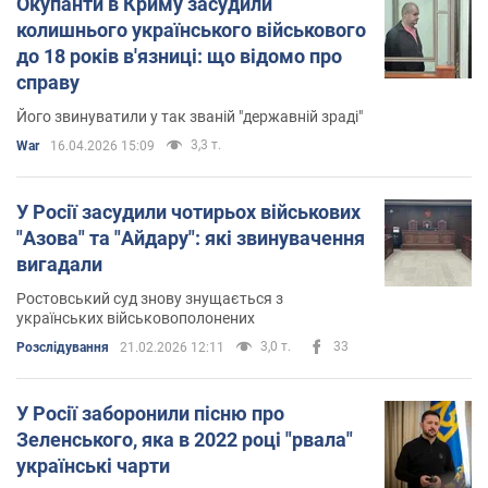
Окупанти в Криму засудили
колишнього українського військового
до 18 років в'язниці: що відомо про
справу
Його звинуватили у так званій "державній зраді"
3,3 т.
War
16.04.2026 15:09
У Росії засудили чотирьох військових
"Азова" та "Айдару": які звинувачення
вигадали
Ростовський суд знову знущається з
українських військовополонених
3,0 т.
33
Розслідування
21.02.2026 12:11
У Росії заборонили пісню про
Зеленського, яка в 2022 році "рвала"
українські чарти