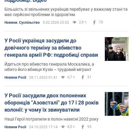
Більшість зі звільнених українців перебуває у важкому стані та
має серйозні проблеми зі здоров’ям
2,9 т.
70
Новини. Суспільство
5.02.2026 23:02
У Росії українця засудили до
довічного терміну за вбивство
генерала армії РФ: подробиці справи
Йдеться про вбивство генерала Москалика, а
нібито його вбивця Кузін – трудовий мігрант
6,7 т.
31
Новини Росії
28.11.2025 01:41
У Росії засудили двох полонених
оборонців "Азовсталі" до 17 і 28 років
колонії: у чому їх звинуватили
Наші Герої потрапили в полон навесні 2022 року
8,5 т.
95
Новини Росії
24.10.2025 17:14