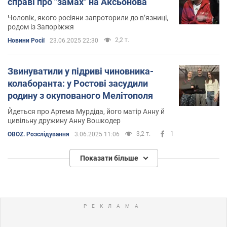
справі про "замах" на Аксьонова
Чоловік, якого росіяни запроторили до вʼязниці,
родом із Запоріжжя
2,2 т.
Новини Росії
23.06.2025 22:30
Звинуватили у підриві чиновника-
колаборанта: у Ростові засудили
родину з окупованого Мелітополя
Йдеться про Артема Мурдіда, його матір Анну й
цивільну дружину Анну Вошкодер
3,2 т.
1
OBOZ. Розслідування
3.06.2025 11:06
Показати більше