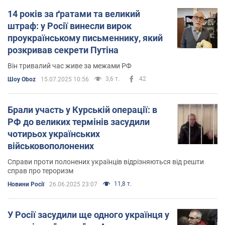
14 років за ґратами та великий
штраф: у Росії винесли вирок
проукраїнському письменнику, який
розкривав секрети Путіна
Він тривалий час живе за межами РФ
3,6 т.
42
Шоу Oboz
15.07.2025 10:56
Брали участь у Курській операції: в
РФ до великих термінів засудили
чотирьох українських
військовополонених
Справи проти полонених українців відрізняються від решти
справ про тероризм
11,8 т.
Новини Росії
26.06.2025 23:07
У Росії засудили ще одного українця у