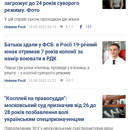
загрожує до 24 років суворого
режиму. Фото
У цій справі також проходили дві жінки
6,1 т.
133
Новини Росії
19.09.2025 00:19
Батьки здали у ФСБ: в Росії 19-річний
юнак отримав 7 років колонії за
намір воювати в РДК
Перші три роки хлопець проведе у в’язниці, а
решту – у колонії суворого режиму
4,9 т.
Новини Росії
15.09.2025 22:52
"Косплей на правосуддя":
московський суд призначив від 26 до
28 років позбавлення волі
українським спецпризначенцям
Підполковник ЗСУ у московському суді процитував вірш