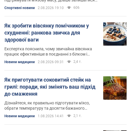
ситими та досягати кращих результатів
606
Спортивні новини
2.08.2026 19:10
Як зробити вівсянку помічником у
схудненні: ранкова звичка для
здорової ваги
Експертка пояснила, чому звичайна вівсянка
працює ефективніше в поєднанні з білком і
молоком
2,4 т.
Новини медицини
2.08.2026 09:31
Як приготувати соковитий стейк на
грилі: поради, які змінять ваш підхід
до смаження
Дізнайтеся, як правильно підготувати м'ясо,
обрати температуру та досягти бажаного
ступеня просмаження
2,1 т.
Новини медицини
1.08.2026 14:41