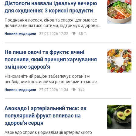
Дієтологи назвали ідеальну вечерю
для схуднення: 3 корисні продукти
Поєднання лосося, кіноа та спаржі допомагає
довше залишатися ситими, підтримує здоровий
обмін речовин і сприяє контролю ваги
1,8 т.
Новини медицини
27.07.2026 17:22
Не лише овочі та фрукти: вчені
пояснили, який принцип харчування
зміцнює здоров'я
Різноманітний раціон забезпечує організм
необхідними поживними речовинами та може
знизити ризик розвитку захворювань
825
Новини медицини
27.07.2026 11:34
Авокадо і артеріальний тиск: як
популярний фрукт впливає на
здоров’я серця
Авокадо сприяє нормалізації артеріального