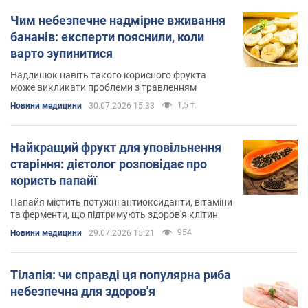
Чим небезпечне надмірне вживання
бананів: експерти пояснили, коли
варто зупинитися
Надлишок навіть такого корисного фрукта
може викликати проблеми з травленням
1,5 т.
Новини медицини
30.07.2026 15:33
Найкращий фрукт для уповільнення
старіння: дієтолог розповідає про
користь папайї
Папайя містить потужні антиоксиданти, вітаміни
та ферменти, що підтримують здоров'я клітин
954
Новини медицини
29.07.2026 15:21
Тілапія: чи справді ця популярна риба
небезпечна для здоров'я