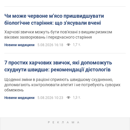
Чи може червоне м'ясо пришвидшувати
біологічне старіння: що з'ясували вчені
Харчові звички можуть бути пов'язані з вищим ризиком
вікових захворювань і передчасного старіння
1,7 т.
Новини медицини
5.08.2026 16:18
7 простих харчових звичок, які допоможуть
схуднути швидше: рекомендації дієтологів
Щоденні зміни в раціоні сприяють швидшому схудненню,
допомагають контролювати апетит і не потребують суворих
обмежень
1,3 т.
Новини медицини
5.08.2026 10:23