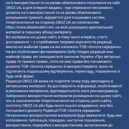
на їх використання та за умови обов'язкового посилання на сайт
OBOZ.UA, а для інтернет-видань - при отриманні письмового
дозволу на їх використання та за умови обов'язкового
розміщення прямого, відкритого для пошукових систем,
гіперпосилання на сторінку OBOZ.UA за посиланням
https://www.obozrevatel.com
, на якій розміщено оригінальний
матеріал в першому абзаці матеріалу.
Всі матеріали на цьому сайті, в тому числі інтерв’ю, статті,
дослідження – є службовими творами журналістів редакції,
виключні майнові права на які належать ТОВ «Золота середина».
На всі опубліковані фотоматеріали Getty Images редакція має
майнові права, які захищаються законом України «Про авторські
права та суміжні права», ніхто не має права без письмового
дозволу ТОВ «Золота середина» їх використовувати, вони не
підлягають подальшому відтворенню, перекладу, поширенню в
будь-якій формі.
Редакція OBOZ.UA може не поділяти точку зору, викладену в
авторському матеріалі. За достовірність інформації, опублікованої
в рекламних матеріалах, відповідальність несе рекламодавець.
Заборонено використання матеріалів розміщених на цьому сайті,
хоч із зазначенням гіперпосилання на сторінку цього сайту,
логотипу OBOZ.UA або будь-якого іншого згадування, але без
письмового дозволу Редакції/ТОВ «Золота середина»
Незаконним використанням матеріалів буде вважатися: будь-яке
копiювання, публiкацiя, передрук, наступне поширення,
використання, переробка з використанням, включенням до