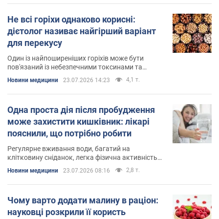
Не всі горіхи однаково корисні:
дієтолог називає найгірший варіант
для перекусу
Один із найпоширеніших горіхів може бути
пов'язаний із небезпечними токсинами та
сильними алергічними реакціями
4,1 т.
Новини медицини
23.07.2026 14:23
Одна проста дія після пробудження
може захистити кишківник: лікарі
пояснили, що потрібно робити
Регулярне вживання води, багатий на
клітковину сніданок, легка фізична активність
допомагають покращити травлення
2,8 т.
Новини медицини
23.07.2026 08:16
Чому варто додати малину в раціон:
науковці розкрили її користь