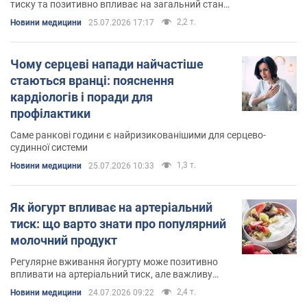
тиску та позитивно впливає на загальний стан
організму
2,2 т.
Новини медицини
25.07.2026 17:17
Чому серцеві напади найчастіше
стаються вранці: пояснення
кардіологів і поради для
профілактики
Саме ранкові години є найризикованішими для серцево-
судинної системи
1,3 т.
Новини медицини
25.07.2026 10:33
Як йогурт впливає на артеріальний
тиск: що варто знати про популярний
молочний продукт
Регулярне вживання йогурту може позитивно
впливати на артеріальний тиск, але важливу
роль відіграє і загальний раціон
2,4 т.
Новини медицини
24.07.2026 09:22