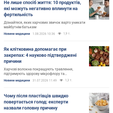
Не лише спосіб життя: 10 продуктів,
які можуть негативно вплинути на
фертильність
Дізнайтеся, яких харчових звичок варто уникати
майбутнім батькам
1,9 т.
Новини медицини
1.08.2026 10:36
Як клітковина допомагає при
закрепах: 4 науково підтверджені
причини
Харчові волокна покращують травлення,
підтримують здорову мікрофлору та
допомагають позбутися закрепів
1,3 т.
Новини медицини
31.07.2026 11:49
Чому після пластівців швидко
повертається голод: експерти
назвали головну причину