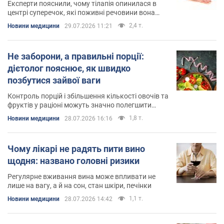
Експерти пояснили, чому тілапія опинилася в
центрі суперечок, які поживні речовини вона
містить
2,4 т.
Новини медицини
29.07.2026 11:21
Не заборони, а правильні порції:
дієтолог пояснює, як швидко
позбутися зайвої ваги
Контроль порцій і збільшення кількості овочів та
фруктів у раціоні можуть значно полегшити
схуднення
1,8 т.
Новини медицини
28.07.2026 16:16
Чому лікарі не радять пити вино
щодня: названо головні ризики
Регулярне вживання вина може впливати не
лише на вагу, а й на сон, стан шкіри, печінки
1,1 т.
Новини медицини
28.07.2026 14:42