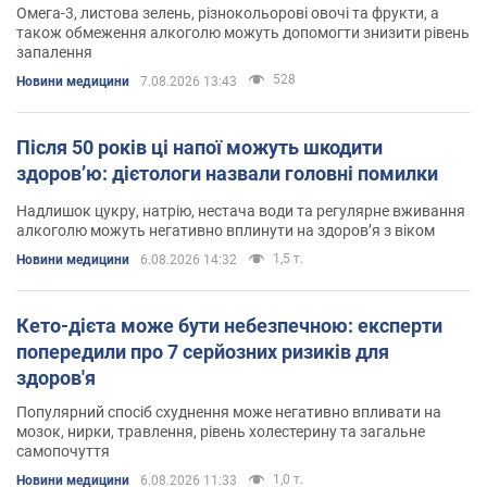
Омега-3, листова зелень, різнокольорові овочі та фрукти, а
також обмеження алкоголю можуть допомогти знизити рівень
запалення
528
Новини медицини
7.08.2026 13:43
Після 50 років ці напої можуть шкодити
здоров’ю: дієтологи назвали головні помилки
Надлишок цукру, натрію, нестача води та регулярне вживання
алкоголю можуть негативно вплинути на здоров’я з віком
1,5 т.
Новини медицини
6.08.2026 14:32
Кето-дієта може бути небезпечною: експерти
попередили про 7 серйозних ризиків для
здоров'я
Популярний спосіб схуднення може негативно впливати на
мозок, нирки, травлення, рівень холестерину та загальне
самопочуття
1,0 т.
Новини медицини
6.08.2026 11:33