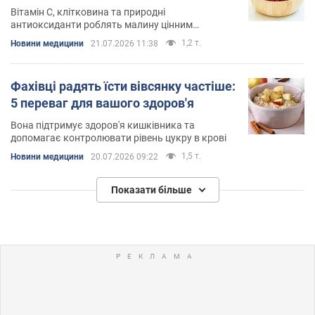
Вітамін С, клітковина та природні
антиоксиданти роблять малину цінним
продуктом для підтримки здоров'я
1,2 т.
Новини медицини
21.07.2026 11:38
Фахівці радять їсти вівсянку частіше:
5 переваг для вашого здоров'я
Вона підтримує здоров'я кишківника та
допомагає контролювати рівень цукру в крові
1,5 т.
Новини медицини
20.07.2026 09:22
Показати більше