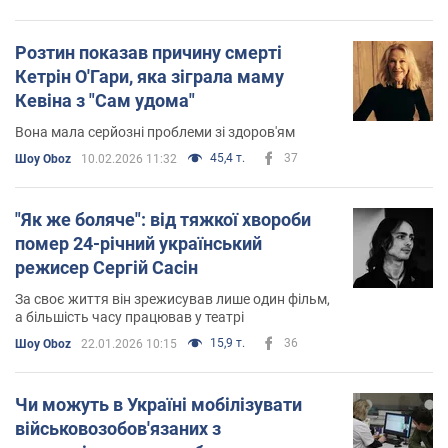
Розтин показав причину смерті
Кетрін О'Гари, яка зіграла маму
Кевіна з "Сам удома"
Вона мала серйозні проблеми зі здоров'ям
45,4 т.
37
Шоу Oboz
10.02.2026 11:32
"Як же боляче": від тяжкої хвороби
помер 24-річний український
режисер Сергій Сасін
За своє життя він зрежисував лише один фільм,
а більшість часу працював у театрі
15,9 т.
36
Шоу Oboz
22.01.2026 10:15
Чи можуть в Україні мобілізувати
військовозобов'язаних з