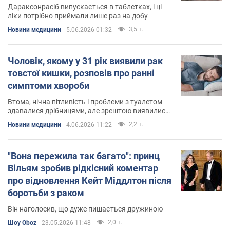
Дараксонрасіб випускається в таблетках, і ці
ліки потрібно приймали лише раз на добу
3,5 т.
Новини медицини
5.06.2026 01:32
Чоловік, якому у 31 рік виявили рак
товстої кишки, розповів про ранні
симптоми хвороби
Втома, нічна пітливість і проблеми з туалетом
здавалися дрібницями, але зрештою виявилися
ознаками небезпечного захворювання
2,2 т.
Новини медицини
4.06.2026 11:22
"Вона пережила так багато": принц
Вільям зробив рідкісний коментар
про відновлення Кейт Міддлтон після
боротьби з раком
Він наголосив, що дуже пишається дружиною
2,0 т.
Шоу Oboz
23.05.2026 11:48