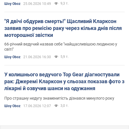
9,3 т.
Шоу Oboz
25.06.2026 10:49
"Я двічі обдурив смерть!" Щасливий Кларксон
заявив про ремісію раку через кілька днів після
моторошної звістки
66-річний ведучий назвав себе "найщасливішою людиною у
світі"
5,9 т.
Шоу Oboz
21.06.2026 16:30
У колишнього ведучого Top Gear діагностували
рак: Джеремі Кларксон у сльозах показав фото з
лікарні й озвучив шанси на одужання
Про страшну недугу знаменитість дізнався минулого року
3,0 т.
Шоу Oboz
17.06.2026 12:07