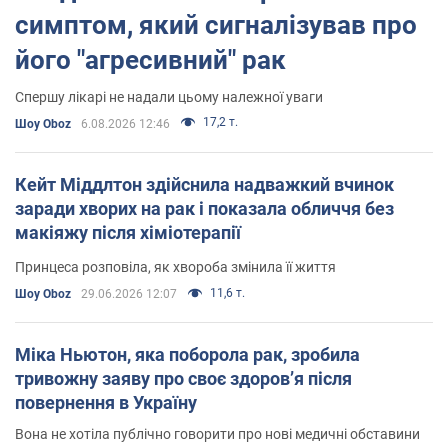
симптом, який сигналізував про
його "агресивний" рак
Спершу лікарі не надали цьому належної уваги
17,2 т.
Шоу Oboz
6.08.2026 12:46
Кейт Міддлтон здійснила надважкий вчинок
заради хворих на рак і показала обличчя без
макіяжу після хіміотерапії
Принцеса розповіла, як хвороба змінила її життя
11,6 т.
Шоу Oboz
29.06.2026 12:07
Міка Ньютон, яка поборола рак, зробила
тривожну заяву про своє здоровʼя після
повернення в Україну
Вона не хотіла публічно говорити про нові медичні обставини