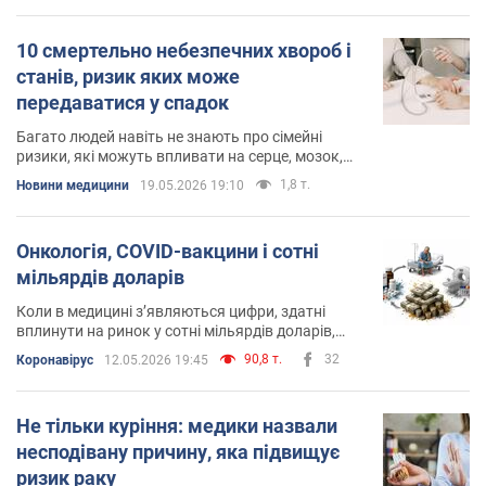
10 смертельно небезпечних хвороб і
станів, ризик яких може
передаватися у спадок
Багато людей навіть не знають про сімейні
ризики, які можуть впливати на серце, мозок,
кістки та розвиток раку
1,8 т.
Новини медицини
19.05.2026 19:10
Онкологія, COVID-вакцини і сотні
мільярдів доларів
Коли в медицині з’являються цифри, здатні
вплинути на ринок у сотні мільярдів доларів,
розмова дуже швидко перестає бути лише про
90,8 т.
32
Коронавірус
12.05.2026 19:45
науку
Не тільки куріння: медики назвали
несподівану причину, яка підвищує
ризик раку