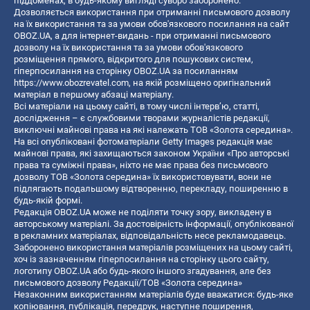
піддоменах, в будь-якому вигляді суворо заборонено.
Дозволяється використання при отриманні письмового дозволу
на їх використання та за умови обов'язкового посилання на сайт
OBOZ.UA, а для інтернет-видань - при отриманні письмового
дозволу на їх використання та за умови обов'язкового
розміщення прямого, відкритого для пошукових систем,
гіперпосилання на сторінку OBOZ.UA за посиланням
https://www.obozrevatel.com
, на якій розміщено оригінальний
матеріал в першому абзаці матеріалу.
Всі матеріали на цьому сайті, в тому числі інтерв’ю, статті,
дослідження – є службовими творами журналістів редакції,
виключні майнові права на які належать ТОВ «Золота середина».
На всі опубліковані фотоматеріали Getty Images редакція має
майнові права, які захищаються законом України «Про авторські
права та суміжні права», ніхто не має права без письмового
дозволу ТОВ «Золота середина» їх використовувати, вони не
підлягають подальшому відтворенню, перекладу, поширенню в
будь-якій формі.
Редакція OBOZ.UA може не поділяти точку зору, викладену в
авторському матеріалі. За достовірність інформації, опублікованої
в рекламних матеріалах, відповідальність несе рекламодавець.
Заборонено використання матеріалів розміщених на цьому сайті,
хоч із зазначенням гіперпосилання на сторінку цього сайту,
логотипу OBOZ.UA або будь-якого іншого згадування, але без
письмового дозволу Редакції/ТОВ «Золота середина»
Незаконним використанням матеріалів буде вважатися: будь-яке
копiювання, публiкацiя, передрук, наступне поширення,