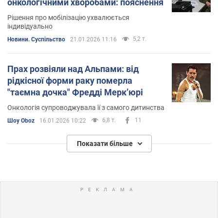
онкологічними хворобами: пояснення
Рішення про мобілізацію ухвалюється
індивідуально
5,2 т.
Новини. Суспільство
21.01.2026 11:16
Прах розвіяли над Альпами: від
рідкісної форми раку померла
"таємна дочка" Фредді Мерк’юрі
Онкологія супроводжувала її з самого дитинства
6,8 т.
11
Шоу Oboz
16.01.2026 10:22
Показати більше