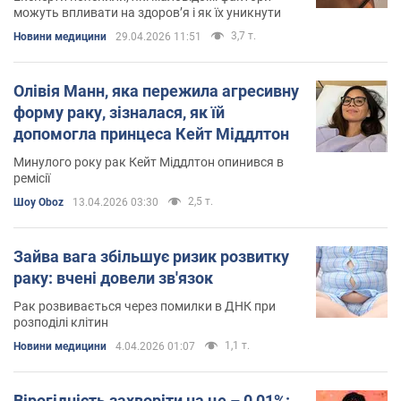
можуть впливати на здоров’я і як їх уникнути
3,7 т.
Новини медицини
29.04.2026 11:51
Олівія Манн, яка пережила агресивну
форму раку, зізналася, як їй
допомогла принцеса Кейт Міддлтон
Минулого року рак Кейт Міддлтон опинився в
ремісії
2,5 т.
Шоу Oboz
13.04.2026 03:30
Зайва вага збільшує ризик розвитку
раку: вчені довели зв'язок
Рак розвивається через помилки в ДНК при
розподілі клітин
1,1 т.
Новини медицини
4.04.2026 01:07
Вірогідність захворіти на це – 0,01%: