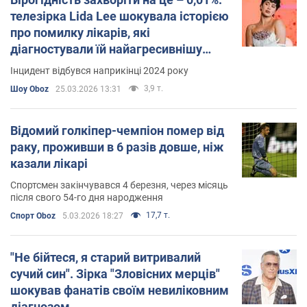
телезірка Lida Lee шокувала історією
про помилку лікарів, які
діагностували їй найагресивнішу
форму раку
Інцидент відбувся наприкінці 2024 року
3,9 т.
Шоу Oboz
25.03.2026 13:31
Відомий голкіпер-чемпіон помер від
раку, проживши в 6 разів довше, ніж
казали лікарі
Спортсмен закінчувався 4 березня, через місяць
після свого 54-го дня народження
17,7 т.
Спорт Oboz
5.03.2026 18:27
"Не бійтеся, я старий витривалий
сучий син". Зірка "Зловісних мерців"
шокував фанатів своїм невиліковним
діагнозом