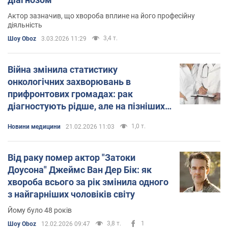
Актор зазначив, що хвороба вплине на його професійну
діяльність
3,4 т.
Шоу Oboz
3.03.2026 11:29
Війна змінила статистику
онкологічних захворювань в
прифронтових громадах: рак
діагностують рідше, але на пізніших
стадіях
1,0 т.
Новини медицини
21.02.2026 11:03
Від раку помер актор "Затоки
Доусона" Джеймс Ван Дер Бік: як
хвороба всього за рік змінила одного
з найгарніших чоловіків світу
Йому було 48 років
3,8 т.
1
Шоу Oboz
12.02.2026 09:47