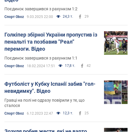
Поєдинок завершився з рахунком 1:2
24,3 т.
29
Спорт Oboz
9.03.2025 22:00
Голкіпер збірної України пропустив із
пенальті та позбавив "Реал"
перемоги. Відео
Поєдинок завершився з рахунком 1:1
17,8 т.
42
Спорт Oboz
18.02.2024 17:51
Футболіст у Кубку Іспанії забив "гол-
невидимку". Відео
Гравці на полі не одразу повірили у те, що
сталося
12,3 т.
25
Спорт Oboz
6.12.2023 22:47
Зозуля робив жести, які не варто