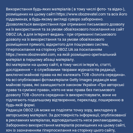
Використання будь-яких матеріалів ( в тому числі фото- та відео-),
розміщених на цьому сайті
https://www.obozrevatel.com
та всіх його
піддоменах, в будь-якому вигляді суворо заборонено.
Дозволяється використання при отриманні письмового дозволу
на їх використання та за умови обов'язкового посилання на сайт
OBOZ.UA, а для інтернет-видань - при отриманні письмового
дозволу на їх використання та за умови обов'язкового
розміщення прямого, відкритого для пошукових систем,
гіперпосилання на сторінку OBOZ.UA за посиланням
https://www.obozrevatel.com
, на якій розміщено оригінальний
матеріал в першому абзаці матеріалу.
Всі матеріали на цьому сайті, в тому числі інтерв’ю, статті,
дослідження – є службовими творами журналістів редакції,
виключні майнові права на які належать ТОВ «Золота середина».
На всі опубліковані фотоматеріали Getty Images редакція має
майнові права, які захищаються законом України «Про авторські
права та суміжні права», ніхто не має права без письмового
дозволу ТОВ «Золота середина» їх використовувати, вони не
підлягають подальшому відтворенню, перекладу, поширенню в
будь-якій формі.
Редакція OBOZ.UA може не поділяти точку зору, викладену в
авторському матеріалі. За достовірність інформації, опублікованої
в рекламних матеріалах, відповідальність несе рекламодавець.
Заборонено використання матеріалів розміщених на цьому сайті,
хоч із зазначенням гіперпосилання на сторінку цього сайту,