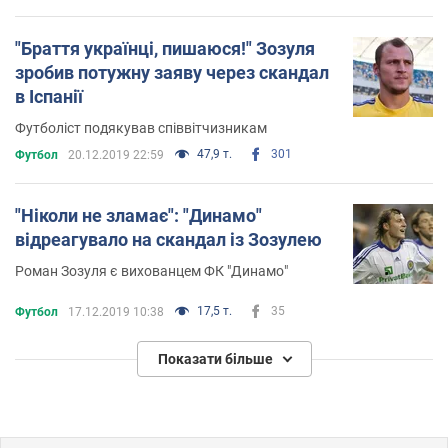
"Браття українці, пишаюся!" Зозуля
зробив потужну заяву через скандал
в Іспанії
Футболіст подякував співвітчизникам
47,9 т.
301
Футбол
20.12.2019 22:59
"Ніколи не зламає": "Динамо"
відреагувало на скандал із Зозулею
Роман Зозуля є вихованцем ФК "Динамо"
17,5 т.
35
Футбол
17.12.2019 10:38
Показати більше