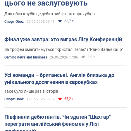
цього не заслуговують
Для обох клубів це дебютний фінал єврокубків
33,7 т.
Спорт Oboz
27.05.2026 09:41
Фінал уже завтра: хто виграє Лігу Конференцій
За трофей змагатимуться "Кристал Пелас" і "Райо Вальєкано"
1,9 т.
Gaming news and business
26.05.2026 17:06
Усі команди – британські. Англія близька до
унікального досягнення в єврокубках
Таке було лише раз в історії!
66,2 т.
Спорт Oboz
19.05.2026 09:37
Півфінали дебютантів. Чи здатен "Шахтар"
переграти англійський феномен у Лізі
конференцій