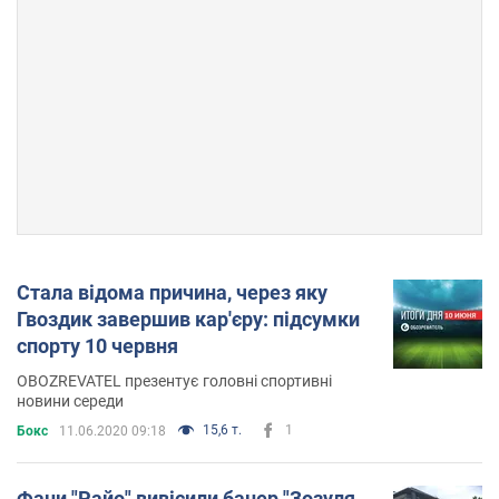
Стала відома причина, через яку
Гвоздик завершив кар'єру: підсумки
спорту 10 червня
OBOZREVATEL презентує головні спортивні
новини середи
15,6 т.
1
Бокс
11.06.2020 09:18
Фани "Райо" вивісили банер "Зозуля