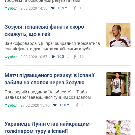
трофеєм та бомбовими результатами
13,9 т.
1
Футбол
2.03.2020 14:55
Зозуля: іспанські фанати скоро
скажуть, що я гей
За ексфорварда "Дніпра" збиралися "воювати" в
Іспанії фанати декількох українських клубів
10,8 т.
19
Футбол
2.03.2020 10:57
Матч підвищеного ризику: в Іспанії
забили на сполох через Зозулю
Попередній поєдинок "Альбасете" – "Райо
Вальєкано" завершився гучним скандалом
16,8 т.
1
Футбол
27.02.2020 15:16
Українець Лунін став найкращим
голкіпером туру в Іспанії