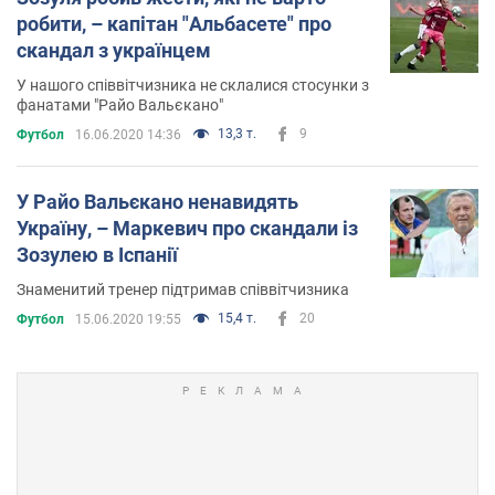
робити, – капітан "Альбасете" про
скандал з українцем
У нашого співвітчизника не склалися стосунки з
фанатами "Райо Вальєкано"
13,3 т.
9
Футбол
16.06.2020 14:36
У Райо Вальєкано ненавидять
Україну, – Маркевич про скандали із
Зозулею в Іспанії
Знаменитий тренер підтримав співвітчизника
15,4 т.
20
Футбол
15.06.2020 19:55