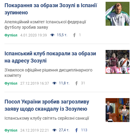
Покарання за образи Зозулі в Іспанії
зупинено
Апеляційний комітет Іспанської федерації
футболу зробив заяву
15,5 т.
1
Футбол
4.01.2020 19:39
Іспанський клуб покарали за образи
на адресу Зозулі
З'явилося офіційне рішення дисциплінарного
комітету
11,8 т.
31
Футбол
27.12.2019 16:37
Посол України зробив загрозливу
заяву щодо скандалу із Зозулею
Іспанському клубу світять серйозні санкції
27,4 т.
113
Футбол
24.12.2019 22:21