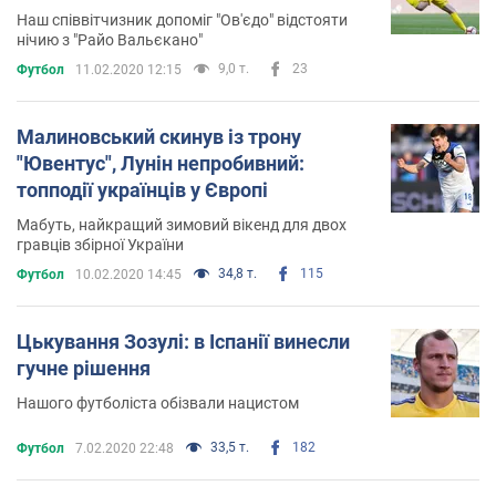
Наш співвітчизник допоміг "Ов'єдо" відстояти
нічию з "Райо Вальєкано"
9,0 т.
23
Футбол
11.02.2020 12:15
Малиновський скинув із трону
"Ювентус", Лунін непробивний:
топподії українців у Європі
Мабуть, найкращий зимовий вікенд для двох
гравців збірної України
34,8 т.
115
Футбол
10.02.2020 14:45
Цькування Зозулі: в Іспанії винесли
гучне рішення
Нашого футболіста обізвали нацистом
33,5 т.
182
Футбол
7.02.2020 22:48