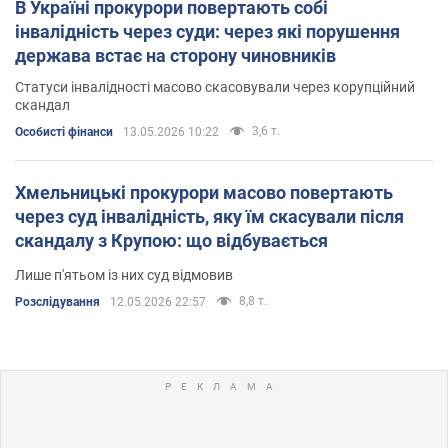
В Україні прокурори повертають собі
інвалідність через суди: через які порушення
держава встає на сторону чиновників
Статуси інвалідності масово скасовували через корупційний
скандал
3,6 т.
Особисті фінанси
13.05.2026 10:22
Хмельницькі прокурори масово повертають
через суд інвалідність, яку їм скасували після
скандалу з Крупою: що відбувається
Лише п'ятьом із них суд відмовив
8,8 т.
Розслідування
12.05.2026 22:57