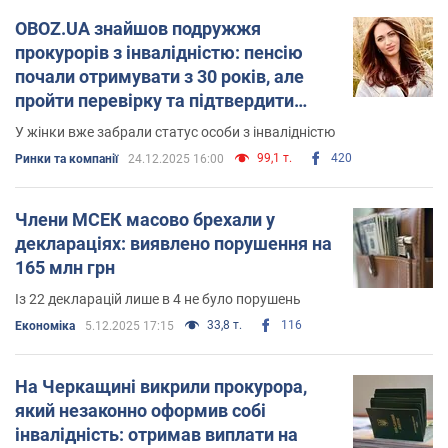
OBOZ.UA знайшов подружжя
прокурорів з інвалідністю: пенсію
почали отримувати з 30 років, але
пройти перевірку та підтвердити
діагноз відмовились
У жінки вже забрали статус особи з інвалідністю
99,1 т.
420
Ринки та компанії
24.12.2025 16:00
Члени МСЕК масово брехали у
деклараціях: виявлено порушення на
165 млн грн
Із 22 декларацій лише в 4 не було порушень
33,8 т.
116
Економіка
5.12.2025 17:15
На Черкащині викрили прокурора,
який незаконно оформив собі
інвалідність: отримав виплати на