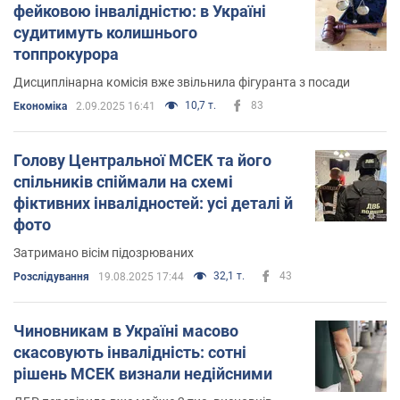
фейковою інвалідністю: в Україні
судитимуть колишнього
топпрокурора
Дисциплінарна комісія вже звільнила фігуранта з посади
10,7 т.
83
Економіка
2.09.2025 16:41
Голову Центральної МСЕК та його
спільників спіймали на схемі
фіктивних інвалідностей: усі деталі й
фото
Затримано вісім підозрюваних
32,1 т.
43
Розслідування
19.08.2025 17:44
Чиновникам в Україні масово
скасовують інвалідність: сотні
рішень МСЕК визнали недійсними