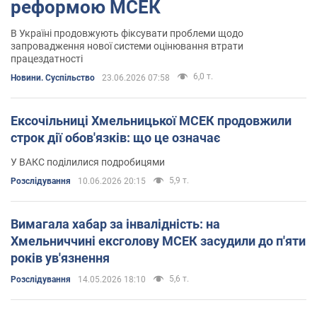
реформою МСЕК
В Україні продовжують фіксувати проблеми щодо
запровадження нової системи оцінювання втрати
працездатності
6,0 т.
Новини. Суспільство
23.06.2026 07:58
Ексочільниці Хмельницької МСЕК продовжили
строк дії обов'язків: що це означає
У ВАКС поділилися подробицями
5,9 т.
Розслідування
10.06.2026 20:15
Вимагала хабар за інвалідність: на
Хмельниччині ексголову МСЕК засудили до п'яти
років ув'язнення
5,6 т.
Розслідування
14.05.2026 18:10