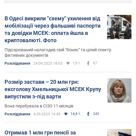
В Одесі викрили "схему" ухилення від
мобілізації через фальшиві паспорти
та довідки МСЕК: оплата йшла в
криптовалюті. Фото
Підозрюваний налагодив свій "бізнес" та цілий спектр
фіктивних документів
1,9 т.
67
Розслідування
24.09.2025 18:03
Розмір застави – 20 млн грн:
ексголову Хмельницької МСЕК Крупу
випустили з-під варти
Вона перебувала в СІЗО 11 місяців
14,4 т.
340
Розслідування
4.09.2025 14:49
Отримав 1 млн грн пенсії за