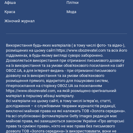
Афіша
Плітки
Краса
Мода
Жіночий журнал
Використання будь-яких матеріалів ( в тому числі фото- та відео-),
розміщених на цьому сайті
https://www.obozrevatel.com
та всіх його
піддоменах, в будь-якому вигляді суворо заборонено.
Дозволяється використання при отриманні письмового дозволу
на їх використання та за умови обов'язкового посилання на сайт
OBOZ.UA, а для інтернет-видань - при отриманні письмового
дозволу на їх використання та за умови обов'язкового
розміщення прямого, відкритого для пошукових систем,
гіперпосилання на сторінку OBOZ.UA за посиланням
https://www.obozrevatel.com
, на якій розміщено оригінальний
матеріал в першому абзаці матеріалу.
Всі матеріали на цьому сайті, в тому числі інтерв’ю, статті,
дослідження – є службовими творами журналістів редакції,
виключні майнові права на які належать ТОВ «Золота середина».
На всі опубліковані фотоматеріали Getty Images редакція має
майнові права, які захищаються законом України «Про авторські
права та суміжні права», ніхто не має права без письмового
дозволу ТОВ «Золота середина» їх використовувати, вони не