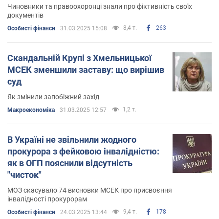
Чиновники та правоохоронці знали про фіктивність своїх
документів
8,4 т.
263
Особисті фінанси
31.03.2025 15:08
Скандальній Крупі з Хмельницької
МСЕК зменшили заставу: що вирішив
суд
Як змінили запобіжний захід
1,2 т.
Mакроекономіка
31.03.2025 12:57
В Україні не звільнили жодного
прокурора з фейковою інвалідністю:
як в ОГП пояснили відсутність
"чисток"
МОЗ скасувало 74 висновки МСЕК про присвоєння
інвалідності прокурорам
9,4 т.
178
Особисті фінанси
24.03.2025 13:44