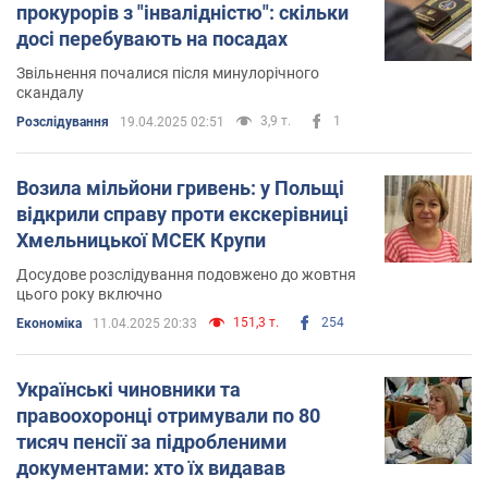
прокурорів з "інвалідністю": скільки
досі перебувають на посадах
Звільнення почалися після минулорічного
скандалу
3,9 т.
1
Розслідування
19.04.2025 02:51
Возила мільйони гривень: у Польщі
відкрили справу проти екскерівниці
Хмельницької МСЕК Крупи
Досудове розслідування подовжено до жовтня
цього року включно
151,3 т.
254
Економіка
11.04.2025 20:33
Українські чиновники та
правоохоронці отримували по 80
тисяч пенсії за підробленими
документами: хто їх видавав