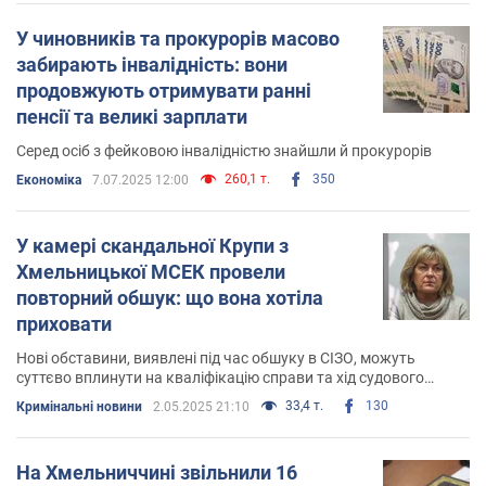
У чиновників та прокурорів масово
забирають інвалідність: вони
продовжують отримувати ранні
пенсії та великі зарплати
Серед осіб з фейковою інвалідністю знайшли й прокурорів
260,1 т.
350
Економіка
7.07.2025 12:00
У камері скандальної Крупи з
Хмельницької МСЕК провели
повторний обшук: що вона хотіла
приховати
Нові обставини, виявлені під час обшуку в СІЗО, можуть
суттєво вплинути на кваліфікацію справи та хід судового
процесу
33,4 т.
130
Кримінальні новини
2.05.2025 21:10
На Хмельниччині звільнили 16