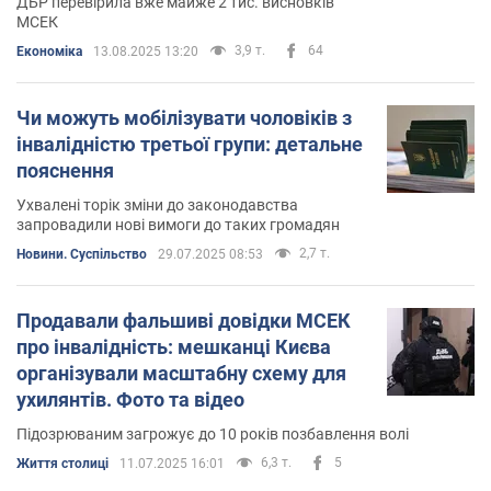
ДБР перевірила вже майже 2 тис. висновків
МСЕК
3,9 т.
64
Економіка
13.08.2025 13:20
Чи можуть мобілізувати чоловіків з
інвалідністю третьої групи: детальне
пояснення
Ухвалені торік зміни до законодавства
запровадили нові вимоги до таких громадян
2,7 т.
Новини. Суспільство
29.07.2025 08:53
Продавали фальшиві довідки МСЕК
про інвалідність: мешканці Києва
організували масштабну схему для
ухилянтів. Фото та відео
Підозрюваним загрожує до 10 років позбавлення волі
6,3 т.
5
Життя столиці
11.07.2025 16:01