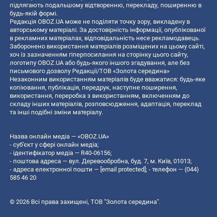
підлягають подальшому відтворенню, перекладу, поширенню в
будь-якій формі.
Редакція OBOZ.UA може не поділяти точку зору, викладену в
авторському матеріалі. За достовірність інформації, опублікованої
в рекламних матеріалах, відповідальність несе рекламодавець.
Заборонено використання матеріалів розміщених на цьому сайті,
хоч із зазначенням гіперпосилання на сторінку цього сайту,
логотипу OBOZ.UA або будь-якого іншого згадування, але без
письмового дозволу Редакції/ТОВ «Золота середина»
Незаконним використанням матеріалів буде вважатися: будь-яке
копiювання, публiкацiя, передрук, наступне поширення,
використання, переробка з використанням, включенням до
складу інших матеріалів, розповсюдження, адаптація, переклад
та інші подібні зміни матеріалу.
Назва онлайн медіа — «OBOZ.UA»
- суб'єкт у сфері онлайн медіа;
- ідентифікатор медіа — R40-06156;
- поштова адреса — вул. Деревообробна, буд. 7, м. Київ, 01013;
- адреса електронної пошти —
[email protected]
; - телефон — (044)
585 46 20
© 2026 Всі права захищені, ТОВ "Золота середина".