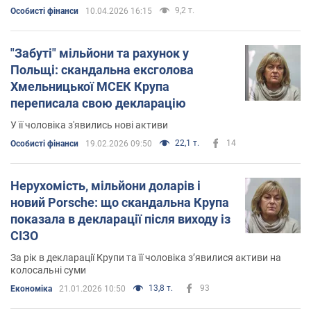
9,2 т.
Особисті фінанси
10.04.2026 16:15
"Забуті" мільйони та рахунок у
Польщі: скандальна ексголова
Хмельницької МСЕК Крупа
переписала свою декларацію
У її чоловіка з'явились нові активи
22,1 т.
14
Особисті фінанси
19.02.2026 09:50
Нерухомість, мільйони доларів і
новий Porsche: що скандальна Крупа
показала в декларації після виходу із
СІЗО
За рік в декларації Крупи та її чоловіка зʼявилися активи на
колосальні суми
13,8 т.
93
Економіка
21.01.2026 10:50