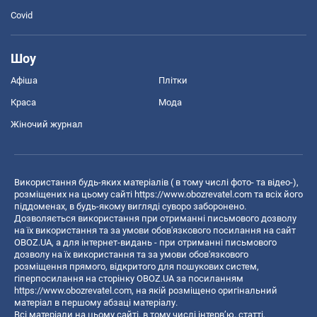
Covid
Шоу
Афіша
Плітки
Краса
Мода
Жіночий журнал
Використання будь-яких матеріалів ( в тому числі фото- та відео-),
розміщених на цьому сайті
https://www.obozrevatel.com
та всіх його
піддоменах, в будь-якому вигляді суворо заборонено.
Дозволяється використання при отриманні письмового дозволу
на їх використання та за умови обов'язкового посилання на сайт
OBOZ.UA, а для інтернет-видань - при отриманні письмового
дозволу на їх використання та за умови обов'язкового
розміщення прямого, відкритого для пошукових систем,
гіперпосилання на сторінку OBOZ.UA за посиланням
https://www.obozrevatel.com
, на якій розміщено оригінальний
матеріал в першому абзаці матеріалу.
Всі матеріали на цьому сайті, в тому числі інтерв’ю, статті,