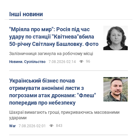
Інші новини
"Мріяла про мир": Росія під час
удару по станції "Квітнева"вбила
50-річну Світлану Башловку. Фото
Залізничниця загинула на робочому місці
96
Новини. Суспільство
7.08.2026 02:14
Український бізнес почав
отримувати анонімні листи з
погрозами атак дронами: "Флеш"
попередив про небезпеку
Шахраї вимагають гроші, прикриваючись масованими
ударами
843
War
7.08.2026 02:01