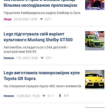
Вільяма несподіваною пропозицією
Герцогиня Кембриджська наділа блейзер із Zara
2,2 т.
Люди
23.02.2022 14:59
Lego підготувала свій варіант
культового Mustang Shelby GT500
Автомобіль складається з 544 деталей і
коштуватиме $49,95.
3,3 т.
Новини
7.01.2022 18:30
Lego виготовила повнорозмірне купе
Toyota GR Supra
На створення іграшки пішло 480 тисяч елементів
2,1 т.
111
Новини
13.08.2021 15:35