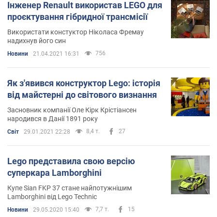
Інженер Renault використав LEGO для
проєктування гібридної трансмісії
Використати констуктор Ніколаса Фремау
надихнув його син
756
Новини
21.04.2021 16:31
Як з'явився конструктор Lego: історія
від майстерні до світового визнання
Засновник компанії Оле Кірк Крістіансен
народився в Данії 1891 року
8,4 т.
27
Світ
29.01.2021 22:28
Lego представила свою версію
суперкара Lamborghini
Купе Sian FKP 37 стане найпотужнішим
Lamborghini від Lego Technic
7,7 т.
15
Новини
29.05.2020 15:40