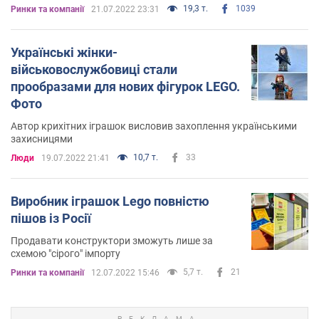
19,3 т.
1039
Ринки та компанії
21.07.2022 23:31
Українські жінки-
військовослужбовиці стали
прообразами для нових фігурок LEGO.
Фото
Автор крихітних іграшок висловив захоплення українськими
захисницями
10,7 т.
33
Люди
19.07.2022 21:41
Виробник іграшок Lego повністю
пішов із Росії
Продавати конструктори зможуть лише за
схемою "сірого" імпорту
5,7 т.
21
Ринки та компанії
12.07.2022 15:46