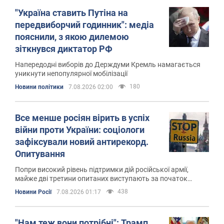
"Україна ставить Путіна на
передвиборчий годинник": медіа
пояснили, з якою дилемою
зіткнувся диктатор РФ
Напередодні виборів до Держдуми Кремль намагається
уникнути непопулярної мобілізації
180
Новини політики
7.08.2026 02:00
Все менше росіян вірить в успіх
війни проти України: соціологи
зафіксували новий антирекорд.
Опитування
Попри високий рівень підтримки дій російської армії,
майже дві третини опитаних виступають за початок
мирних переговорів
438
Новини Росії
7.08.2026 01:17
"Нам теж вони потрібні": Трамп