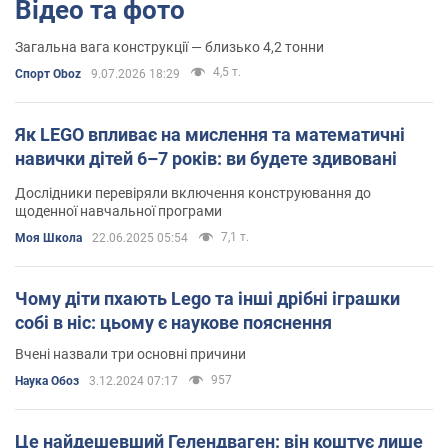
Відео та фото
Загальна вага конструкції — близько 4,2 тонни
4,5 т.
Спорт Oboz
9.07.2026 18:29
Як LEGO впливає на мислення та математичні
навички дітей 6–7 років: ви будете здивовані
Дослідники перевіряли включення конструювання до
щоденної навчальної програми
7,1 т.
Моя Школа
22.06.2025 05:54
Чому діти пхають Lego та інші дрібні іграшки
собі в ніс: цьому є наукове пояснення
Вчені назвали три основні причини
957
Наука Обоз
3.12.2024 07:17
Це найдешевший Гелендваген: він коштує лише