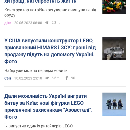
хитрощі, які спростять життя
Конструктор потрібно регулярно очищувати від
бруду
2,2 т.
діти
20.06.2023 08:00
У США випустили конструктор LEGO,
присвячений HIMARS і ЗСУ: гроші від
продажу підуть на допомогу Україні.
Фото
Набір уже можна передзамовити
6,6 т.
90
Світ
10.02.2023 23:10
Дали можливість Україні виграти
битву за Київ: нові фігурки LEGO
присвячені захисникам "Азовсталі".
Фото
Їх випустив один із ритейлерів LEGO