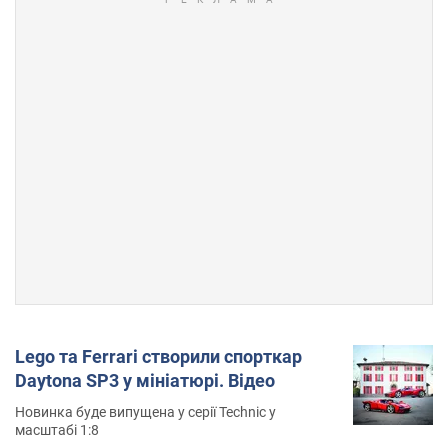
Lego та Ferrari створили спорткар
Daytona SP3 у мініатюрі. Відео
Новинка буде випущена у серії Technic у
масштабі 1:8