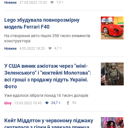
1,5 т.
Новини
27.05.2022 15:20
Lego збудувала повнорозмірну
модель Ferrari F40
На створення авто пішло 358 тисяч елементів
конструктора
4,7 т.
Новини
4.05.2022 18:25
У США виник ажіотаж через "міні-
Зеленського" і "коктейлі Молотова":
всі гроші з продажу підуть Україні.
Фото
Уже вдалося зібрати понад 16 тисяч доларів
24,7 т.
95
Шоу
15.03.2022 10:43
Кейт Міддлтон у червоному піджаку
скотилася з гірки й злякала принца