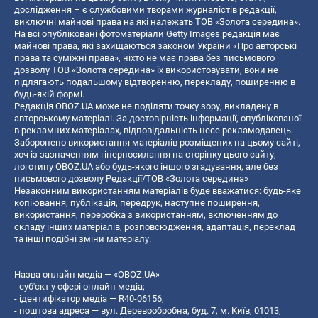
дослідження – є службовими творами журналістів редакції,
виключні майнові права на які належать ТОВ «Золота середина».
На всі опубліковані фотоматеріали Getty Images редакція має
майнові права, які захищаються законом України «Про авторські
права та суміжні права», ніхто не має права без письмового
дозволу ТОВ «Золота середина» їх використовувати, вони не
підлягають подальшому відтворенню, перекладу, поширенню в
будь-якій формі.
Редакція OBOZ.UA може не поділяти точку зору, викладену в
авторському матеріалі. За достовірність інформації, опублікованої
в рекламних матеріалах, відповідальність несе рекламодавець.
Заборонено використання матеріалів розміщених на цьому сайті,
хоч із зазначенням гіперпосилання на сторінку цього сайту,
логотипу OBOZ.UA або будь-якого іншого згадування, але без
письмового дозволу Редакції/ТОВ «Золота середина»
Незаконним використанням матеріалів буде вважатися: будь-яке
копiювання, публiкацiя, передрук, наступне поширення,
використання, переробка з використанням, включенням до
складу інших матеріалів, розповсюдження, адаптація, переклад
та інші подібні зміни матеріалу.
Назва онлайн медіа — «OBOZ.UA»
- суб'єкт у сфері онлайн медіа;
- ідентифікатор медіа — R40-06156;
- поштова адреса — вул. Деревообробна, буд. 7, м. Київ, 01013;