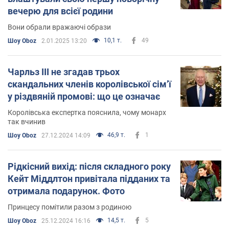
вечерю для всієї родини
Вони обрали вражаючі образи
10,1 т.
49
Шоу Oboz
2.01.2025 13:20
Чарльз III не згадав трьох
скандальних членів королівської сімʼї
у різдвяній промові: що це означає
Королівська експертка пояснила, чому монарх
так вчинив
46,9 т.
1
Шоу Oboz
27.12.2024 14:09
Рідкісний вихід: після складного року
Кейт Міддлтон привітала підданих та
отримала подарунок. Фото
Принцесу помітили разом з родиною
14,5 т.
5
Шоу Oboz
25.12.2024 16:16