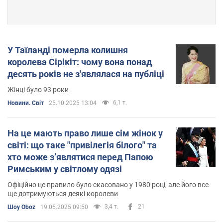
У Таїланді померла колишня
королева Сірікіт: чому вона понад
десять років не з'являлася на публіці
Жінці було 93 роки
6,1 т.
Новини. Світ
25.10.2025 13:04
На це мають право лише сім жінок у
світі: що таке "привілегія білого" та
хто може зʼявлятися перед Папою
Римським у світлому одязі
Офіційно це правило було скасовано у 1980 році, але його все
ще дотримуються деякі королеви
3,4 т.
21
Шоу Oboz
19.05.2025 09:50