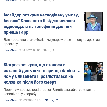
1,5 т.
Шоу Oboz
9.04.2026 03:30
Інсайдер розкрив несподівану умову,
без якої Єлизавета II відмовлялася
відповідала на телефонні дзвінки
принца Гаррі
Для королеви стало болісним ударом рішення онука зректися
престолу
5,3 т.
Шоу Oboz
2.04.2026 04:01
Біограф розкрив, що сталося в
останній день життя принца Філіпа та
чому Єлизавета II розлютилася на
чоловіка після його смерті
Протягом восьми років герцог Единбурзький страждав на
невиліковну хворобу
12,3 т.
Шоу Oboz
31.03.2026 11:05