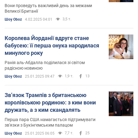
Вони проведуть важливий день за межами
Великої Британії
3,5 т.
Шоу Oboz
4.02.2025 04:01
Королева Йорданії вдруге стане
бабусею: її перша онука народилася
минулого року
Ранія аль-Абдалла поділилася зі світом
радісною новиною
1,9 т.
13
Шоу Oboz
25.01.2025 09:47
Звʼязок Трампів з британською
королівською родиною: з ким вони
дружать, а з ким скандалять
Перша пара США намагається підтримувати
зв'язки з Букінгемським палацом
7,7 т.
25
Шоу Oboz
25.01.2025 06:05