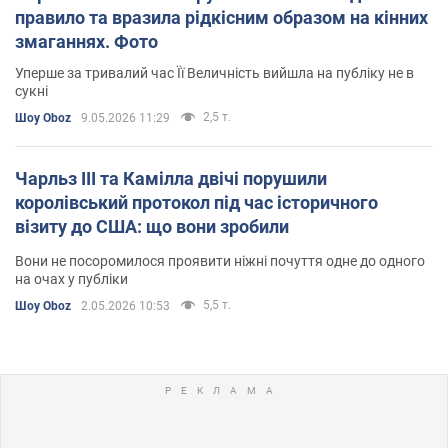
правило та вразила рідкісним образом на кінних
змаганнях. Фото
Уперше за тривалий час Її Величність вийшла на публіку не в
сукні
2,5 т.
Шоу Oboz
9.05.2026 11:29
Чарльз III та Камілла двічі порушили
королівський протокол під час історичного
візиту до США: що вони зробили
Вони не посоромилося проявити ніжні почуття одне до одного
на очах у публіки
5,5 т.
Шоу Oboz
2.05.2026 10:53