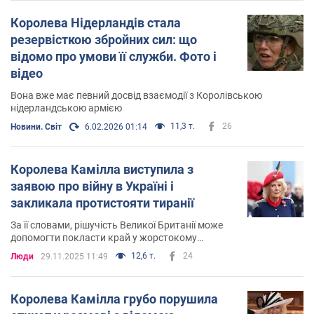
Королева Нідерландів стала
резервісткою збройних сил: що
відомо про умови її служби. Фото і
відео
Вона вже має певний досвід взаємодії з Королівською
нідерландською армією
11,3 т.
26
Новини. Світ
6.02.2026 01:14
Королева Камілла виступила з
заявою про війну в Україні і
закликала протистояти тиранії
За її словами, рішучість Великої Британії може
допомогти покласти край у жорстокому
збройному конфлікті
12,6 т.
24
Люди
29.11.2025 11:49
Королева Камілла грубо порушила