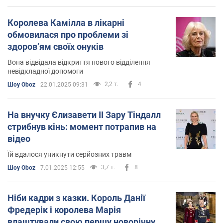
Королева Камілла в лікарні
обмовилася про проблеми зі
здоровʼям своїх онуків
Вона відвідала відкриття нового відділення
невідкладної допомоги
2,2 т.
4
Шоу Oboz
22.01.2025 09:31
На внучку Єлизавети II Зару Тіндалл
стрибнув кінь: момент потрапив на
відео
Їй вдалося уникнути серйозних травм
3,7 т.
8
Шоу Oboz
7.01.2025 12:55
Ніби кадри з казки. Король Данії
Фредерік і королева Марія
влаштували свою першу новорічну