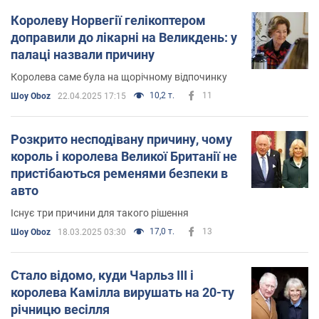
Королеву Норвегії гелікоптером
доправили до лікарні на Великдень: у
палаці назвали причину
Королева саме була на щорічному відпочинку
10,2 т.
11
Шоу Oboz
22.04.2025 17:15
Розкрито несподівану причину, чому
король і королева Великої Британії не
пристібаються ременями безпеки в
авто
Існує три причини для такого рішення
17,0 т.
13
Шоу Oboz
18.03.2025 03:30
Стало відомо, куди Чарльз III і
королева Камілла вирушать на 20-ту
річницю весілля