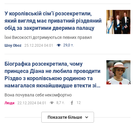
У королівській сімʼї розсекретили,
який вигляд має приватний різдвяний
обід за закритими дверима палацу
Їхні Високості дотримуються певних правил
29,0 т.
Шоу Oboz
25.12.2024 04:01
Біографка розсекретила, чому
принцеса Діана не любила проводити
Різдво з королівською родиною та
намагалася якнайшвидше втекти зі
свята
Вона почувала себе некомфортно
8,7 т.
12
Люди
22.12.2024 04:01
Показати більше