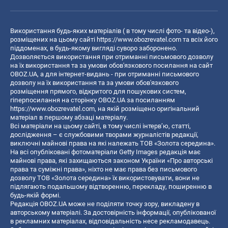
Використання будь-яких матеріалів ( в тому числі фото- та відео-),
розміщених на цьому сайті
https://www.obozrevatel.com
та всіх його
піддоменах, в будь-якому вигляді суворо заборонено.
Дозволяється використання при отриманні письмового дозволу
на їх використання та за умови обов'язкового посилання на сайт
OBOZ.UA, а для інтернет-видань - при отриманні письмового
дозволу на їх використання та за умови обов'язкового
розміщення прямого, відкритого для пошукових систем,
гіперпосилання на сторінку OBOZ.UA за посиланням
https://www.obozrevatel.com
, на якій розміщено оригінальний
матеріал в першому абзаці матеріалу.
Всі матеріали на цьому сайті, в тому числі інтерв’ю, статті,
дослідження – є службовими творами журналістів редакції,
виключні майнові права на які належать ТОВ «Золота середина».
На всі опубліковані фотоматеріали Getty Images редакція має
майнові права, які захищаються законом України «Про авторські
права та суміжні права», ніхто не має права без письмового
дозволу ТОВ «Золота середина» їх використовувати, вони не
підлягають подальшому відтворенню, перекладу, поширенню в
будь-якій формі.
Редакція OBOZ.UA може не поділяти точку зору, викладену в
авторському матеріалі. За достовірність інформації, опублікованої
в рекламних матеріалах, відповідальність несе рекламодавець.