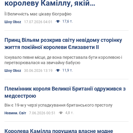
королеву Каміллу, якій
виповнилося 79 років
Її Величність має цікаву біографію
17,6 т.
Шоу Oboz
17.07.2026 04:01
Принц Вільям розкрив світу невідому сторінку
життя покійної королеви Єлизавети II
Існувало певне місце, де вона переставала бути королевою і
перетворювалася на звичайну бабусю
11,9 т.
Шоу Oboz
30.06.2026 13:19
Племінник короля Великої Британії одружився з
медсестрою
Він є 19-м у черзі успадкування британського престолу
4,8 т.
Новини. Світ
7.06.2026 00:51
Королева Камілла порушила власне модне