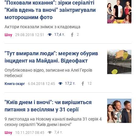
"Поховали кохання": зірки серіаліті
"Київ вдень та вночі" заінтригували
моторошним фото
Актори показали знімок з кладовища
17,4 т.
2
Шоу
29.08.2018 12:51
"Тут вмирали люди": мережу обурив
інцидент на Майдані. Відеофакт
Опубліковано відео, записане на Алеї Героїв
Небесної
17,2 т.
12
Книга скарг
6.04.2018 12:45
"Київ днем ​​і вночі": чи вирішиться
питання з весіллям у 31 серії
9 листопада на Новому каналі вийшла 31 серія 4
сезону серіаліті "Київ днем ​​і вночі"
7,4 т.
Шоу
10.11.2017 08:45