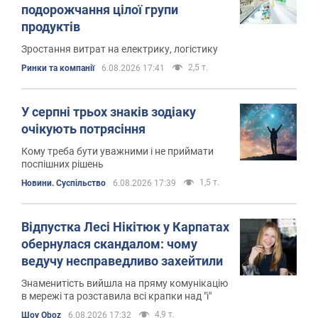
подорожчання цілої групи
продуктів
Зростання витрат на електрику, логістику
2,5 т.
Ринки та компанії
6.08.2026 17:41
У серпні трьох знаків зодіаку
очікують потрясіння
Кому треба бути уважними і не приймати
поспішних рішень
1,5 т.
Новини. Суспільство
6.08.2026 17:39
Відпустка Лесі Нікітюк у Карпатах
обернулася скандалом: чому
ведучу несправедливо захейтили
Знаменитість вийшла на пряму комунікацію
в мережі та розставила всі крапки над "і"
4,9 т.
Шоу Oboz
6.08.2026 17:32