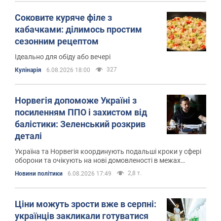
Соковите куряче філе з
кабачками: ділимось простим
сезонним рецептом
Ідеально для обіду або вечері
327
Кулінарія
6.08.2026 18:00
Норвегія допоможе Україні з
посиленням ППО і захистом від
балістики: Зеленський розкрив
деталі
Україна та Норвегія координують подальші кроки у сфері
оборони та очікують на нові домовленості в межах
стратегічного партнерства
2,8 т.
Новини політики
6.08.2026 17:49
Ціни можуть зрости вже в серпні:
українців закликали готуватися