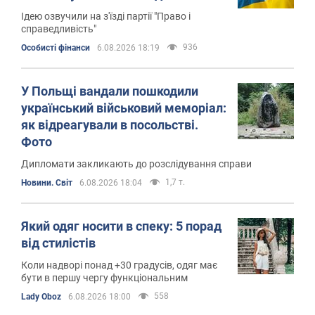
Ідею озвучили на з'їзді партії "Право і
справедливість"
936
Особисті фінанси
6.08.2026 18:19
У Польщі вандали пошкодили
український військовий меморіал:
як відреагували в посольстві.
Фото
Дипломати закликають до розслідування справи
1,7 т.
Новини. Світ
6.08.2026 18:04
Який одяг носити в спеку: 5 порад
від стилістів
Коли надворі понад +30 градусів, одяг має
бути в першу чергу функціональним
558
Lady Oboz
6.08.2026 18:00