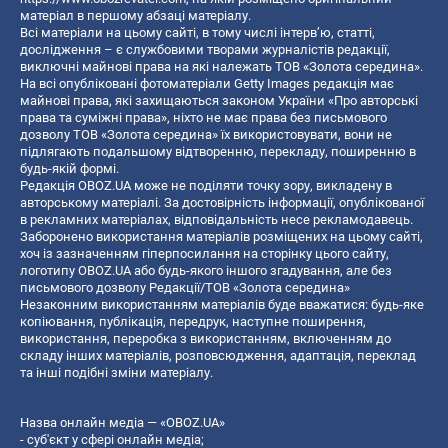
матеріал в першому абзаці матеріалу.
Всі матеріали на цьому сайті, в тому числі інтерв’ю, статті,
дослідження – є службовими творами журналістів редакції,
виключні майнові права на які належать ТОВ «Золота середина».
На всі опубліковані фотоматеріали Getty Images редакція має
майнові права, які захищаються законом України «Про авторські
права та суміжні права», ніхто не має права без письмового
дозволу ТОВ «Золота середина» їх використовувати, вони не
підлягають подальшому відтворенню, перекладу, поширенню в
будь-якій формі.
Редакція OBOZ.UA може не поділяти точку зору, викладену в
авторському матеріалі. За достовірність інформації, опублікованої
в рекламних матеріалах, відповідальність несе рекламодавець.
Заборонено використання матеріалів розміщених на цьому сайті,
хоч із зазначенням гіперпосилання на сторінку цього сайту,
логотипу OBOZ.UA або будь-якого іншого згадування, але без
письмового дозволу Редакції/ТОВ «Золота середина»
Незаконним використанням матеріалів буде вважатися: будь-яке
копiювання, публiкацiя, передрук, наступне поширення,
використання, переробка з використанням, включенням до
складу інших матеріалів, розповсюдження, адаптація, переклад
та інші подібні зміни матеріалу.
Назва онлайн медіа — «OBOZ.UA»
- суб'єкт у сфері онлайн медіа;