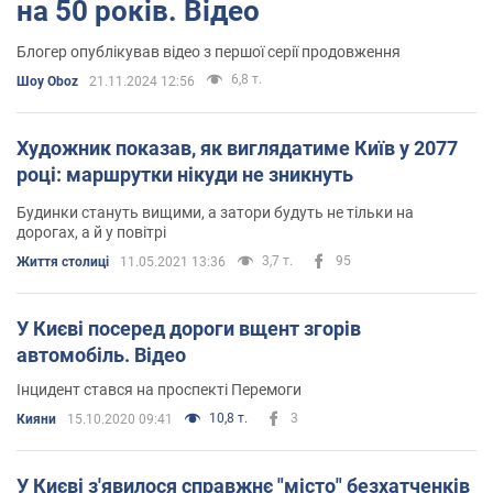
на 50 років. Відео
Блогер опублікував відео з першої серії продовження
6,8 т.
Шоу Oboz
21.11.2024 12:56
Художник показав, як виглядатиме Київ у 2077
році: маршрутки нікуди не зникнуть
Будинки стануть вищими, а затори будуть не тільки на
дорогах, а й у повітрі
3,7 т.
95
Життя столиці
11.05.2021 13:36
У Києві посеред дороги вщент згорів
автомобіль. Відео
Інцидент стався на проспекті Перемоги
10,8 т.
3
Кияни
15.10.2020 09:41
У Києві з'явилося справжнє "місто" безхатченків