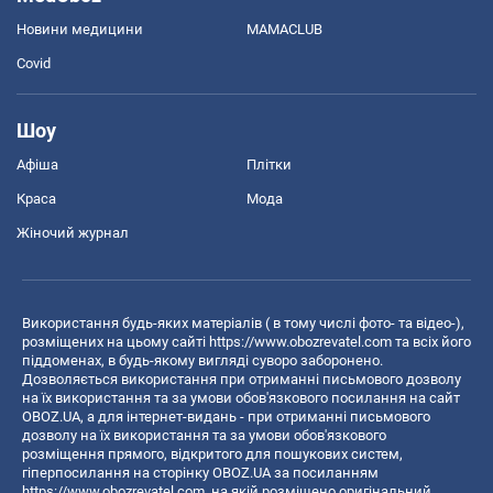
Новини медицини
MAMACLUB
Covid
Шоу
Афіша
Плітки
Краса
Мода
Жіночий журнал
Використання будь-яких матеріалів ( в тому числі фото- та відео-),
розміщених на цьому сайті
https://www.obozrevatel.com
та всіх його
піддоменах, в будь-якому вигляді суворо заборонено.
Дозволяється використання при отриманні письмового дозволу
на їх використання та за умови обов'язкового посилання на сайт
OBOZ.UA, а для інтернет-видань - при отриманні письмового
дозволу на їх використання та за умови обов'язкового
розміщення прямого, відкритого для пошукових систем,
гіперпосилання на сторінку OBOZ.UA за посиланням
https://www.obozrevatel.com
, на якій розміщено оригінальний