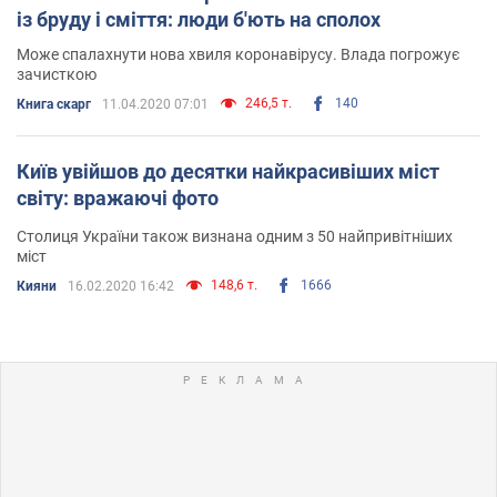
із бруду і сміття: люди б'ють на сполох
Може спалахнути нова хвиля коронавірусу. Влада погрожує
зачисткою
246,5 т.
140
Книга скарг
11.04.2020 07:01
Київ увійшов до десятки найкрасивіших міст
світу: вражаючі фото
Столиця України також визнана одним з 50 найпривітніших
міст
148,6 т.
1666
Кияни
16.02.2020 16:42