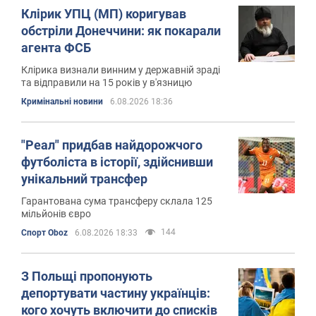
Клірик УПЦ (МП) коригував
обстріли Донеччини: як покарали
агента ФСБ
Клірика визнали винним у державній зраді
та відправили на 15 років у в'язницю
Кримінальні новини
6.08.2026 18:36
"Реал" придбав найдорожчого
футболіста в історії, здійснивши
унікальний трансфер
Гарантована сума трансферу склала 125
мільйонів євро
144
Спорт Oboz
6.08.2026 18:33
З Польщі пропонують
депортувати частину українців:
кого хочуть включити до списків