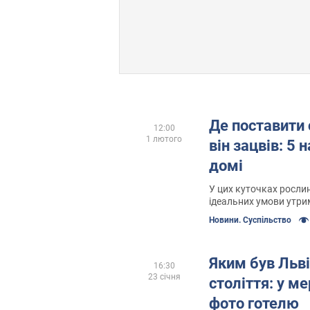
Де поставити
12:00
1 лютого
він зацвів: 5
домі
У цих куточках росли
ідеальних умови утр
Новини. Суспільство
Яким був Льві
16:30
23 січня
століття: у м
фото готелю