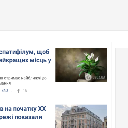
 спатифілум, щоб
 найкращих місць у
на отримає найближчі до
имання
43,3 т.
18
в на початку ХХ
ережі показали