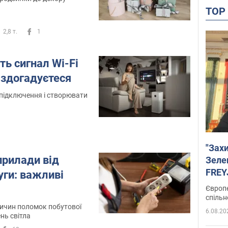
TO
2,8 т.
1
ть сигнал Wi-Fi
е здогадуєтеся
підключення і створювати
"Зах
прилади від
Зеле
FREYJ
уги: важливі
підтр
Європе
спільн
ричин поломок побутової
6.08.20
ень світла