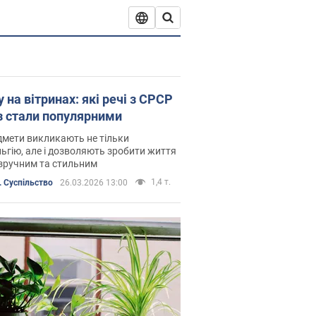
 на вітринах: які речі з СРСР
з стали популярними
дмети викликають не тільки
ьгію, але і дозволяють зробити життя
зручним та стильним
1,4 т.
 Суспільство
26.03.2026 13:00