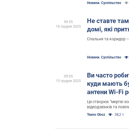
Новини. Суспільство
Не ставте там
09:55
16 грудня 2025
домі, які при
Спальня та коридор –
Новини. Суспільство
Ви часто роби
09:05
15 грудня 2025
куди мають б
антени Wi-Fi 
Це створює "мертві зон
відеодзвінків та пов
контенту
Техно Oboz
38,2 т.