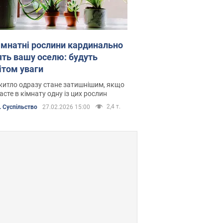
кімнатні рослини кардинально
ять вашу оселю: будуть
ітом уваги
житло одразу стане затишнішим, якщо
асте в кімнату одну із цих рослин
2,4 т.
 Суспільство
27.02.2026 15:00