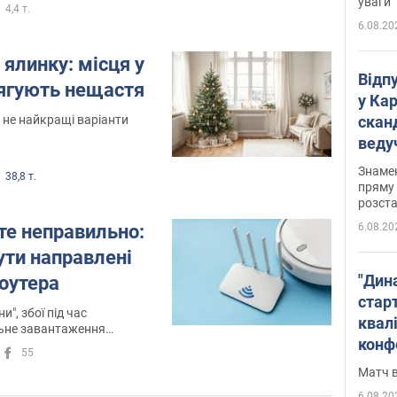
уваги
4,4 т.
6.08.20
 ялинку: місця у
Відп
тягують нещастя
у Ка
 не найкращі варіанти
скан
веду
захе
Знаме
38,8 т.
пряму 
розста
6.08.20
те неправильно:
ути направлені
"Дин
роутера
стар
и", збої під час
квалі
ільне завантаження
конф
55
Матч в
6.08.20