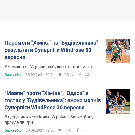
Перемоги "Хіміка" та "Будівельника":
результати Суперліги Windrose 30
вересня
У чемпіонаті України відбулися чергові матчі
4,3 т.
32
Баскетбол
30.09.2021 20:24
"Мавпи" проти "Хіміка", "Одеса" в
гостях у "Будівельника": анонс матчів
Суперліги WindRose 30 вересня
В цей день у чемпіонаті України з баскетболу
пройде дві гри
522
2
Баскетбол
30.09.2021 12:58