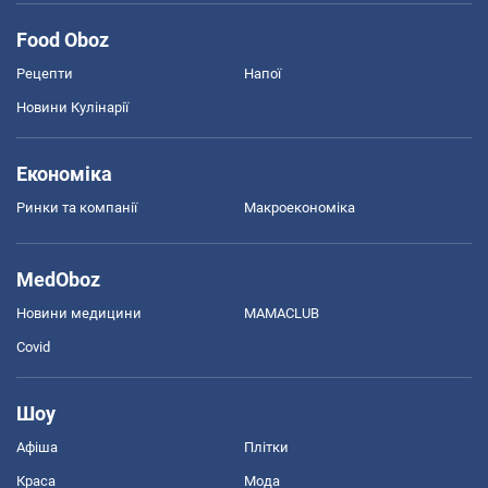
Food Oboz
Рецепти
Напої
Новини Кулінарії
Економіка
Ринки та компанії
Макроекономіка
MedOboz
Новини медицини
MAMACLUB
Covid
Шоу
Афіша
Плітки
Краса
Мода