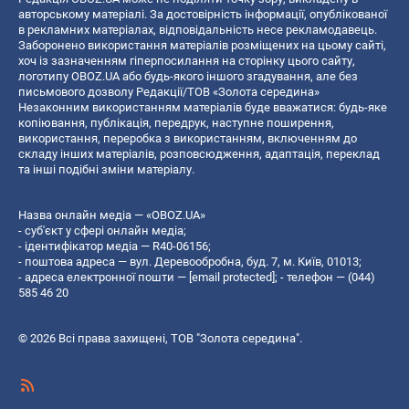
авторському матеріалі. За достовірність інформації, опублікованої
в рекламних матеріалах, відповідальність несе рекламодавець.
Заборонено використання матеріалів розміщених на цьому сайті,
хоч із зазначенням гіперпосилання на сторінку цього сайту,
логотипу OBOZ.UA або будь-якого іншого згадування, але без
письмового дозволу Редакції/ТОВ «Золота середина»
Незаконним використанням матеріалів буде вважатися: будь-яке
копiювання, публiкацiя, передрук, наступне поширення,
використання, переробка з використанням, включенням до
складу інших матеріалів, розповсюдження, адаптація, переклад
та інші подібні зміни матеріалу.
Назва онлайн медіа — «OBOZ.UA»
- суб'єкт у сфері онлайн медіа;
- ідентифікатор медіа — R40-06156;
- поштова адреса — вул. Деревообробна, буд. 7, м. Київ, 01013;
- адреса електронної пошти —
[email protected]
; - телефон — (044)
585 46 20
© 2026 Всі права захищені, ТОВ "Золота середина".