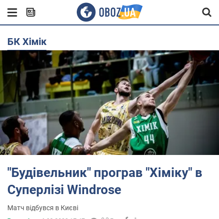
БК Хімік
"Будівельник" програв "Хіміку" в
Суперлізі Windrose
Матч відбувся в Києві