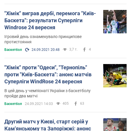
"Хімік" виграв дербі, перемога "Київ-
Баскета": результати Суперліги
Windrose 24 вересня
Ігровий день ознаменувало принципове
протистояння
3,7 т.
4
Баскетбол
24.09.2021 20:48
"Хімік" проти "Одеси", "Тернопіль"
проти "Київ-Баскета": анонс матчів
Суперліги WindRose 24 вересня
В цей день у чемпіонаті України з баскетболу
пройде два матчі
405
63
Баскетбол
24.09.2021 14:03
Другий матч у Києві, старт серій у
Кам'янському та Запоріжжі: анонс