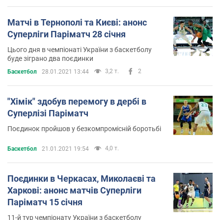
Матчі в Тернополі та Києві: анонс
Суперліги Паріматч 28 січня
Цього дня в чемпіонаті України з баскетболу
буде зіграно два поєдинки
3,2 т.
2
Баскетбол
28.01.2021 13:44
"Хімік" здобув перемогу в дербі в
Суперлізі Паріматч
Поєдинок пройшов у безкомпромісній боротьбі
4,0 т.
Баскетбол
21.01.2021 19:54
Поєдинки в Черкасах, Миколаєві та
Харкові: анонс матчів Суперліги
Паріматч 15 січня
11-й тур чемпіонату України з баскетболу