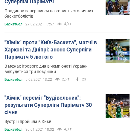
Суперлізі Паріматч
Поєдинок завершився на користь столичних
баскетболістів
4,0 т.
Баскетбол
27.02.2021 17:57
"Хімік" проти "Київ-Баскета", матчі в
Харкові та Дніпрі: анонс Суперліги
Паріматч 5 лютого
В межах ігрового дня в чемпіонаті України
відбудеться три поєдинки
2,6 т.
23
Баскетбол
5.02.2021 13:22
"Хімік" переміг "Будівельник":
результати Суперліги Паріматч 30
січня
Зустріч пройшла в Києві
4,0 т.
Баскетбол
30.01.2021 18:32