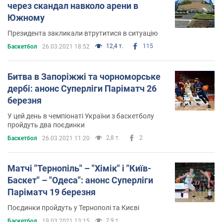
через скандал навколо арени в
Южному
Президента закликали втрутитися в ситуацію
12,4 т.
115
Баскетбол
26.03.2021 18:52
Битва в Запоріжжі та чорноморське
дербі: анонс Суперліги Паріматч 26
березня
У цей день в чемпіонаті України з баскетболу
пройдуть два поєдинки
2,8 т.
2
Баскетбол
26.03.2021 11:20
Матчі "Тернопіль" – "Хімік" і "Київ-
Баскет" – "Одеса": анонс Суперліги
Паріматч 19 березня
Поєдинки пройдуть у Тернополі та Києві
2,9 т.
Баскетбол
19.03.2021 13:15