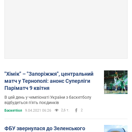
"Хімік" – "Запоріжжя", центральний
матч у Тернополі: анонс Суперліги
Паріматч 9 квітня
В цей день у чемпіонаті України з баскетболу
відбудеться п'ять поєдинків
2,6 т.
2
Баскетбол
9.04.2021 06:26
ФБУ звернулася до Зеленського