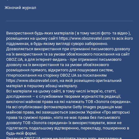
Жіночий журнал
Використання будь-яких матеріалів ( в тому числі фото- та відео-),
розміщених на цьому сайті
https://www.obozrevatel.com
та всіх його
піддоменах, в будь-якому вигляді суворо заборонено.
Дозволяється використання при отриманні письмового дозволу
на їх використання та за умови обов'язкового посилання на сайт
OBOZ.UA, а для інтернет-видань - при отриманні письмового
дозволу на їх використання та за умови обов'язкового
розміщення прямого, відкритого для пошукових систем,
гіперпосилання на сторінку OBOZ.UA за посиланням
https://www.obozrevatel.com
, на якій розміщено оригінальний
матеріал в першому абзаці матеріалу.
Всі матеріали на цьому сайті, в тому числі інтерв’ю, статті,
дослідження – є службовими творами журналістів редакції,
виключні майнові права на які належать ТОВ «Золота середина».
На всі опубліковані фотоматеріали Getty Images редакція має
майнові права, які захищаються законом України «Про авторські
права та суміжні права», ніхто не має права без письмового
дозволу ТОВ «Золота середина» їх використовувати, вони не
підлягають подальшому відтворенню, перекладу, поширенню в
будь-якій формі.
Редакція OBOZ.UA може не поділяти точку зору, викладену в