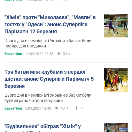
"Хімік" проти "Миколаєва", "Мавпи" в
гостях у "Одеси": анонс Суперліги
Паріматч 12 березня
Цього дня в чемпіонаті України з баскетболу
пройде два поєдинки
3,5 т.
Баскетбол
12.03.2021 12:36
Три битви між клубами з першої
шістки: анонс Суперліги Паріматч 5
березня
Цього дня в чемпіонаті України з баскетболу
буде зіграно чотири поєдинки
5,1 т.
2
Баскетбол
5.03.2021 13:49
"Будівельник" обіграв "Хімік" у