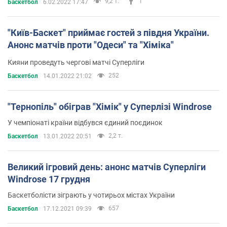
9,2 т.
1
Баскетбол
6.02.2022 17:47
"Київ-Баскет" приймає гостей з півдня України.
Анонс матчів проти "Одеси" та "Хіміка"
Кияни проведуть чергові матчі Суперліги
252
Баскетбол
14.01.2022 21:02
"Тернопіль" обіграв "Хімік" у Суперлізі Windrose
У чемпіонаті країни відбувся єдиний поєдинок
2,2 т.
Баскетбол
13.01.2022 20:51
Великий ігровий день: анонс матчів Суперліги
Windrose 17 грудня
Баскетболісти зіграють у чотирьох містах України
657
Баскетбол
17.12.2021 09:39