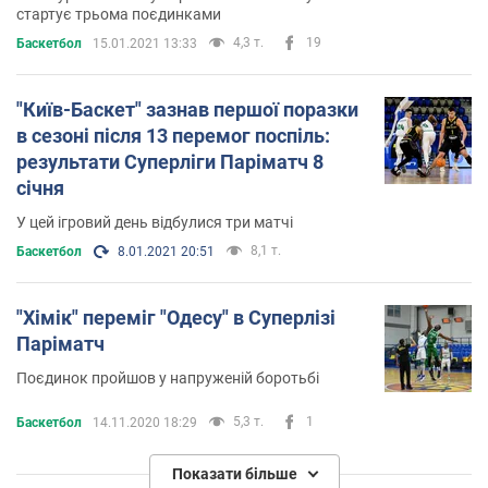
стартує трьома поєдинками
4,3 т.
19
Баскетбол
15.01.2021 13:33
"Київ-Баскет" зазнав першої поразки
в сезоні після 13 перемог поспіль:
результати Суперліги Паріматч 8
січня
У цей ігровий день відбулися три матчі
8,1 т.
Баскетбол
8.01.2021 20:51
"Хімік" переміг "Одесу" в Суперлізі
Паріматч
Поєдинок пройшов у напруженій боротьбі
5,3 т.
1
Баскетбол
14.11.2020 18:29
Показати більше