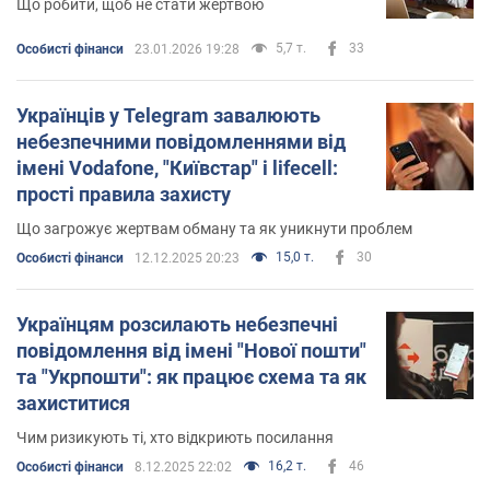
Що робити, щоб не стати жертвою
5,7 т.
33
Особисті фінанси
23.01.2026 19:28
Українців у Telegram завалюють
небезпечними повідомленнями від
імені Vodafone, "Київстар" і lifecell:
прості правила захисту
Що загрожує жертвам обману та як уникнути проблем
15,0 т.
30
Особисті фінанси
12.12.2025 20:23
Українцям розсилають небезпечні
повідомлення від імені "Нової пошти"
та "Укрпошти": як працює схема та як
захиститися
Чим ризикують ті, хто відкриють посилання
16,2 т.
46
Особисті фінанси
8.12.2025 22:02