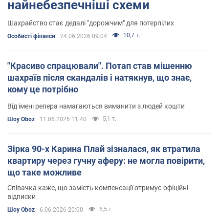
найнебезпечніші схеми
Шахрайство стає дедалі "дорожчим" для потерпілих
10,7 т.
Особисті фінанси
24.06.2026 09:04
"Красиво спрацювали". Потап став мішенню
шахраїв після скандалів і натякнув, що знає,
кому це потрібно
Від імені репера намагаються виманити з людей кошти
5,1 т.
Шоу Oboz
11.06.2026 11:40
Зірка 90-х Карина Плай зізналася, як втратила
квартиру через гучну аферу: не могла повірити,
що таке можливе
Співачка каже, що замість компенсації отримує офіційні
відписки
6,5 т.
Шоу Oboz
6.06.2026 20:00