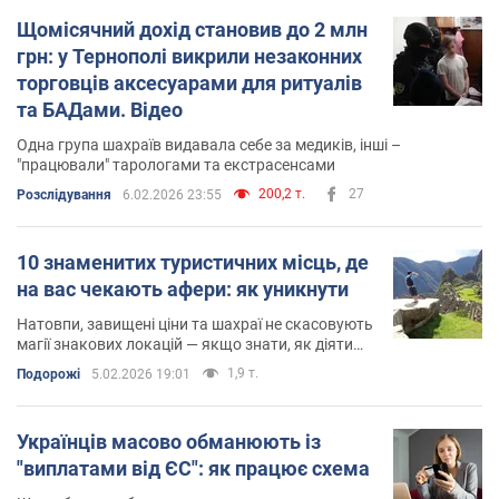
Щомісячний дохід становив до 2 млн
грн: у Тернополі викрили незаконних
торговців аксесуарами для ритуалів
та БАДами. Відео
Одна група шахраїв видавала себе за медиків, інші –
"працювали" тарологами та екстрасенсами
200,2 т.
27
Розслідування
6.02.2026 23:55
10 знаменитих туристичних місць, де
на вас чекають афери: як уникнути
Натовпи, завищені ціни та шахраї не скасовують
магії знакових локацій — якщо знати, як діяти
розумно
1,9 т.
Подорожі
5.02.2026 19:01
Українців масово обманюють із
"виплатами від ЄС": як працює схема