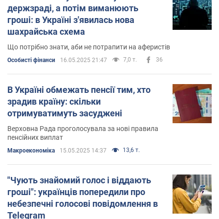
держзраді, а потім виманюють
гроші: в Україні з'явилась нова
шахрайська схема
Що потрібно знати, аби не потрапити на аферистів
7,0 т.
36
Особисті фінанси
16.05.2025 21:47
В Україні обмежать пенсії тим, хто
зрадив країну: скільки
отримуватимуть засуджені
Верховна Рада проголосувала за нові правила
пенсійних виплат
13,6 т.
Mакроекономіка
15.05.2025 14:37
"Чують знайомий голос і віддають
гроші": українців попередили про
небезпечні голосові повідомлення в
Telegram