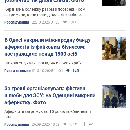
ухилянтах: як діяла схема. Фото
Керівника коледжу разом з посередником
затримали, коли вони ділили між собою
отриманий хабар
3,5 т.
Розслідування
22.10.2025 01:20
В Одесі накрили міжнародну банду
аферистів із фейковим бізнесом:
постраждало понад 1500 осіб
Шахраї ошукали громадян кількох країн
12,8 т.
Ринки та компанії
3.10.2025 11:04
За гроші організовувала фіктивні
шлюби для ЗСУ: на Одещині викрили
аферистку. Фото
Аферистці загрожує до 10 років позбавлення
волі
2,7 т.
42
Розслідування
26.09.2025 18:09