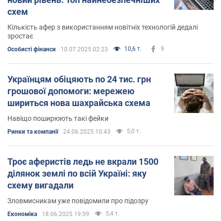
схем
Кількість афер з використанням новітніх технологій дедалі
зростає
10,6 т.
9
Особисті фінанси
10.07.2025 02:23
Українцям обіцяють по 24 тис. грн
грошової допомоги: мережею
шириться нова шахрайська схема
Навіщо поширюють такі фейки
5,0 т.
Ринки та компанії
24.06.2025 10:43
Троє аферистів ледь не вкрали 1500
ділянок землі по всій Україні: яку
схему вигадали
Зловмисникам уже повідомили про підозру
5,4 т.
Економіка
18.06.2025 19:59