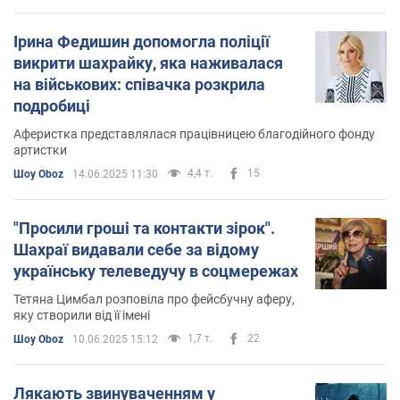
Ірина Федишин допомогла поліції
викрити шахрайку, яка наживалася
на військових: співачка розкрила
подробиці
Аферистка представлялася працівницею благодійного фонду
артистки
4,4 т.
15
Шоу Oboz
14.06.2025 11:30
"Просили гроші та контакти зірок".
Шахраї видавали себе за відому
українську телеведучу в соцмережах
Тетяна Цимбал розповіла про фейсбучну аферу,
яку створили від її імені
1,7 т.
22
Шоу Oboz
10.06.2025 15:12
Лякають звинуваченням у