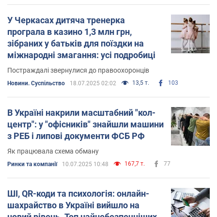
У Черкасах дитяча тренерка
програла в казино 1,3 млн грн,
зібраних у батьків для поїздки на
міжнародні змагання: усі подробиці
Постраждалі звернулися до правоохоронців
13,5 т.
103
Новини. Суспільство
18.07.2025 02:02
В Україні накрили масштабний "кол-
центр": у "офісників" знайшли машини
з РЕБ і липові документи ФСБ РФ
Як працювала схема обману
167,7 т.
77
Ринки та компанії
10.07.2025 10:48
ШІ, QR-коди та психологія: онлайн-
шахрайство в Україні вийшло на
новий рівень. Топ найнебезпечніших