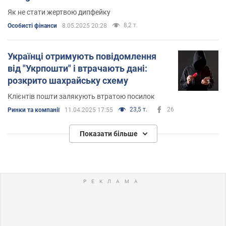
Як не стати жертвою дипфейку
8,2 т.
Особисті фінанси
8.05.2025 20:28
Українці отримують повідомлення
від "Укрпошти" і втрачають дані:
розкрито шахрайську схему
Клієнтів пошти залякують втратою посилок
23,5 т.
26
Ринки та компанії
11.04.2025 17:55
Показати більше