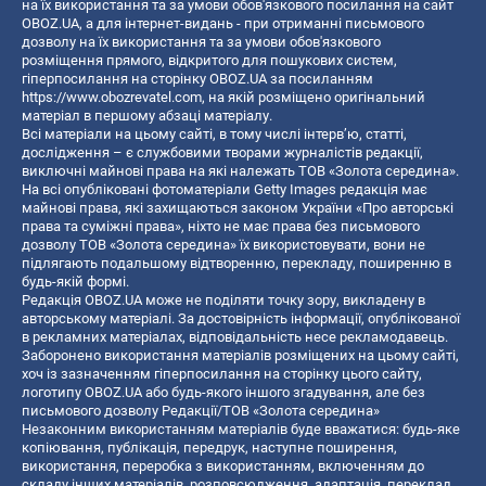
на їх використання та за умови обов'язкового посилання на сайт
OBOZ.UA, а для інтернет-видань - при отриманні письмового
дозволу на їх використання та за умови обов'язкового
розміщення прямого, відкритого для пошукових систем,
гіперпосилання на сторінку OBOZ.UA за посиланням
https://www.obozrevatel.com
, на якій розміщено оригінальний
матеріал в першому абзаці матеріалу.
Всі матеріали на цьому сайті, в тому числі інтерв’ю, статті,
дослідження – є службовими творами журналістів редакції,
виключні майнові права на які належать ТОВ «Золота середина».
На всі опубліковані фотоматеріали Getty Images редакція має
майнові права, які захищаються законом України «Про авторські
права та суміжні права», ніхто не має права без письмового
дозволу ТОВ «Золота середина» їх використовувати, вони не
підлягають подальшому відтворенню, перекладу, поширенню в
будь-якій формі.
Редакція OBOZ.UA може не поділяти точку зору, викладену в
авторському матеріалі. За достовірність інформації, опублікованої
в рекламних матеріалах, відповідальність несе рекламодавець.
Заборонено використання матеріалів розміщених на цьому сайті,
хоч із зазначенням гіперпосилання на сторінку цього сайту,
логотипу OBOZ.UA або будь-якого іншого згадування, але без
письмового дозволу Редакції/ТОВ «Золота середина»
Незаконним використанням матеріалів буде вважатися: будь-яке
копiювання, публiкацiя, передрук, наступне поширення,
використання, переробка з використанням, включенням до
складу інших матеріалів, розповсюдження, адаптація, переклад