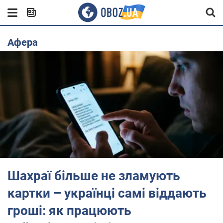
афера
Шахраї більше не зламують
картки – українці самі віддають
гроші: як працюють