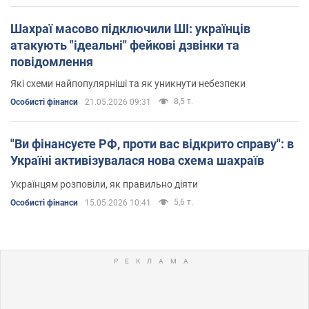
Шахраї масово підключили ШІ: українців
атакують "ідеальні" фейкові дзвінки та
повідомлення
Які схеми найпопулярніші та як уникнути небезпеки
8,5 т.
Особисті фінанси
21.05.2026 09:31
"Ви фінансуєте РФ, проти вас відкрито справу": в
Україні активізувалася нова схема шахраїв
Українцям розповіли, як правильно діяти
5,6 т.
Особисті фінанси
15.05.2026 10:41