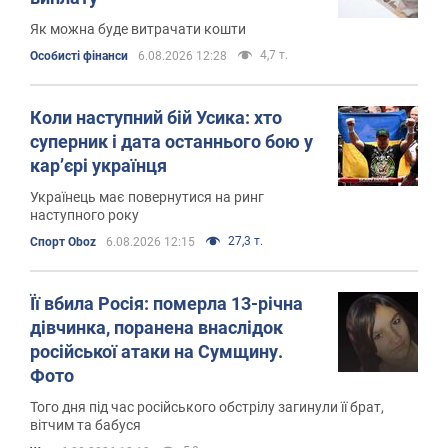
Як можна буде витрачати кошти
4,7 т.
Особисті фінанси
6.08.2026 12:28
Коли наступний бій Усика: хто
суперник і дата останнього бою у
кар’єрі українця
Українець має повернутися на ринг
наступного року
27,3 т.
Спорт Oboz
6.08.2026 12:15
Її вбила Росія: померла 13-річна
дівчинка, поранена внаслідок
російської атаки на Сумщину.
Фото
Того дня під час російського обстрілу загинули її брат,
вітчим та бабуся