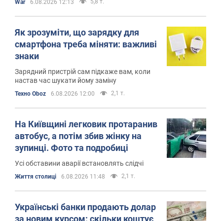
5,8 т.
War
6.08.2026 12:13
Як зрозуміти, що зарядку для
смартфона треба міняти: важливі
знаки
Зарядний пристрій сам підкаже вам, коли
настав час шукати йому заміну
2,1 т.
Техно Oboz
6.08.2026 12:00
На Київщині легковик протаранив
автобус, а потім збив жінку на
зупинці. Фото та подробиці
Усі обставини аварії встановлять слідчі
2,1 т.
Життя столиці
6.08.2026 11:48
Українські банки продають долар
за новим курсом: скільки коштує