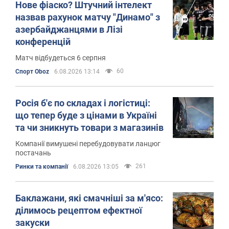
Нове фіаско? Штучний інтелект
назвав рахунок матчу "Динамо" з
азербайджанцями в Лізі
конференцій
Матч відбудеться 6 серпня
60
Спорт Oboz
6.08.2026 13:14
Росія б'є по складах і логістиці:
що тепер буде з цінами в Україні
та чи зникнуть товари з магазинів
Компанії вимушені перебудовувати ланцюг
постачань
261
Ринки та компанії
6.08.2026 13:05
Баклажани, які смачніші за м'ясо:
ділимось рецептом ефектної
закуски