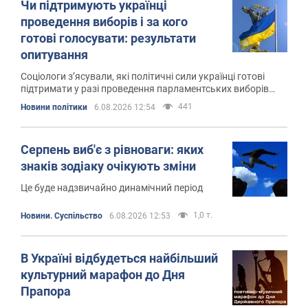
Чи підтримують українці
проведення виборів і за кого
готові голосувати: результати
опитування
Соціологи з’ясували, які політичні сили українці готові
підтримати у разі проведення парламентських виборів
найближчим часом
441
Новини політики
6.08.2026 12:54
Серпень виб'є з рівноваги: яких
знаків зодіаку очікують зміни
Це буде надзвичайно динамічний період
1,0 т.
Новини. Суспільство
6.08.2026 12:53
В Україні відбудеться найбільший
культурний марафон до Дня
Прапора