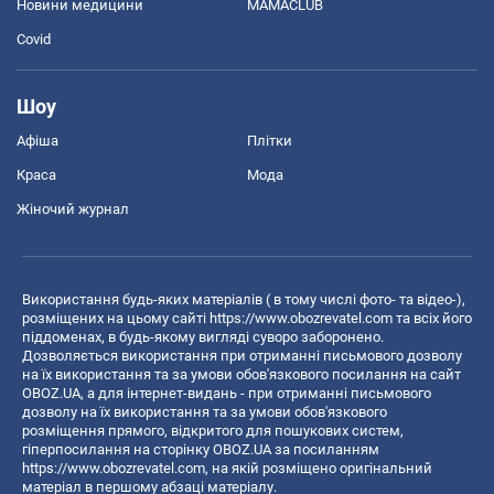
Новини медицини
MAMACLUB
Covid
Шоу
Афіша
Плітки
Краса
Мода
Жіночий журнал
Використання будь-яких матеріалів ( в тому числі фото- та відео-),
розміщених на цьому сайті
https://www.obozrevatel.com
та всіх його
піддоменах, в будь-якому вигляді суворо заборонено.
Дозволяється використання при отриманні письмового дозволу
на їх використання та за умови обов'язкового посилання на сайт
OBOZ.UA, а для інтернет-видань - при отриманні письмового
дозволу на їх використання та за умови обов'язкового
розміщення прямого, відкритого для пошукових систем,
гіперпосилання на сторінку OBOZ.UA за посиланням
https://www.obozrevatel.com
, на якій розміщено оригінальний
матеріал в першому абзаці матеріалу.