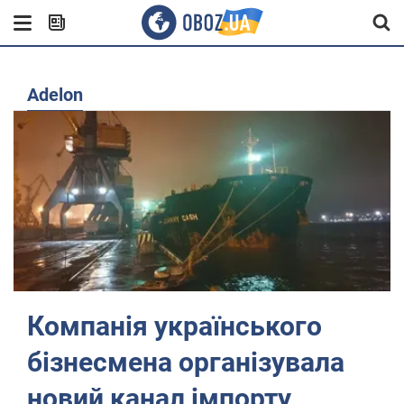
Adelon
Компанія українського
бізнесмена організувала
новий канал імпорту