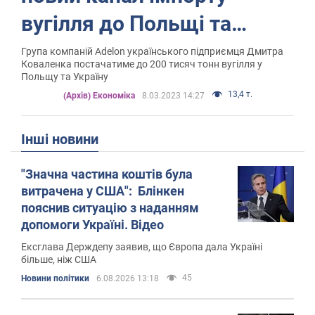
вугілля до Польщі та
України
Група компаній Adelon українського підприємця Дмитра
Коваленка постачатиме до 200 тисяч тонн вугілля у
Польщу та Україну
13,4 т.
(Архів) Економіка
8.03.2023 14:27
Інші новини
"Значна частина коштів була
витрачена у США": Блінкен
пояснив ситуацію з наданням
допомоги Україні. Відео
Ексглава Держдепу заявив, що Європа дала Україні
більше, ніж США
45
Новини політики
6.08.2026 13:18