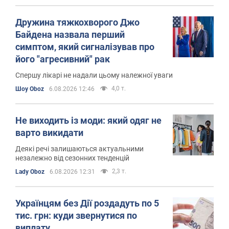
Дружина тяжкохворого Джо
Байдена назвала перший
симптом, який сигналізував про
його "агресивний" рак
Спершу лікарі не надали цьому належної уваги
4,0 т.
Шоу Oboz
6.08.2026 12:46
Не виходить із моди: який одяг не
варто викидати
Деякі речі залишаються актуальними
незалежно від сезонних тенденцій
2,3 т.
Lady Oboz
6.08.2026 12:31
Українцям без Дії роздадуть по 5
тис. грн: куди звернутися по
виплату