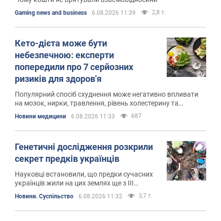
2,8 т.
Gaming news and business
6.08.2026 11:39
Кето-дієта може бути
небезпечною: експерти
попередили про 7 серйозних
ризиків для здоров'я
Популярний спосіб схуднення може негативно впливати
на мозок, нирки, травлення, рівень холестерину та
загальне самопочуття
687
Новини медицини
6.08.2026 11:33
Генетичні дослідження розкрили
секрет предків українців
Науковці встановили, що предки сучасних
українців жили на цих землях ще з ІІІ
тисячоліття до нашої ери
3,7 т.
Новини. Суспільство
6.08.2026 11:32