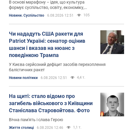
В основі марафону – ідея, що культура
формує суспільство, освіту, економіку,
підприємництво, історичну пам'ять і
105
Новини. Суспільство
6.08.2026 12:51
національну ідентичність
Чи нададуть США ракети для
Patriot Україні: сенатор оцінив
шанси і вказав на нюанс з
поведінкою Трампа
У Києва серйозний дефіцит засобів перехоплення
балістичних ракет
4,4 т.
Новини політики
6.08.2026 12:51
На щиті: стало відомо про
загибель військового з Київщини
Станіслава Старовойтова. Фото
Вічна пам'ять і слава Герою
1,1 т.
Життя столиці
6.08.2026 12:46