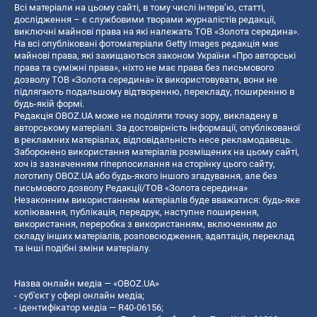
Всі матеріали на цьому сайті, в тому числі інтерв’ю, статті,
дослідження – є службовими творами журналістів редакції,
виключні майнові права на які належать ТОВ «Золота середина».
На всі опубліковані фотоматеріали Getty Images редакція має
майнові права, які захищаються законом України «Про авторські
права та суміжні права», ніхто не має права без письмового
дозволу ТОВ «Золота середина» їх використовувати, вони не
підлягають подальшому відтворенню, перекладу, поширенню в
будь-якій формі.
Редакція OBOZ.UA може не поділяти точку зору, викладену в
авторському матеріалі. За достовірність інформації, опублікованої
в рекламних матеріалах, відповідальність несе рекламодавець.
Заборонено використання матеріалів розміщених на цьому сайті,
хоч із зазначенням гіперпосилання на сторінку цього сайту,
логотипу OBOZ.UA або будь-якого іншого згадування, але без
письмового дозволу Редакції/ТОВ «Золота середина»
Незаконним використанням матеріалів буде вважатися: будь-яке
копiювання, публiкацiя, передрук, наступне поширення,
використання, переробка з використанням, включенням до
складу інших матеріалів, розповсюдження, адаптація, переклад
та інші подібні зміни матеріалу.
Назва онлайн медіа — «OBOZ.UA»
- суб'єкт у сфері онлайн медіа;
- ідентифікатор медіа — R40-06156;