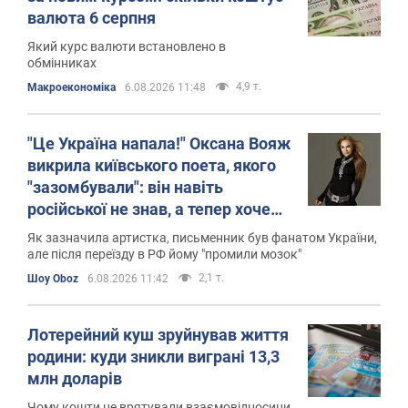
валюта 6 серпня
Який курс валюти встановлено в
обмінниках
4,9 т.
Mакроекономіка
6.08.2026 11:48
"Це Україна напала!" Оксана Вояж
викрила київського поета, якого
"зазомбували": він навіть
російської не знав, а тепер хоче
геноциду українців
Як зазначила артистка, письменник був фанатом України,
але після переїзду в РФ йому "промили мозок"
2,1 т.
Шоу Oboz
6.08.2026 11:42
Лотерейний куш зруйнував життя
родини: куди зникли виграні 13,3
млн доларів
Чому кошти не врятували взаємовідносини