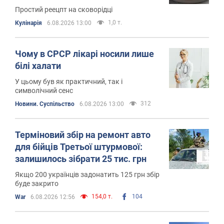
Простий реецпт на сковорідці
1,0 т.
Кулінарія
6.08.2026 13:00
Чому в СРСР лікарі носили лише
білі халати
У цьому був як практичний, так і
символічний сенс
312
Новини. Суспільство
6.08.2026 13:00
Терміновий збір на ремонт авто
для бійців Третьої штурмової:
залишилось зібрати 25 тис. грн
Якщо 200 українців задонатить 125 грн збір
буде закрито
154,0 т.
104
War
6.08.2026 12:56