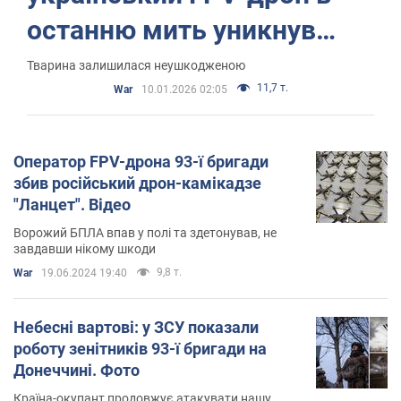
останню мить уникнув
зіткнення з козулею, яка
Тварина залишилася неушкодженою
11,7 т.
War
10.01.2026 02:05
несподівано підстрибнула.
Відео
Оператор FPV-дрона 93-ї бригади
збив російський дрон-камікадзе
"Ланцет". Відео
Ворожий БПЛА впав у полі та здетонував, не
завдавши нікому шкоди
9,8 т.
War
19.06.2024 19:40
Небесні вартові: у ЗСУ показали
роботу зенітників 93-ї бригади на
Донеччині. Фото
Країна-окупант продовжує атакувати нашу