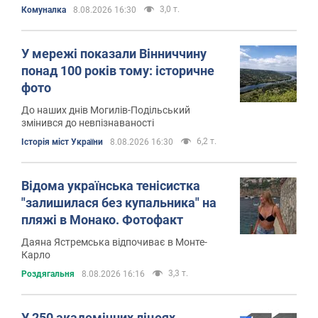
3,0 т.
Комуналка
8.08.2026 16:30
У мережі показали Вінниччину
понад 100 років тому: історичне
фото
До наших днів Могилів-Подільський
змінився до невпізнаваності
6,2 т.
Історія міст України
8.08.2026 16:30
Відома українська тенісистка
"залишилася без купальника" на
пляжі в Монако. Фотофакт
Даяна Ястремська відпочиває в Монте-
Карло
3,3 т.
Роздягальня
8.08.2026 16:16
У 250 академічних ліцеях