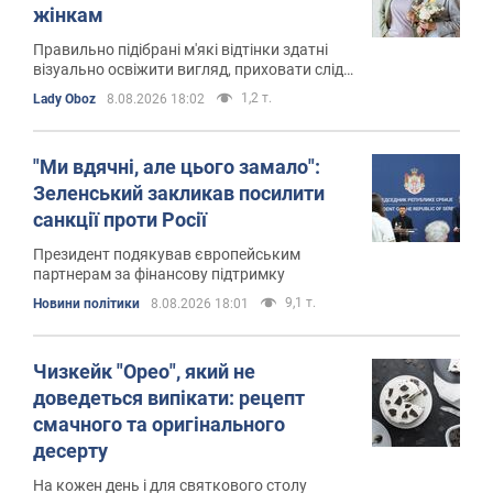
жінкам
Правильно підібрані м'які відтінки здатні
візуально освіжити вигляд, приховати сліди
втоми
1,2 т.
Lady Oboz
8.08.2026 18:02
"Ми вдячні, але цього замало":
Зеленський закликав посилити
санкції проти Росії
Президент подякував європейським
партнерам за фінансову підтримку
9,1 т.
Новини політики
8.08.2026 18:01
Чизкейк "Орео", який не
доведеться випікати: рецепт
смачного та оригінального
десерту
На кожен день і для святкового столу