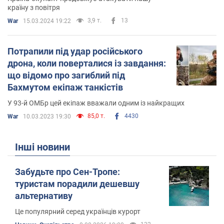
країну з повітря
3,9 т.
13
War
15.03.2024 19:22
Потрапили під удар російського
дрона, коли поверталися із завдання:
що відомо про загиблий під
Бахмутом екіпаж танкістів
У 93-й ОМБр цей екіпаж вважали одним із найкращих
85,0 т.
4430
War
10.03.2023 19:30
Інші новини
Забудьте про Сен-Тропе:
туристам порадили дешевшу
альтернативу
Це популярний серед українців курорт