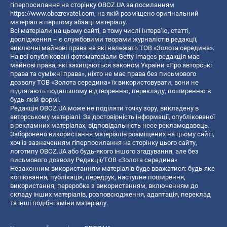
гіперпосилання на сторінку OBOZ.UA за посиланням
https://www.obozrevatel.com
, на якій розміщено оригінальний
матеріал в першому абзаці матеріалу.
Всі матеріали на цьому сайті, в тому числі інтерв’ю, статті,
дослідження – є службовими творами журналістів редакції,
виключні майнові права на які належать ТОВ «Золота середина».
На всі опубліковані фотоматеріали Getty Images редакція має
майнові права, які захищаються законом України «Про авторські
права та суміжні права», ніхто не має права без письмового
дозволу ТОВ «Золота середина» їх використовувати, вони не
підлягають подальшому відтворенню, перекладу, поширенню в
будь-якій формі.
Редакція OBOZ.UA може не поділяти точку зору, викладену в
авторському матеріалі. За достовірність інформації, опублікованої
в рекламних матеріалах, відповідальність несе рекламодавець.
Заборонено використання матеріалів розміщених на цьому сайті,
хоч із зазначенням гіперпосилання на сторінку цього сайту,
логотипу OBOZ.UA або будь-якого іншого згадування, але без
письмового дозволу Редакції/ТОВ «Золота середина»
Незаконним використанням матеріалів буде вважатися: будь-яке
копiювання, публiкацiя, передрук, наступне поширення,
використання, переробка з використанням, включенням до
складу інших матеріалів, розповсюдження, адаптація, переклад
та інші подібні зміни матеріалу.