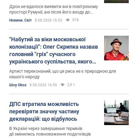
Дрон не вдалося виявити ані в повітряному
просторі Румунії, ані після його входу до
Болгарії
978
Новини. Світ
8.08.2026 16:53
"Набутий за віки московської
колонізації": Олег Скрипка назвав
головний "гріх" сучасного
українського суспільства, якого
необхідно позбутися
Артист переконаний, що ця риса не є природною для
нашого народу
2,8 т.
Шоу Oboz
8.08.2026 16:50
ДПС втратила можливість
перевіряти значну частину
декларацій: що відбулось
В Україні через завершення термінів
дії змінились повноваження податківців