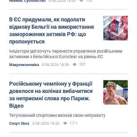
132
Новини. Суспільство
8.08.2026 19:00
В ЄС придумали, як подолати
відмову Бельгії на використання
заморожених активів РФ: що
пропонується
Ініціатори ідеї хочуть перенести управління російськими
активами з бельгійської Euroclear на рівень ЄС
207
Mакроекономіка
8.08.2026 18:59
Російському чемпіону у Франції
довелося на колінах вибачитися
за неприємні слова про Париж.
Відео
Титулований спортсмен визнав свою неправоту
1,7 т.
Спорт Oboz
8.08.2026 18:32