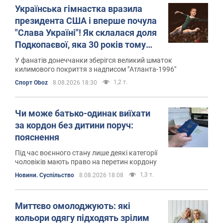
Українська гімнастка вразила
президента США і вперше почула
"Слава Україні"! Як склалася доля
Подкопаєвої, яка 30 років тому
виграла "золото" Олімпіади
У фанатів донеччанки зберігся великий шматок
килимового покриття з надписом "Атланта-1996"
1,2 т.
Спорт Oboz
8.08.2026 18:30
Чи може батько-одинак виїхати
за кордон без дитини поруч:
пояснення
Під час воєнного стану лише деякі категорії
чоловіків мають право на перетин кордону
1,3 т.
Новини. Суспільство
8.08.2026 18:08
Миттєво омолоджують: які
кольори одягу підходять зрілим