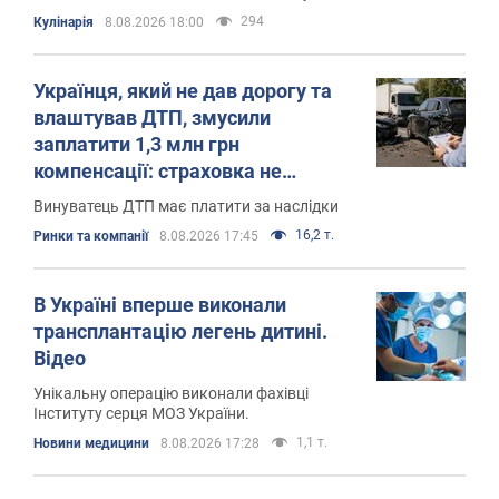
294
Кулінарія
8.08.2026 18:00
Українця, який не дав дорогу та
влаштував ДТП, змусили
заплатити 1,3 млн грн
компенсації: страховка не
допомогла
Винуватець ДТП має платити за наслідки
16,2 т.
Ринки та компанії
8.08.2026 17:45
В Україні вперше виконали
трансплантацію легень дитині.
Відео
Унікальну операцію виконали фахівці
Інституту серця МОЗ України.
1,1 т.
Новини медицини
8.08.2026 17:28