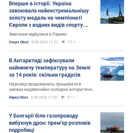
Вперше в історії. Україна
завоювала найекстремальнішу
золоту медаль на чемпіонаті
Європи з водних видів спорту.
Відео
Змагання відбулися в Парижі
1,3 т.
Спорт Oboz
8.08.2026 17:23
В Антарктиді зафіксували
найнижчу температуру на Землі
за 14 років: скільки градусів
Науковці продовжують працювати в
умовах надзвичайно холодної антарктичної
зими
4,1 т.
Наука Обоз
8.08.2026 17:00
У Болгарії біля газопроводу
вибухнув дрон: прем'єр розповів
подробиці