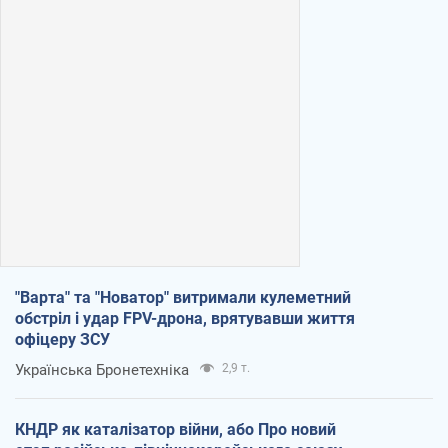
"Варта" та "Новатор" витримали кулеметний
обстріл і удар FPV-дрона, врятувавши життя
офіцеру ЗСУ
Українська Бронетехніка
2,9 т.
КНДР як каталізатор війни, або Про новий