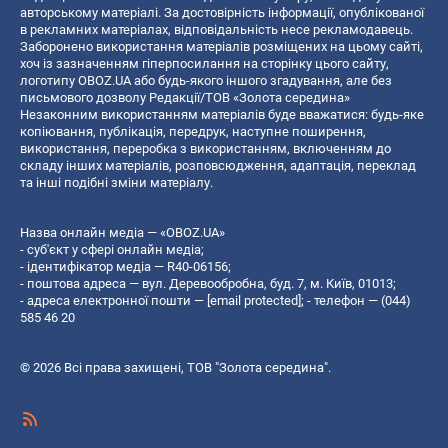
авторському матеріалі. За достовірність інформації, опублікованої
в рекламних матеріалах, відповідальність несе рекламодавець.
Заборонено використання матеріалів розміщених на цьому сайті,
хоч із зазначенням гіперпосилання на сторінку цього сайту,
логотипу OBOZ.UA або будь-якого іншого згадування, але без
письмового дозволу Редакції/ТОВ «Золота середина»
Незаконним використанням матеріалів буде вважатися: будь-яке
копiювання, публiкацiя, передрук, наступне поширення,
використання, переробка з використанням, включенням до
складу інших матеріалів, розповсюдження, адаптація, переклад
та інші подібні зміни матеріалу.
Назва онлайн медіа — «OBOZ.UA»
- суб'єкт у сфері онлайн медіа;
- ідентифікатор медіа — R40-06156;
- поштова адреса — вул. Деревообробна, буд. 7, м. Київ, 01013;
- адреса електронної пошти —
[email protected]
; - телефон — (044)
585 46 20
© 2026 Всі права захищені, ТОВ "Золота середина".