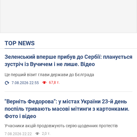
TOP NEWS
Зеленський вперше прибув до Сербії: планується
зустріч із Вучичем і не лише. Відео
Це перший візит глави держави до Бєлграда
67,8 т.
7.08.2026 22:55
"Верніть Федорова": у містах України 23-й день
поспіль тривають масові мітинги з картонками.
Фото і відео
Учасники акцій продовжують серію щоденних протестів
2,0 т.
7.08.2026 22:22