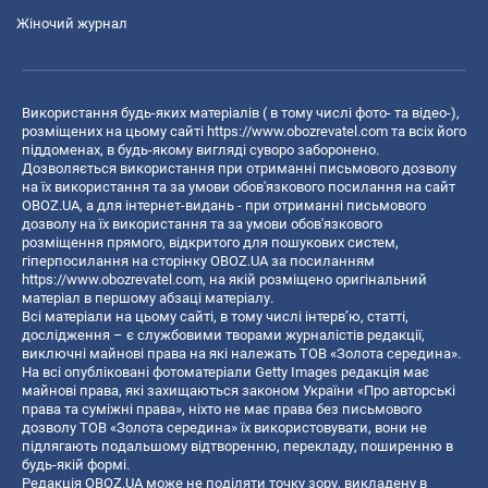
Жіночий журнал
Використання будь-яких матеріалів ( в тому числі фото- та відео-),
розміщених на цьому сайті
https://www.obozrevatel.com
та всіх його
піддоменах, в будь-якому вигляді суворо заборонено.
Дозволяється використання при отриманні письмового дозволу
на їх використання та за умови обов'язкового посилання на сайт
OBOZ.UA, а для інтернет-видань - при отриманні письмового
дозволу на їх використання та за умови обов'язкового
розміщення прямого, відкритого для пошукових систем,
гіперпосилання на сторінку OBOZ.UA за посиланням
https://www.obozrevatel.com
, на якій розміщено оригінальний
матеріал в першому абзаці матеріалу.
Всі матеріали на цьому сайті, в тому числі інтерв’ю, статті,
дослідження – є службовими творами журналістів редакції,
виключні майнові права на які належать ТОВ «Золота середина».
На всі опубліковані фотоматеріали Getty Images редакція має
майнові права, які захищаються законом України «Про авторські
права та суміжні права», ніхто не має права без письмового
дозволу ТОВ «Золота середина» їх використовувати, вони не
підлягають подальшому відтворенню, перекладу, поширенню в
будь-якій формі.
Редакція OBOZ.UA може не поділяти точку зору, викладену в