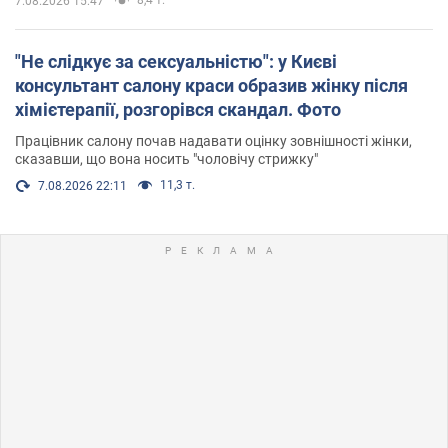
7.08.2026 15:47
"Не слідкує за сексуальністю": у Києві
консультант салону краси образив жінку після
хімієтерапії, розгорівся скандал. Фото
Працівник салону почав надавати оцінку зовнішності жінки,
сказавши, що вона носить "чоловічу стрижку"
11,3 т.
7.08.2026 22:11