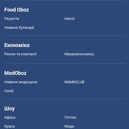
Food Oboz
Рецепти
Напої
Новини Кулінарії
Економіка
Ринки та компанії
Макроекономіка
MedOboz
Новини медицини
MAMACLUB
Covid
Шоу
Афіша
Плітки
Краса
Мода