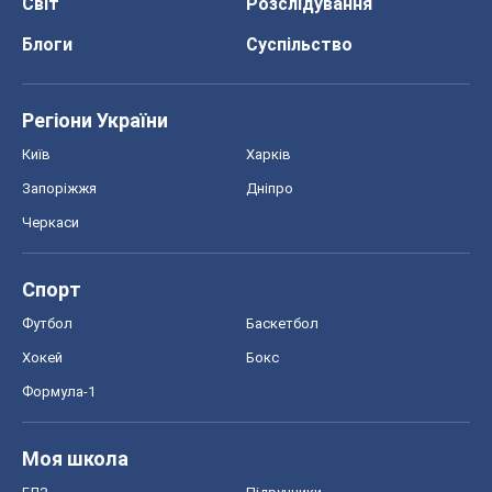
Світ
Розслідування
Блоги
Суспільство
Регіони України
Київ
Харків
Запоріжжя
Дніпро
Черкаси
Спорт
Футбол
Баскетбол
Хокей
Бокс
Формула-1
Моя школа