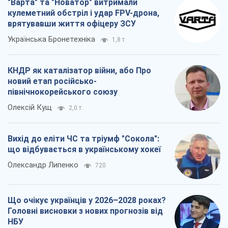
"Варта" та "Новатор" витримали
кулеметний обстріл і удар FPV-дрона,
врятувавши життя офіцеру ЗСУ
Українська Бронетехніка
1,8 т.
КНДР як каталізатор війни, або Про
новий етап російсько-
північнокорейського союзу
Олексій Кущ
2,0 т.
Вихід до еліти ЧС та тріумф "Сокола":
що відбувається в українському хокеї
Олександр Липенко
720
Що очікує українців у 2026–2028 роках?
Головні висновки з нових прогнозів від
НБУ