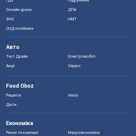
ГДЗ
Підручники
Онлайн уроки
ДПА
ЗНО
НМТ
СНД посібники
Авто
Тест Драйв
Електромобілі
Акції
Сервіс
Food Oboz
Рецепти
Напої
Дієти
Економіка
Ринки та компанії
Макроекономіка