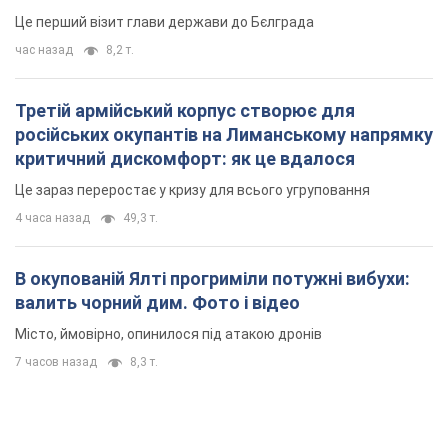
Це перший візит глави держави до Бєлграда
час назад
8,2 т.
Третій армійський корпус створює для
російських окупантів на Лиманському напрямку
критичний дискомфорт: як це вдалося
Це зараз переростає у кризу для всього угруповання
4 часа назад
49,3 т.
В окупованій Ялті прогриміли потужні вибухи:
валить чорний дим. Фото і відео
Місто, ймовірно, опинилося під атакою дронів
7 часов назад
8,3 т.