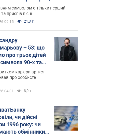
овідають у школі
вним символом є тільки перший
 та приспів пісні
21,3 т.
26 09:15
сандру
марьову – 53: що
мо про трьох дітей
-символа 90-х та
 вигляд вони
витком кар'єри артист
ть
ував про особисте
8,9 т.
26 04:01
иватБанку
віли, чи дійсні
ри 1996 року: чи
мають обмінники