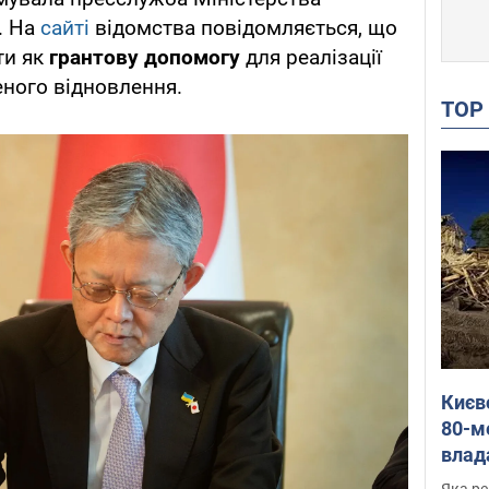
. На
сайті
відомства повідомляється, що
ти як
грантову допомогу
для реалізації
еного відновлення.
TO
Києв
80-м
влад
буді
Яка ре