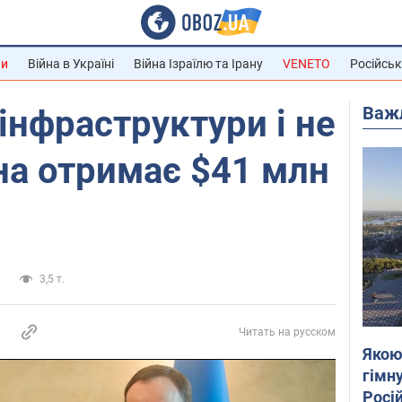
ни
Війна в Україні
Війна Ізраїлю та Ірану
VENETO
Російськ
Важ
інфраструктури і не
їна отримає $41 млн
и
3,5 т.
Читать на русском
Якою
гімну
Росій