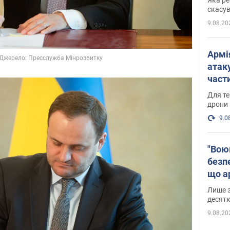
"мос
скасув
9.08.20
Армі
атаку
части
Фото
Для те
дрони
9.0
"Вою
безпе
що ар
в Оде
Лише з
десятк
9.08.20