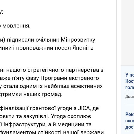
у;
о мовлення.
ми) підписали очільник Мінрозвитку
йний і повноважний посол Японії в
ні нашого стратегічного партнерства з
У п
вже п'яту фазу Програми екстреного
Кос
ку стала одним із найбільш ефективних
гол
ідтримки наших громад.
пас
Дмит
оку
іналізації грантової угоди з JICA, де
Рек
роєкти та закупівлі. Угода охоплює
схо
ї інфраструктури, а й медицини та
дос
 фундаментом стійкості нашої держави.
виб