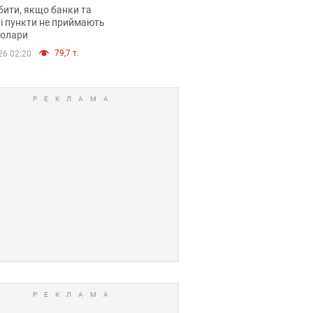
анки такі купюри
ити, якщо банки та
і пункти не приймають
долари
79,7 т.
26 02:20