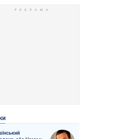
ки
аїнський