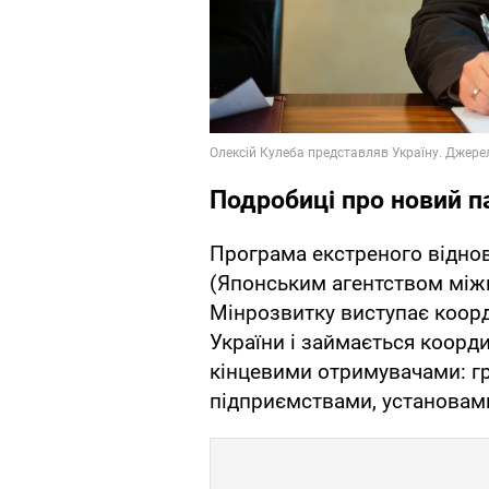
Подробиці про новий п
Програма екстреного відновл
(Японським агентством міжн
Мінрозвитку виступає коорд
України і займається коор
кінцевими отримувачами: 
підприємствами, установам