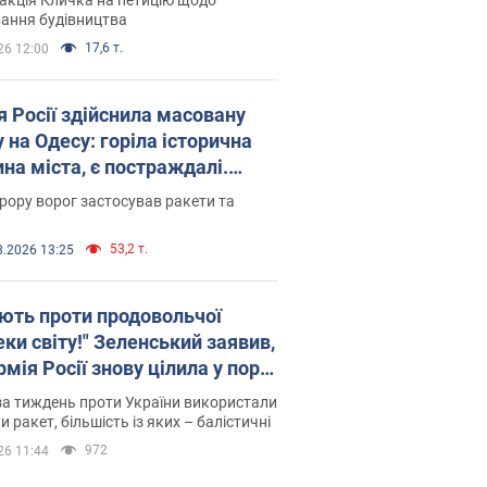
ковського вірянина"
ання будівництва
17,6 т.
26 12:00
я Росії здійснила масовану
 на Одесу: горіла історична
на міста, є постраждалі.
 та відео
рору ворог застосував ракети та
53,2 т.
8.2026 13:25
ють проти продовольчої
ки світу!" Зеленський заявив,
мія Росії знову цілила у порт
сі
а тиждень проти України використали
и ракет, більшість із яких – балістичні
972
26 11:44