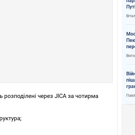
пар
Пут
вий
Віта
Мос
Пек
пер
зал
Вікт
Ки
Вій
піш
гра
юту
ь розподілені через JICA за чотирма
Павл
руктура;