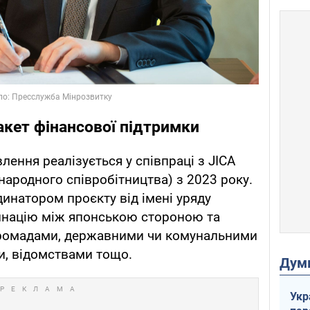
акет фінансової підтримки
ення реалізується у співпраці з JICA
ародного співробітництва) з 2023 року.
инатором проєкту від імені уряду
динацію між японською стороною та
громадами, державними чи комунальними
и, відомствами тощо.
Дум
Укр