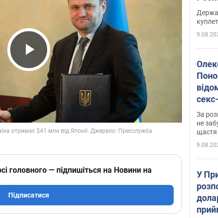
розп
Держа
куплет
9.08.20
Play Video
Олек
Поно
відо
секс
який
За роз
маю
не заб
щастя
9.08.20
сі головного — підпишіться на Новини на
У Пр
розпо
Підписатися
дола
прий