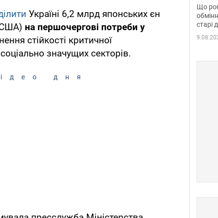
та б
Що роб
ділити
Україні 6,2 млрд японських єн
обмінн
старі 
 США)
на першочергові потреби у
9.08.20
нення стійкості критичної
 соціально значущих секторів.
ідео дня
мувала пресслужба Міністерства