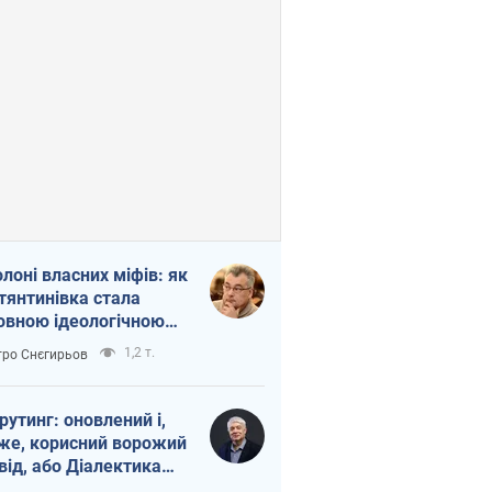
олоні власних міфів: як
тянтинівка стала
овною ідеологічною
ткою для російських
1,2 т.
ро Снєгирьов
пантів
рутинг: оновлений і,
же, корисний ворожий
від, або Діалектика
агливого боягузтва