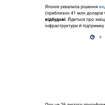
Японія ухвалила рішення
ви
(приблизно 41 млн доларів
відбудові
. Йдеться про зміц
інфраструктури й підтримку
В
Про це 26 лютого проінфор