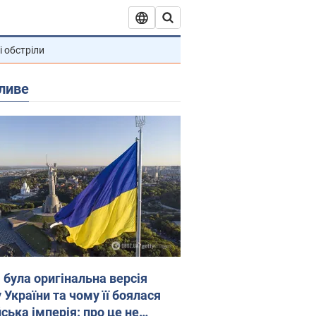
і обстріли
ливе
 була оригінальна версія
 України та чому її боялася
ська імперія: про це не