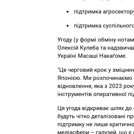
підтримка агросектор
підтримка суспільног
Угоду (у формі обміну нота
Олексій Кулеба та надзвича
Україні Масаші Накаґоме.
"Це черговий крок у зміцнен
Японією. Ми розпочинаємо 
відновлення, яка з 2023 ро
інструментів оперативної п
Ця угода відкриває шлях до ф
будуть чітко деталізовані п
підтримку не лише критично
медіасфери – галузей, що є