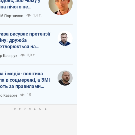
адокс, або Чому у
іна нічого не
шло з Україною
1,4 т.
лій Портников
ква висуває претензії
іну: дружба
етворюється на
ежність Росії від
3,9 т.
ор Каспрук
таю
на і медіа: політика
ла в соцмережі, а ЗМІ
ють за правилами
б
15
о Казарін