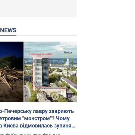
P NEWS
о-Печерську лавру закриють
етровим "монстром"? Чому
а Києва відмовилась зупиняти
вництво хмарочоса
акція Кличка на петицію щодо