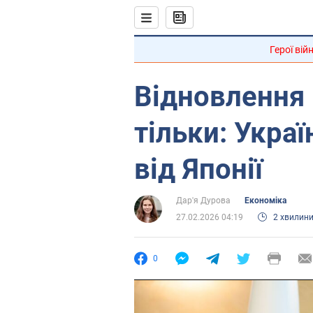
Герої вій
Відновлення 
тільки: Укра
від Японії
Дар'я Дурова
Економіка
27.02.2026 04:19
2 хвилин
0