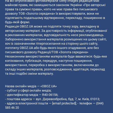
На всі опубліковані фотоматеріали Getty Images редакція має
майнові права, які захищаються законом України «Про авторські
права та суміжні права», ніхто не має права без письмового
дозволу ТОВ «Золота середина» їх використовувати, вони не
підлягають подальшому відтворенню, перекладу, поширенню в
будь-якій формі.
Редакція OBOZ.UA може не поділяти точку зору, викладену в
авторському матеріалі. За достовірність інформації, опублікованої
в рекламних матеріалах, відповідальність несе рекламодавець.
Заборонено використання матеріалів розміщених на цьому сайті,
хоч із зазначенням гіперпосилання на сторінку цього сайту,
логотипу OBOZ.UA або будь-якого іншого згадування, але без
письмового дозволу Редакції/ТОВ «Золота середина»
Незаконним використанням матеріалів буде вважатися: будь-яке
копiювання, публiкацiя, передрук, наступне поширення,
використання, переробка з використанням, включенням до
складу інших матеріалів, розповсюдження, адаптація, переклад
та інші подібні зміни матеріалу.
Назва онлайн медіа — «OBOZ.UA»
- суб'єкт у сфері онлайн медіа;
- ідентифікатор медіа — R40-06156;
- поштова адреса — вул. Деревообробна, буд. 7, м. Київ, 01013;
- адреса електронної пошти —
[email protected]
; - телефон — (044)
585 46 20