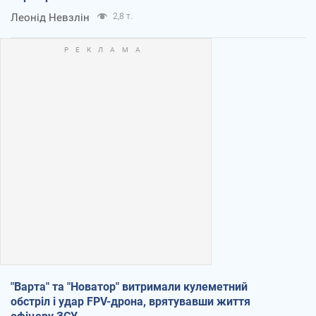
Леонід Невзлін
2,8 т.
"Варта" та "Новатор" витримали кулеметний
обстріл і удар FPV-дрона, врятувавши життя