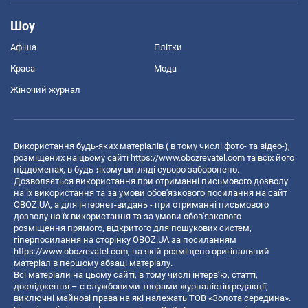
Шоу
Афіша
Плітки
Краса
Мода
Жіночий журнал
Використання будь-яких матеріалів ( в тому числі фото- та відео-),
розміщених на цьому сайті
https://www.obozrevatel.com
та всіх його
піддоменах, в будь-якому вигляді суворо заборонено.
Дозволяється використання при отриманні письмового дозволу
на їх використання та за умови обов'язкового посилання на сайт
OBOZ.UA, а для інтернет-видань - при отриманні письмового
дозволу на їх використання та за умови обов'язкового
розміщення прямого, відкритого для пошукових систем,
гіперпосилання на сторінку OBOZ.UA за посиланням
https://www.obozrevatel.com
, на якій розміщено оригінальний
матеріал в першому абзаці матеріалу.
Всі матеріали на цьому сайті, в тому числі інтерв’ю, статті,
дослідження – є службовими творами журналістів редакції,
виключні майнові права на які належать ТОВ «Золота середина».