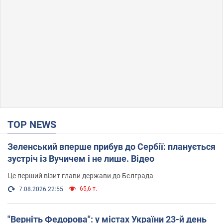
TOP NEWS
Зеленський вперше прибув до Сербії: планується
зустріч із Вучичем і не лише. Відео
Це перший візит глави держави до Бєлграда
65,6 т.
7.08.2026 22:55
"Верніть Федорова": у містах України 23-й день