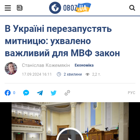
В Україні перезапустять
митницю: ухвалено
важливий для МВФ закон
Станіслав Кожемякін
Економіка
17.09.2024 16:11
2 хвилини
2,2 т.
0
РУС