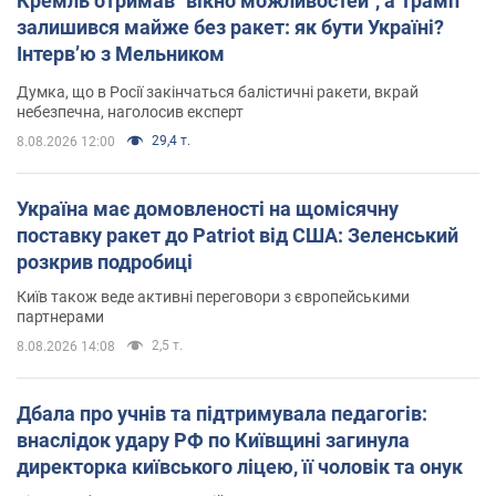
Кремль отримав "вікно можливостей", а Трамп
залишився майже без ракет: як бути Україні?
Інтерв’ю з Мельником
Думка, що в Росії закінчаться балістичні ракети, вкрай
небезпечна, наголосив експерт
29,4 т.
8.08.2026 12:00
Україна має домовленості на щомісячну
поставку ракет до Patriot від США: Зеленський
розкрив подробиці
Київ також веде активні переговори з європейськими
партнерами
2,5 т.
8.08.2026 14:08
Дбала про учнів та підтримувала педагогів:
внаслідок удару РФ по Київщині загинула
директорка київського ліцею, її чоловік та онук