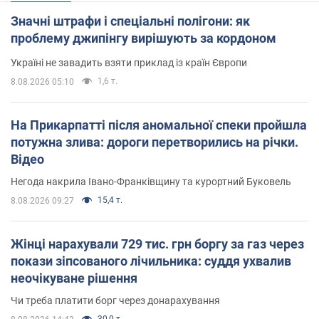
Значні штрафи і спеціальні полігони: як
проблему джипінгу вирішують за кордоном
Україні не завадить взяти приклад із країн Європи
1,6 т.
8.08.2026 05:10
На Прикарпатті після аномальної спеки пройшла
потужна злива: дороги перетворились на річки.
Відео
Негода накрила Івано-Франківщину та курортний Буковель
15,4 т.
8.08.2026 09:27
Жінці нарахували 729 тис. грн боргу за газ через
покази зіпсованого лічильника: суддя ухвалив
неочікуване рішення
Чи треба платити борг через донарахування
30,0 т.