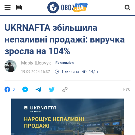
UKRNAFTA збільшила
непаливні продажі: виручка
зросла на 104%
Марія Шевчук
Економіка
19.09.2024 16:37
1 хвилина
14,1 т.
0
РУС