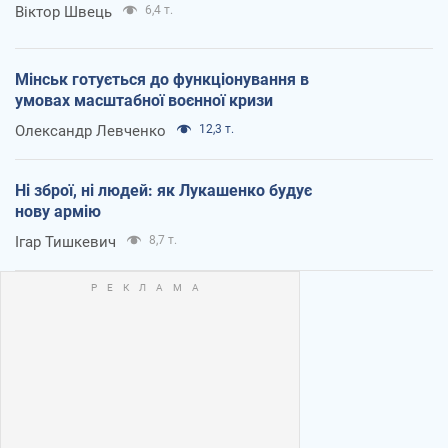
Віктор Швець
6,4 т.
Мінськ готується до функціонування в
умовах масштабної воєнної кризи
Олександр Левченко
12,3 т.
Ні зброї, ні людей: як Лукашенко будує
нову армію
Ігар Тишкевич
8,7 т.