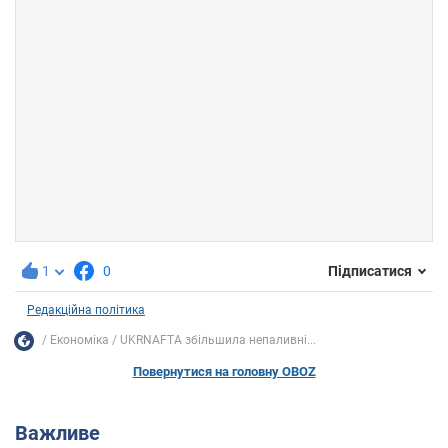
1
0
Підписатися
Редакційна політика
Економіка
UKRNAFTA збільшила непаливні...
Повернутися на головну OBOZ
Важливе