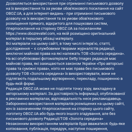
Дозволяється використання при отриманні письмового дозволу
на їх використання та за умови обов'язкового посилання на сайт
OBOZ.UA, а для інтернет-видань - при отриманні письмового
дозволу на їх використання та за умови обов'язкового
розміщення прямого, відкритого для пошукових систем,
гіперпосилання на сторінку OBOZ.UA за посиланням
https://www.obozrevatel.com
, на якій розміщено оригінальний
матеріал в першому абзаці матеріалу.
Всі матеріали на цьому сайті, в тому числі інтерв’ю, статті,
дослідження – є службовими творами журналістів редакції,
виключні майнові права на які належать ТОВ «Золота середина».
На всі опубліковані фотоматеріали Getty Images редакція має
майнові права, які захищаються законом України «Про авторські
права та суміжні права», ніхто не має права без письмового
дозволу ТОВ «Золота середина» їх використовувати, вони не
підлягають подальшому відтворенню, перекладу, поширенню в
будь-якій формі.
Редакція OBOZ.UA може не поділяти точку зору, викладену в
авторському матеріалі. За достовірність інформації, опублікованої
в рекламних матеріалах, відповідальність несе рекламодавець.
Заборонено використання матеріалів розміщених на цьому сайті,
хоч із зазначенням гіперпосилання на сторінку цього сайту,
логотипу OBOZ.UA або будь-якого іншого згадування, але без
письмового дозволу Редакції/ТОВ «Золота середина»
Незаконним використанням матеріалів буде вважатися: будь-яке
копiювання, публiкацiя, передрук, наступне поширення,