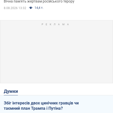
Вічна пам'ять жертвам російського терору
14,4 т.
8.08.2026 13:32
Думки
Збіг інтересів двох цинічних гравців чи
таємний план Трампа і Путіна?