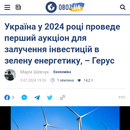
Україна у 2024 році проведе
перший аукціон для
залучення інвестицій в
зелену енергетику, – Герус
Марія Шевчук
Економіка
5.07.2024 19:53
1 хвилина
14,2 т.
0
РУС