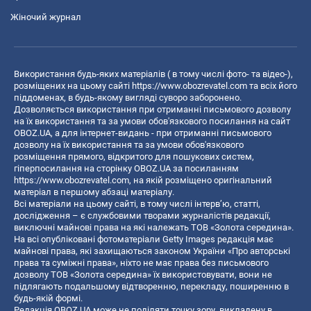
Жіночий журнал
Використання будь-яких матеріалів ( в тому числі фото- та відео-),
розміщених на цьому сайті
https://www.obozrevatel.com
та всіх його
піддоменах, в будь-якому вигляді суворо заборонено.
Дозволяється використання при отриманні письмового дозволу
на їх використання та за умови обов'язкового посилання на сайт
OBOZ.UA, а для інтернет-видань - при отриманні письмового
дозволу на їх використання та за умови обов'язкового
розміщення прямого, відкритого для пошукових систем,
гіперпосилання на сторінку OBOZ.UA за посиланням
https://www.obozrevatel.com
, на якій розміщено оригінальний
матеріал в першому абзаці матеріалу.
Всі матеріали на цьому сайті, в тому числі інтерв’ю, статті,
дослідження – є службовими творами журналістів редакції,
виключні майнові права на які належать ТОВ «Золота середина».
На всі опубліковані фотоматеріали Getty Images редакція має
майнові права, які захищаються законом України «Про авторські
права та суміжні права», ніхто не має права без письмового
дозволу ТОВ «Золота середина» їх використовувати, вони не
підлягають подальшому відтворенню, перекладу, поширенню в
будь-якій формі.
Редакція OBOZ.UA може не поділяти точку зору, викладену в