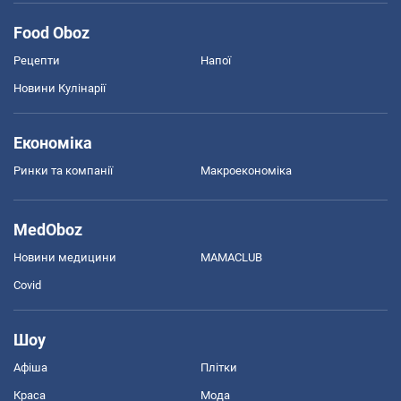
Food Oboz
Рецепти
Напої
Новини Кулінарії
Економіка
Ринки та компанії
Макроекономіка
MedOboz
Новини медицини
MAMACLUB
Covid
Шоу
Афіша
Плітки
Краса
Мода