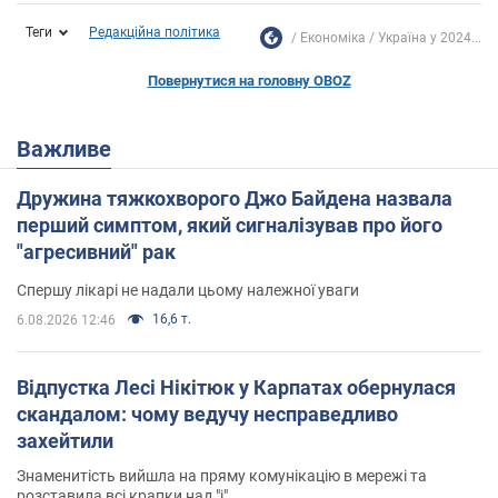
Теги
Редакційна політика
Економіка
Україна у 2024...
Повернутися на головну OBOZ
Важливе
Дружина тяжкохворого Джо Байдена назвала
перший симптом, який сигналізував про його
"агресивний" рак
Спершу лікарі не надали цьому належної уваги
16,6 т.
6.08.2026 12:46
Відпустка Лесі Нікітюк у Карпатах обернулася
скандалом: чому ведучу несправедливо
захейтили
Знаменитість вийшла на пряму комунікацію в мережі та
розставила всі крапки над "і"