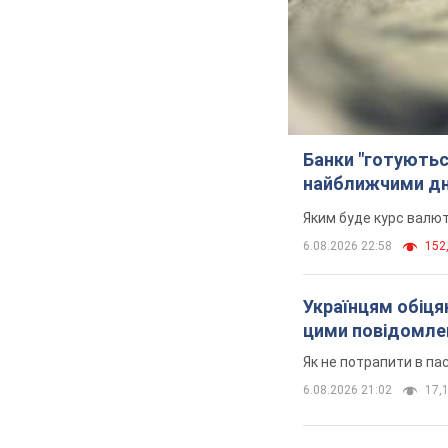
Банки "готуютьс
найближчими д
Яким буде курс валют
6.08.2026 22:58
152,
Українцям обіцяю
цими повідомл
Як не потрапити в па
6.08.2026 21:02
17,1