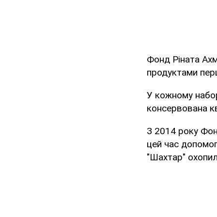
Фонд Ріната Ахм
продуктами перш
У кожному набор
консервована кв
З 2014 року Фон
цей час допомог
"Шахтар" охопил