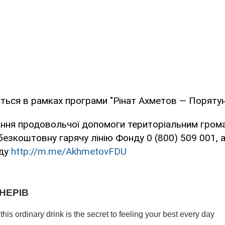
ься в рамках програми "Рінат Ахметов — Порятун
ання продовольчої допомоги територіальним гром
безкоштовну гарячу лінію Фонду 0 (800) 509 001, 
ду
http://m.me/AkhmetovFDU