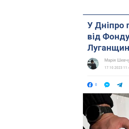
У Дніпро 
від Фонду
Луганщи
Марія Шевч
17.10.2023 11:
0