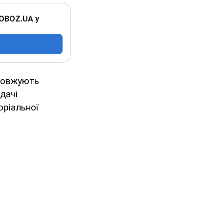
 OBOZ.UA у
одовжують
дачі
оріальної