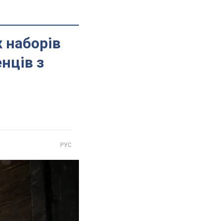
х наборів
нців з
РУС