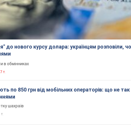
я" до нового курсу долара: українцям розповіли, чо
нями
и в обмінниках
7 т.
ть по 850 грн від мобільних операторів: що не так
еннями
стку шахраїв
 т.