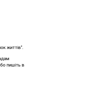
ок життів".
адам
або пишіть в