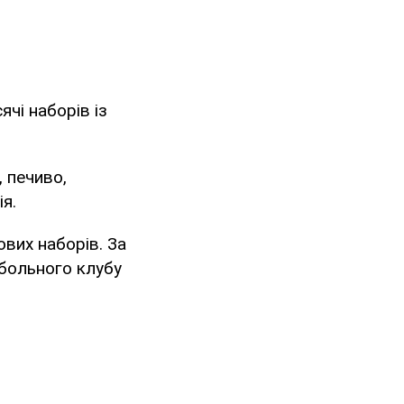
чі наборів із
, печиво,
я.
вих наборів. За
тбольного клубу