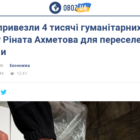
привезли 4 тисячі гуманітарни
 Ріната Ахметова для переселе
ни
ук
Економіка
44
12,4 т.