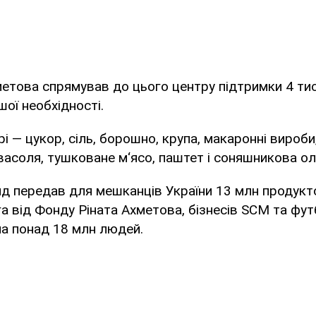
етова спрямував до цього центру підтримки 4 тися
ої необхідності.
і — цукор, сіль, борошно, крупа, макаронні вироби
асоля, тушковане м‘ясо, паштет і соняшникова олі
д передав для мешканців України 13 млн продукто
а від Фонду Ріната Ахметова, бізнесів SCM та фу
а понад 18 млн людей.