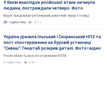
У Києві внаслідок російської атаки загинула
людина, постраждали четверо. Фото
Ворог продовжує регулярний ракетний терор столиці
годину тому
27,1 т.
Україна уразила Ільський і Сизранський НПЗ та
пост спостереження на буровій установці
"Сиваш": Генштаб розкрив деталі. Фото і відео
Росію область всю ніч атакували БПЛА
5 годин тому
3,4 т.