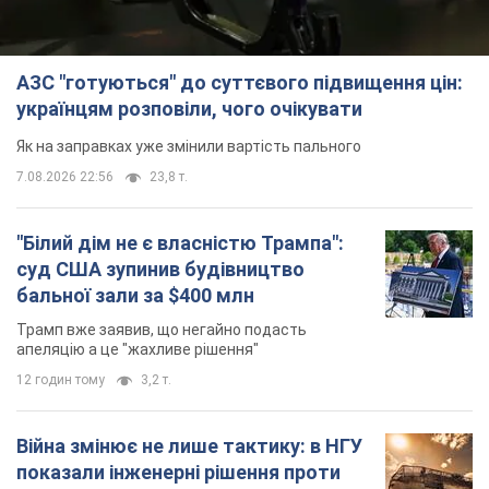
АЗС "готуються" до суттєвого підвищення цін:
українцям розповіли, чого очікувати
Як на заправках уже змінили вартість пального
7.08.2026 22:56
23,8 т.
"Білий дім не є власністю Трампа":
суд США зупинив будівництво
бальної зали за $400 млн
Трамп вже заявив, що негайно подасть
апеляцію а це "жахливе рішення"
12 годин тому
3,2 т.
Війна змінює не лише тактику: в НГУ
показали інженерні рішення проти