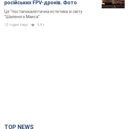
російських FPV-дронів. Фото
Це "постапокаліптична естетика зі світу
"Шаленого Макса"
12 годин тому
9,9 т.
TOP NEWS