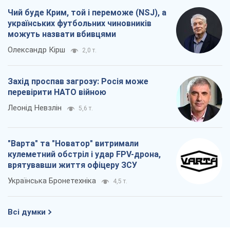
Чий буде Крим, той і переможе (NSJ), а
українських футбольних чиновників
можуть назвати вбивцями
Олександр Кірш
2,0 т.
Захід проспав загрозу: Росія може
перевірити НАТО війною
Леонід Невзлін
5,6 т.
"Варта" та "Новатор" витримали
кулеметний обстріл і удар FPV-дрона,
врятувавши життя офіцеру ЗСУ
Українська Бронетехніка
4,5 т.
Всі думки