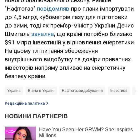
нового опалювального сезону. Раніше
"Нафтогаз"
повідомляв
про плани імпортувати
до 4,5 млрд кубометрів газу для підготовки
до зими, тоді як прем’єр-міністр України Денис
Шмигаль
заявляв
, що країні потрібно близько
$91 млрд інвестицій у відновлення енергетики.
На цьому тлі питання збереження
внутрішнього видобутку та довіри приватних
інвесторів напряму впливає на енергетичну
безпеку країни.
Україна
Війна в Україні
Нафтогазвидобування
Інвестиції
ек
Редакційна політика