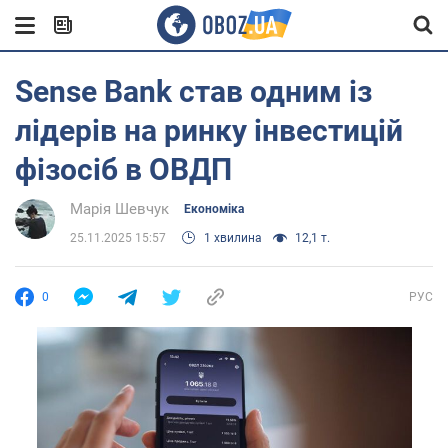
Sense Bank став одним із
лідерів на ринку інвестицій
фізосіб в ОВДП
Марія Шевчук
Економіка
25.11.2025 15:57
1 хвилина
12,1 т.
0
РУС