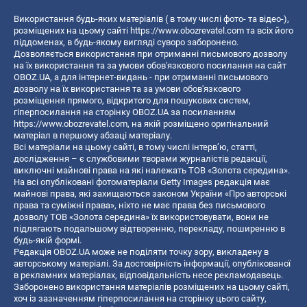
Використання будь-яких матеріалів ( в тому числі фото- та відео-),
розміщених на цьому сайті
https://www.obozrevatel.com
та всіх його
піддоменах, в будь-якому вигляді суворо заборонено.
Дозволяється використання при отриманні письмового дозволу
на їх використання та за умови обов'язкового посилання на сайт
OBOZ.UA, а для інтернет-видань - при отриманні письмового
дозволу на їх використання та за умови обов'язкового
розміщення прямого, відкритого для пошукових систем,
гіперпосилання на сторінку OBOZ.UA за посиланням
https://www.obozrevatel.com
, на якій розміщено оригінальний
матеріал в першому абзаці матеріалу.
Всі матеріали на цьому сайті, в тому числі інтерв’ю, статті,
дослідження – є службовими творами журналістів редакції,
виключні майнові права на які належать ТОВ «Золота середина».
На всі опубліковані фотоматеріали Getty Images редакція має
майнові права, які захищаються законом України «Про авторські
права та суміжні права», ніхто не має права без письмового
дозволу ТОВ «Золота середина» їх використовувати, вони не
підлягають подальшому відтворенню, перекладу, поширенню в
будь-якій формі.
Редакція OBOZ.UA може не поділяти точку зору, викладену в
авторському матеріалі. За достовірність інформації, опублікованої
в рекламних матеріалах, відповідальність несе рекламодавець.
Заборонено використання матеріалів розміщених на цьому сайті,
хоч із зазначенням гіперпосилання на сторінку цього сайту,