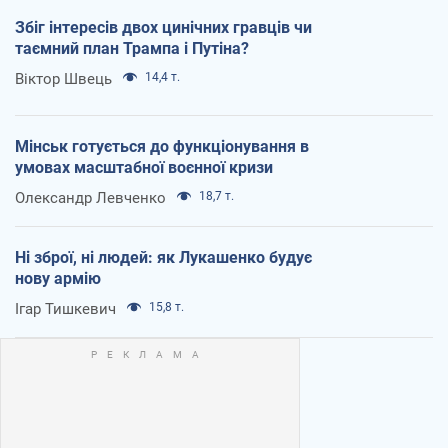
Збіг інтересів двох цинічних гравців чи
таємний план Трампа і Путіна?
Віктор Швець
14,4 т.
Мінськ готується до функціонування в
умовах масштабної воєнної кризи
Олександр Левченко
18,7 т.
Ні зброї, ні людей: як Лукашенко будує
нову армію
Ігар Тишкевич
15,8 т.