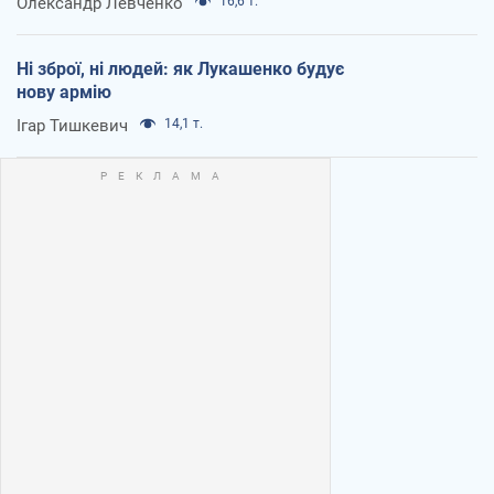
Олександр Левченко
16,6 т.
Ні зброї, ні людей: як Лукашенко будує
нову армію
Ігар Тишкевич
14,1 т.