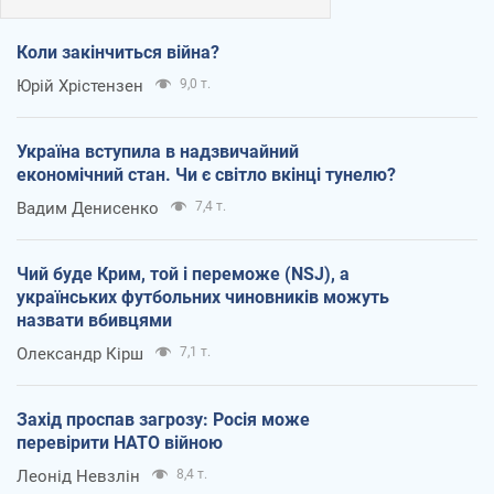
Коли закінчиться війна?
Юрій Хрістензен
9,0 т.
Україна вступила в надзвичайний
економічний стан. Чи є світло вкінці тунелю?
Вадим Денисенко
7,4 т.
Чий буде Крим, той і переможе (NSJ), а
українських футбольних чиновників можуть
назвати вбивцями
Олександр Кірш
7,1 т.
Захід проспав загрозу: Росія може
перевірити НАТО війною
Леонід Невзлін
8,4 т.