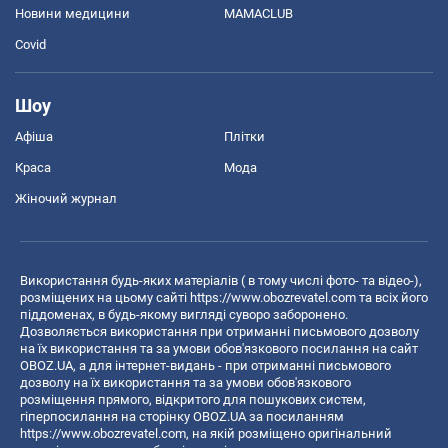
Новини медицини
MAMACLUB
Covid
Шоу
Афіша
Плітки
Краса
Мода
Жіночий журнал
Використання будь-яких матеріалів ( в тому числі фото- та відео-),
розміщених на цьому сайті
https://www.obozrevatel.com
та всіх його
піддоменах, в будь-якому вигляді суворо заборонено.
Дозволяється використання при отриманні письмового дозволу
на їх використання та за умови обов'язкового посилання на сайт
OBOZ.UA, а для інтернет-видань - при отриманні письмового
дозволу на їх використання та за умови обов'язкового
розміщення прямого, відкритого для пошукових систем,
гіперпосилання на сторінку OBOZ.UA за посиланням
https://www.obozrevatel.com
, на якій розміщено оригінальний