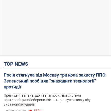
TOP NEWS
Росія стягнула під Москву три кола захисту ППО:
Зеленський пообіцяв "знаходити технології"
протидії
Президент заявив, що навіть посилена система
протиповітряної оборони РФ не гарантує захисту від
українських ударів
55,9 т.
8.08.2026 21:30