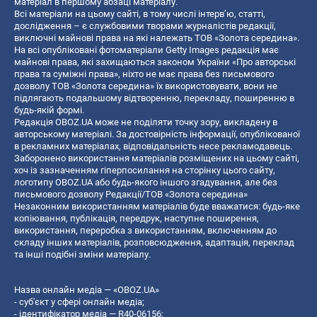
матеріал в першому абзаці матеріалу.
Всі матеріали на цьому сайті, в тому числі інтерв’ю, статті,
дослідження – є службовими творами журналістів редакції,
виключні майнові права на які належать ТОВ «Золота середина».
На всі опубліковані фотоматеріали Getty Images редакція має
майнові права, які захищаються законом України «Про авторські
права та суміжні права», ніхто не має права без письмового
дозволу ТОВ «Золота середина» їх використовувати, вони не
підлягають подальшому відтворенню, перекладу, поширенню в
будь-якій формі.
Редакція OBOZ.UA може не поділяти точку зору, викладену в
авторському матеріалі. За достовірність інформації, опублікованої
в рекламних матеріалах, відповідальність несе рекламодавець.
Заборонено використання матеріалів розміщених на цьому сайті,
хоч із зазначенням гіперпосилання на сторінку цього сайту,
логотипу OBOZ.UA або будь-якого іншого згадування, але без
письмового дозволу Редакції/ТОВ «Золота середина»
Незаконним використанням матеріалів буде вважатися: будь-яке
копiювання, публiкацiя, передрук, наступне поширення,
використання, переробка з використанням, включенням до
складу інших матеріалів, розповсюдження, адаптація, переклад
та інші подібні зміни матеріалу.
Назва онлайн медіа — «OBOZ.UA»
- суб'єкт у сфері онлайн медіа;
- ідентифікатор медіа — R40-06156;