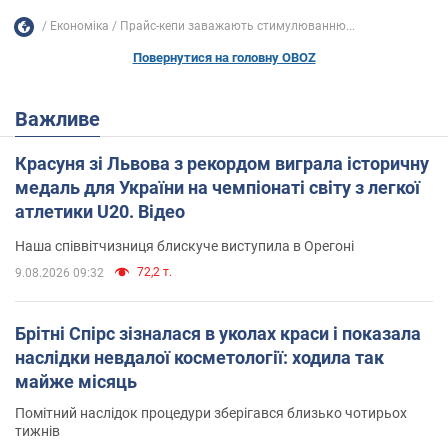
Економіка
Прайс-кепи заважають стимулюванню...
Повернутися на головну OBOZ
Важливе
Красуня зі Львова з рекордом виграла історичну
медаль для України на чемпіонаті світу з легкої
атлетики U20. Відео
Наша співвітчизниця блискуче виступила в Орегоні
72,2 т.
9.08.2026 09:32
Брітні Спірс зізналася в уколах краси і показала
наслідки невдалої косметології: ходила так
майже місяць
Помітний наслідок процедури зберігався близько чотирьох
тижнів