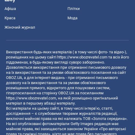
Афіша
Плітки
Краса
Мода
Жіночий журнал
Використання будь-яких матеріалів ( в тому числі фото- та відео-),
розміщених на цьому сайті
https://www.obozrevatel.com
та всіх його
піддоменах, в будь-якому вигляді суворо заборонено.
Дозволяється використання при отриманні письмового дозволу
на їх використання та за умови обов'язкового посилання на сайт
OBOZ.UA, а для інтернет-видань - при отриманні письмового
дозволу на їх використання та за умови обов'язкового
розміщення прямого, відкритого для пошукових систем,
гіперпосилання на сторінку OBOZ.UA за посиланням
https://www.obozrevatel.com
, на якій розміщено оригінальний
матеріал в першому абзаці матеріалу.
Всі матеріали на цьому сайті, в тому числі інтерв’ю, статті,
дослідження – є службовими творами журналістів редакції,
виключні майнові права на які належать ТОВ «Золота середина».
На всі опубліковані фотоматеріали Getty Images редакція має
майнові права, які захищаються законом України «Про авторські
права та суміжні права», ніхто не має права без письмового