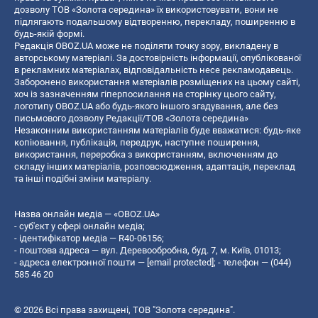
дозволу ТОВ «Золота середина» їх використовувати, вони не
підлягають подальшому відтворенню, перекладу, поширенню в
будь-якій формі.
Редакція OBOZ.UA може не поділяти точку зору, викладену в
авторському матеріалі. За достовірність інформації, опублікованої
в рекламних матеріалах, відповідальність несе рекламодавець.
Заборонено використання матеріалів розміщених на цьому сайті,
хоч із зазначенням гіперпосилання на сторінку цього сайту,
логотипу OBOZ.UA або будь-якого іншого згадування, але без
письмового дозволу Редакції/ТОВ «Золота середина»
Незаконним використанням матеріалів буде вважатися: будь-яке
копiювання, публiкацiя, передрук, наступне поширення,
використання, переробка з використанням, включенням до
складу інших матеріалів, розповсюдження, адаптація, переклад
та інші подібні зміни матеріалу.
Назва онлайн медіа — «OBOZ.UA»
- суб'єкт у сфері онлайн медіа;
- ідентифікатор медіа — R40-06156;
- поштова адреса — вул. Деревообробна, буд. 7, м. Київ, 01013;
- адреса електронної пошти —
[email protected]
; - телефон — (044)
585 46 20
© 2026 Всі права захищені, ТОВ "Золота середина".