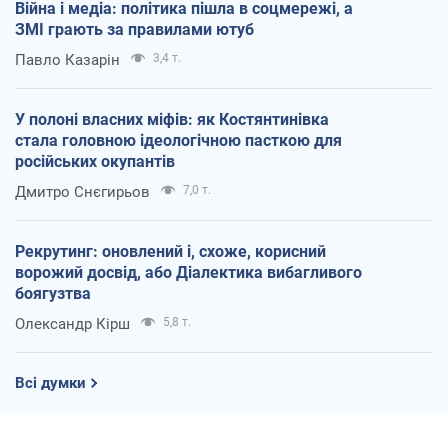
Війна і медіа: політика пішла в соцмережі, а
ЗМІ грають за правилами ютуб
Павло Казарін
3,4 т.
У полоні власних міфів: як Костянтинівка
стала головною ідеологічною пасткою для
російських окупантів
Дмитро Снєгирьов
7,0 т.
Рекрутинг: оновлений і, схоже, корисний
ворожий досвід, або Діалектика вибагливого
боягузтва
Олександр Кірш
5,8 т.
Всі думки