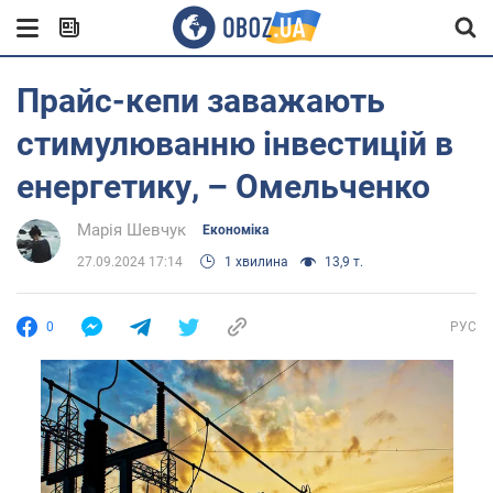
Прайс-кепи заважають
стимулюванню інвестицій в
енергетику, – Омельченко
Марія Шевчук
Економіка
27.09.2024 17:14
1 хвилина
13,9 т.
0
РУС