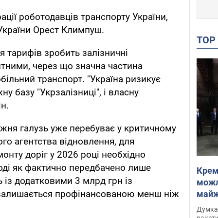
ції роботодавців транспорту України,
 України Орест Климпуш.
TO
я тарифів зробить залізничні
тними, через що значна частина
більний транспорт. "Україна ризикує
ну базу "Укрзалізниці", і власну
н.
жня галузь уже перебуває у критичному
ого агентства відновлення, для
онту доріг у 2026 році необхідно
оді як фактично передбачено лише
Крем
ь із додатковими 3 млрд грн із
можл
залишається профінансованою менш ніж
майже
Інте
Думка,
ракети