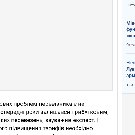
і Пу
Вікт
Мін
фун
мас
Олек
Ні 
Лук
арм
Ігар
вих проблем перевізника є не
попередні роки залишався прибутковим,
ких перевезень, зауважив експерт. І
кого підвищення тарифів необхідно