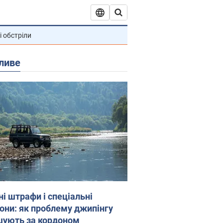
і обстріли
ливе
ні штрафи і спеціальні
гони: як проблему джипінгу
шують за кордоном