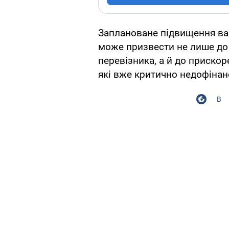
Заплановане підвищення ван
може призвести не лише до
перевізника, а й до прискор
які вже критично недофінан
В