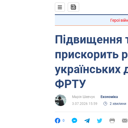
Герої вій
Підвищення 
прискорить 
українських д
ФРТУ
Марія Шевчук
Економіка
3.07.2026 15:59
2 хвилини
0