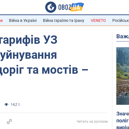
ни
Війна в Україні
Війна Ізраїлю та Ірану
VENETO
Російськ
Важ
тарифів УЗ
руйнування
оріг та мостів –
14,2 т.
Знач
полі
Читать на русском
вирі