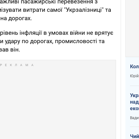
ажливі пасажирські перевезення з
зувати витрати самої "Укрзалізниці" та
на дорогах.
івень інфляції в умовах війни не врятує
и удару по дорогах, промисловості та
вав він.
Кол
Юрій
Укр
над
еко
сві
Вади
Чий