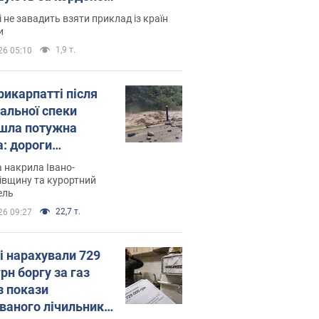
і не завадить взяти приклад із країн
и
1,9 т.
26 05:10
рикарпатті після
альної спеки
шла потужна
а: дороги
творились на
 накрила Івано-
. Відео
івщину та курортний
ель
22,7 т.
26 09:27
і нарахували 729
грн боргу за газ
з покази
ованого лічильника: