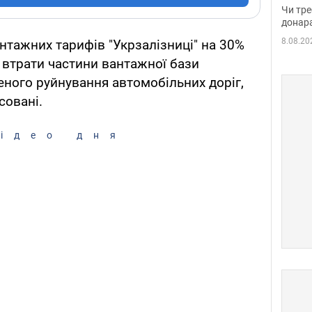
судд
Чи тре
неоч
донар
8.08.20
тажних тарифів "Укрзалізниці" на 30%
 втрати частини вантажної бази
еного руйнування автомобільних доріг,
совані.
ідео дня