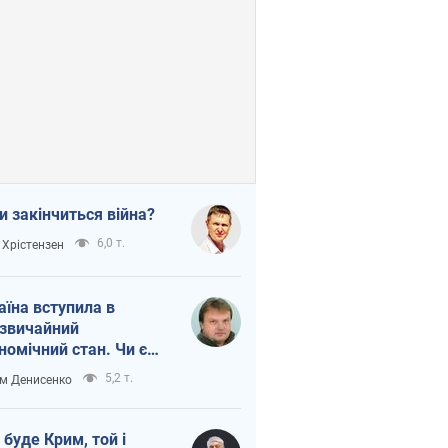
и закінчиться війна?
6,0 т.
 Хрістензен
аїна вступила в
звичайний
номічний стан. Чи є
тло вкінці тунелю?
5,2 т.
м Денисенко
 буде Крим, той і