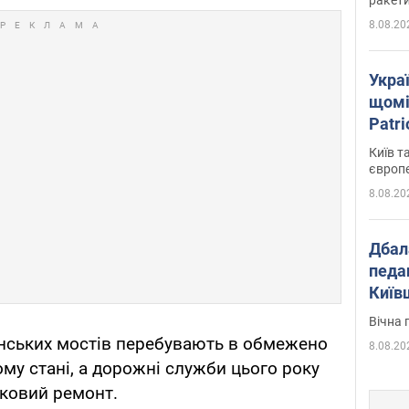
8.08.20
Укра
щомі
Patr
розк
Київ т
європ
8.08.20
Дбал
педа
Київ
київс
Вічна 
нських мостів перебувають в обмежено
8.08.20
му стані, а дорожні служби цього року
ковий ремонт.