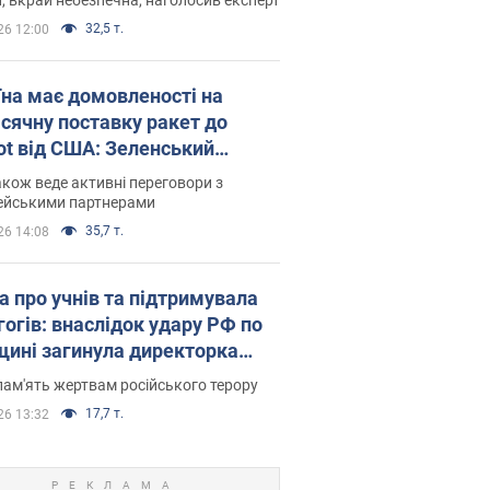
32,5 т.
26 12:00
їна має домовленості на
сячну поставку ракет до
iot від США: Зеленський
рив подробиці
акож веде активні переговори з
ейськими партнерами
35,7 т.
26 14:08
а про учнів та підтримувала
гогів: внаслідок удару РФ по
щині загинула директорка
ького ліцею, її чоловік та онук
пам'ять жертвам російського терору
17,7 т.
26 13:32