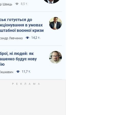
тіна?
8,5 т.
ор Швець
ськ готується до
кціонування в умовах
штабної воєнної кризи
14,2 т.
сандр Левченко
зброї, ні людей: як
ашенко будує нову
ію
11,7 т.
 Тишкевич