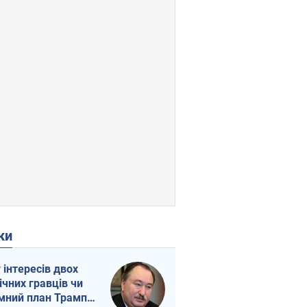
ки
г інтересів двох
ічних гравців чи
мний план Трампа