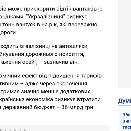
в може прискорити відтік вантажів із
оцінками, "Укрзалізниця" ризикує
 тонн вантажів на рік, які переважно
дороги.
ходить із залізниці на автошляхи,
йнування дорожнього покриття,
аження осей", – зазначив він.
омічний ефект від підвищення тарифів
тивним – адже через скорочення
 отримає значно менше додаткових
 українська економіка ризикує втратити
Дум
 а державний бюджет – 36 млрд грн
Збі
цин
тає