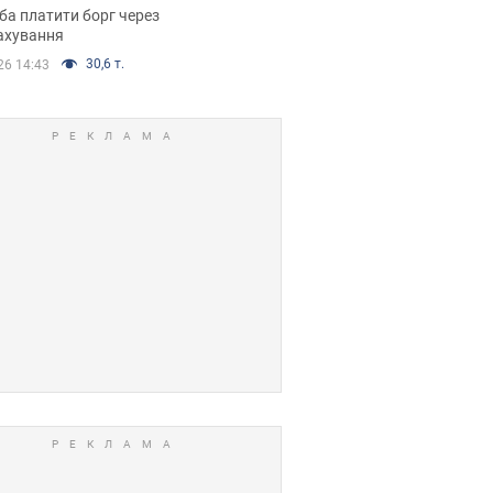
я ухвалив
ба платити борг через
ікуване рішення
ахування
30,6 т.
26 14:43