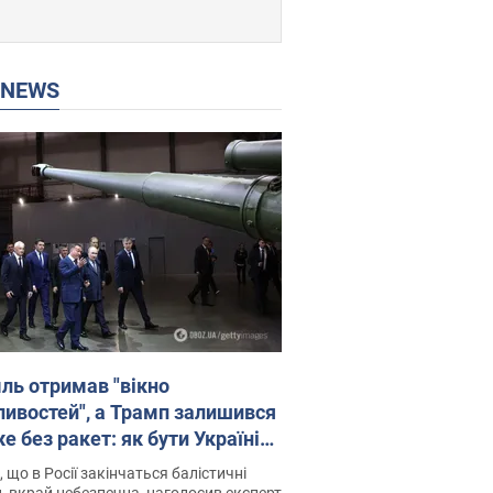
P NEWS
ль отримав "вікно
ивостей", а Трамп залишився
 без ракет: як бути Україні?
рв’ю з Мельником
 що в Росії закінчаться балістичні
, вкрай небезпечна, наголосив експерт