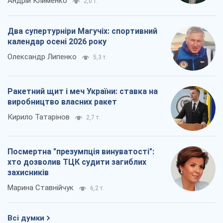
Андрій Клименко
2,0 т.
Два супертурніри Магучіх: спортивний
календар осені 2026 року
Олександр Липенко
5,3 т.
Ракетний щит і меч України: ставка на
виробництво власних ракет
Кирило Татарінов
2,7 т.
Посмертна "презумпція винуватості":
хто дозволив ТЦК судити загиблих
захисників
Марина Ставнійчук
6,2 т.
Всі думки