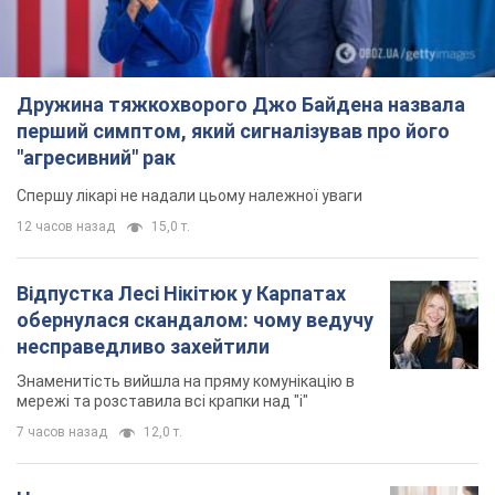
Дружина тяжкохворого Джо Байдена назвала
перший симптом, який сигналізував про його
"агресивний" рак
Спершу лікарі не надали цьому належної уваги
12 часов назад
15,0 т.
Відпустка Лесі Нікітюк у Карпатах
обернулася скандалом: чому ведучу
несправедливо захейтили
Знаменитість вийшла на пряму комунікацію в
мережі та розставила всі крапки над "і"
7 часов назад
12,0 т.