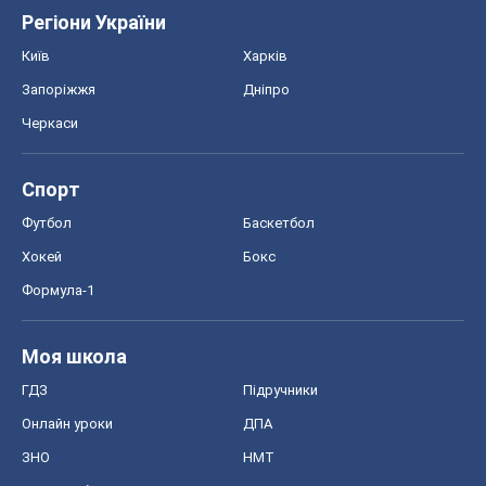
Регіони України
Київ
Харків
Запоріжжя
Дніпро
Черкаси
Спорт
Футбол
Баскетбол
Хокей
Бокс
Формула-1
Моя школа
ГДЗ
Підручники
Онлайн уроки
ДПА
ЗНО
НМТ