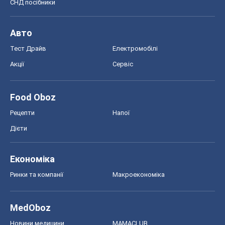
СНД посібники
Авто
Тест Драйв
Електромобілі
Акції
Сервіс
Food Oboz
Рецепти
Напої
Дієти
Економіка
Ринки та компанії
Макроекономіка
MedOboz
Новини медицини
MAMACLUB