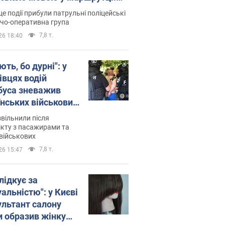
ція склала адмінпротокол.
це події прибули патрульні поліцейські
о
дчо-оперативна група
7,8 т.
26 18:40
ть, бо дурні": у
івцях водій
буса зневажив
їнських військових
латився. Відео
звільнили після
кту з пасажирами та
військових
7,8 т.
26 15:47
лідкує за
альністю": у Києві
ультант салону
и образив жінку