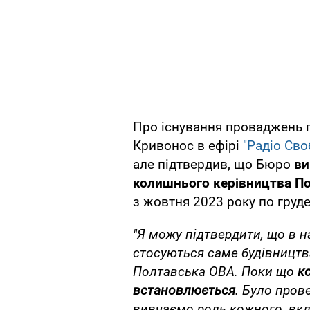
Про існування проваджень 
Кривонос в ефірі
"Радіо Св
але підтвердив, що Бюро
ви
колишнього керівництва П
з жовтня 2023 року по груде
"Я можу підтвердити, що в н
стосуються саме будівництв
Полтавська ОВА. Поки що
к
встановлюється
. Було пров
вивчаємо роль кожного, вкл