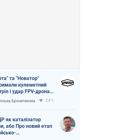
рта" та "Новатор"
римали кулеметний
тріл і удар FPV-дрона,
тувавши життя
2,4 т.
їнська Бронетехніка
церу ЗСУ
Р як каталізатор
ни, або Про новий етап
ійсько-
нічнокорейського