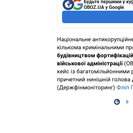
Будьте першими у кур
OBOZ.UA у Google
Національне антикорупційн
кількома кримінальними пр
будівництвом фортифікацій
військової адміністрації
(ОВ
кейс із багатомільйонними 
причетний нинішній голова
(Держфінмоніторинг)
Фліп 
В