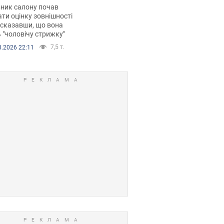
 хімієтерапії,
ник салону почав
орівся скандал.
ти оцінку зовнішності
 сказавши, що вона
 "чоловічу стрижку"
7,5 т.
8.2026 22:11