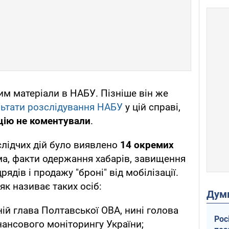
им матеріали в НАБУ. Пізніше він же
льтати розслідування НАБУ
у цій справі,
цію не коментували
.
слідчих дій було виявлено
14 окремих
ма, факти одержання хабарів, завищення
рядів і продажу "броні" від мобілізації.
к називає таких осіб:
Дум
ій глава Полтавської ОВА, нині голова
Рос
ансового моніторингу України;