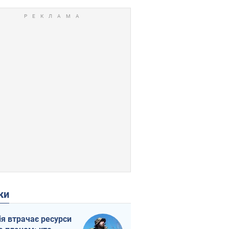
ки
ія втрачає ресурси