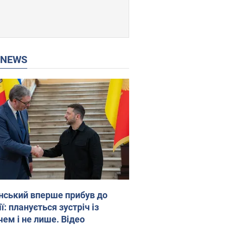
P NEWS
нський вперше прибув до
ї: планується зустріч із
чем і не лише. Відео