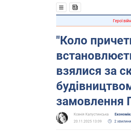
Герої вій
"Коло причет
встановлюєть
взялися за с
будівництвом
замовлення 
Ксенія Капустинська
Економік
20.11.2025 13:09
2 хвилин