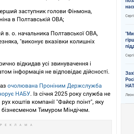
поз
нас
перший заступник голови Фінмона,
тем
Серг
ніна в Полтавській ОВА;
й в. о. начальника Полтавської ОВА,
"Ми
гір
езняка, "виконує вказівки колишніх
під
рак
Серг
орично відкидав усі звинувачення і
том інформація не відповідає дійсності.
Зах
Рос
раз
очолювана Проніним Держслужба
НАТ
гнорує НАБУ
. Із січня 2025 року служба не
Леон
ух коштів компанії "Файєр поінт", яку
м бізнесменом Тимуром Міндічем.