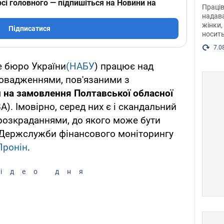
після
сі головного — підпишіться на Новини на
Праців
розг
надава
жінки,
Фото
Підписатися
носить
7.0
е бюро України
(НАБУ
) працює над
овадженнями, пов'язаними з
 на замовлення Полтавської обласної
А). Імовірно, серед них є і скандальний
розкраданнями, до якого може бути
 Держслужби фінансового моніторингу
Пронін
.
ідео дня