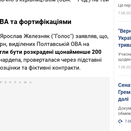
Це пер
7.08.20
ОВА та фортифікаціями
"Верн
 Ярослав Железняк ("Голос") заявляв, що,
Украї
грн, виділених Полтавській ОВА на
трив
гли бути розкрадені щонайменше 200
карт
Учасн
 нардепа, проверталася через підставні
щоденн
озцінки та фіктивні контракти.
7.08.20
Сена
Грема
далі
Докуме
обмеж
7.0