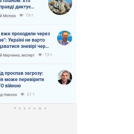
а планом: хто
правді диктує
п війни
7,6 т.
ій Місюра
 вже проходили через
ше": Україні не варто
даватися зневірі через
етний терор
7,5 т.
ій Марченко, експерт
ід проспав загрозу:
ія може перевірити
О війною
2,1 т.
ід Невзлін