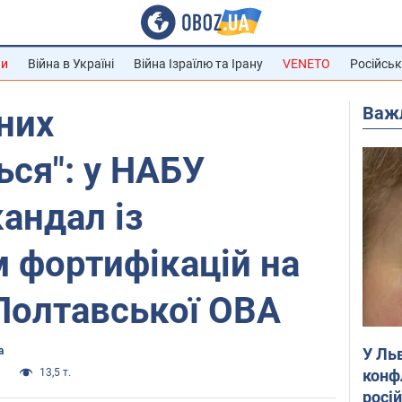
ни
Війна в Україні
Війна Ізраїлю та Ірану
VENETO
Російськ
Важ
них
ся": у НАБУ
кандал із
 фортифікацій на
Полтавської ОВА
У Ль
а
конф
и
13,5 т.
росі