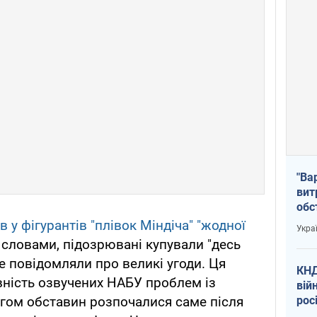
"Ва
вит
обс
вря
 у фігурантів "плівок Міндіча" "жодної
Укра
офі
о словами, підозрювані купували "десь
не повідомляли про великі угоди. Ця
КНД
ність озвучених НАБУ проблем із
вій
рос
ігом обставин розпочалися саме після
пів