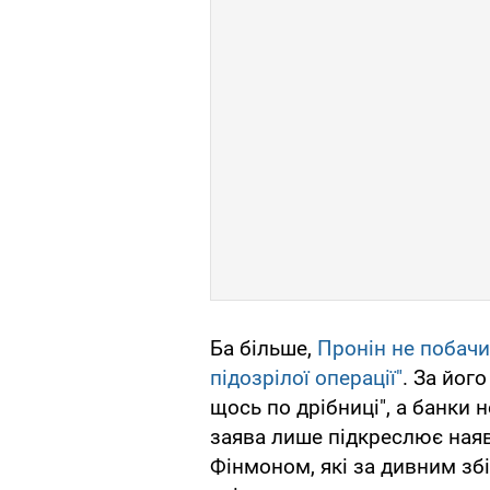
Ба більше,
Пронін не побачив
підозрілої операції"
. За йог
щось по дрібниці", а банки 
заява лише підкреслює наяв
Фінмоном, які за дивним зб