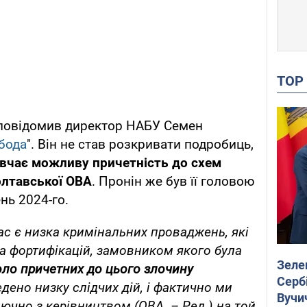
TO
повідомив директор НАБУ Семен
обода
". Він не став розкривати подробиць,
вчає можливу причетність до схем
олтавської ОВА
. Пронін же був її головою
нь 2024-го.
ас є низка кримінальних проваджень, які
а фортифікацій, замовником якого була
Зеле
оло причетних до цього злочину
Сербі
едено низку слідчих дій, і фактично ми
Вучи
ючно з керівництвом (ОВА. – Ред.) на той