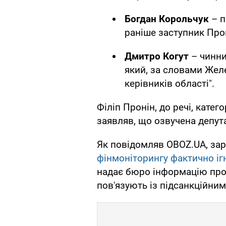
Богдан Корольчук
– 
раніше заступник Про
Дмитро Когут
– чинни
який, за словами Жел
керівників області".
Філіп Пронін, до речі, катег
заявляв, що озвучена депута
Як повідомляв OBOZ.UA, за
фінмоніторингу фактично і
надає бюро інформацію про р
пов'язують із підсанкційни