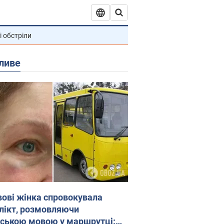
і обстріли
ливе
вові жінка спровокувала
лікт, розмовляючи
йською мовою у маршрутці: