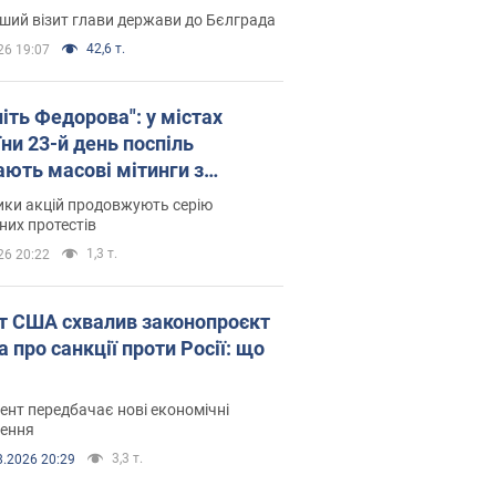
ший візит глави держави до Бєлграда
42,6 т.
26 19:07
іть Федорова": у містах
ни 23-й день поспіль
ають масові мітинги з
онками. Фото і відео
ики акцій продовжують серію
их протестів
1,3 т.
26 20:22
т США схвалив законопроєкт
 про санкції проти Росії: що
нт передбачає нові економічні
ення
3,3 т.
8.2026 20:29