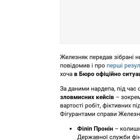
Железняк передав зібрані н
повідомив і про
перші резу
хоча
в Бюро офіційно ситуа
За даними нардепа, під час 
зловмисних кейсів
– зокре
вартості робіт, фіктивних під
Фігурантами справи Железня
Філіп Пронін
– колишн
Державної служби фін