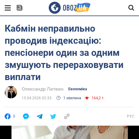
Кабмін неправильно
проводив індексацію:
пенсіонери один за одним
змушують перераховувати
виплати
Олександр Литвин
Економіка
15.04.2026 02:35
1 хвилина
164,2 т.
0
РУС