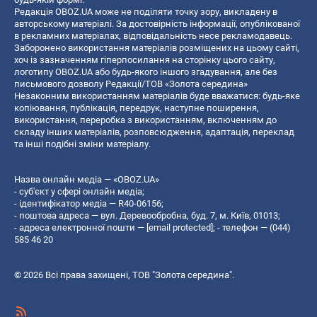
Редакція OBOZ.UA може не поділяти точку зору, викладену в
авторському матеріалі. За достовірність інформації, опублікованої
в рекламних матеріалах, відповідальність несе рекламодавець.
Заборонено використання матеріалів розміщених на цьому сайті,
хоч із зазначенням гіперпосилання на сторінку цього сайту,
логотипу OBOZ.UA або будь-якого іншого згадування, але без
письмового дозволу Редакції/ТОВ «Золота середина»
Незаконним використанням матеріалів буде вважатися: будь-яке
копiювання, публiкацiя, передрук, наступне поширення,
використання, переробка з використанням, включенням до
складу інших матеріалів, розповсюдження, адаптація, переклад
та інші подібні зміни матеріалу.
Назва онлайн медіа — «OBOZ.UA»
- суб'єкт у сфері онлайн медіа;
- ідентифікатор медіа — R40-06156;
- поштова адреса — вул. Деревообробна, буд. 7, м. Київ, 01013;
- адреса електронної пошти —
[email protected]
; - телефон — (044)
585 46 20
© 2026 Всі права захищені, ТОВ "Золота середина".