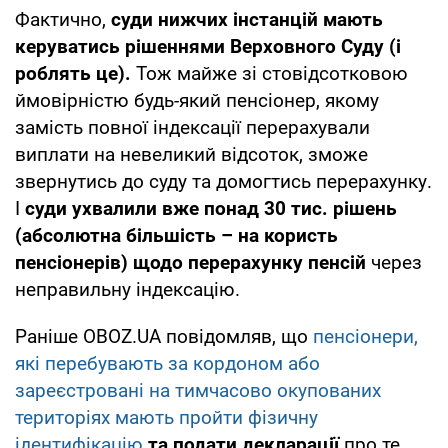
Фактично,
суди нижчих інстанцій мають
керуватись рішеннями Верховного Суду (і
роблять це).
Тож майже зі стовідсотковою
ймовірністю будь-який пенсіонер, якому
замість повної індексації перерахували
виплати на невеликий відсоток, зможе
звернутись до суду та домогтись перерахунку.
І
суди ухвалили вже понад 30 тис. рішень
(абсолютна більшість – на користь
пенсіонерів) щодо перерахунку пенсій
через
неправильну індексацію.
Раніше OBOZ.UA повідомляв, що
пенсіонери,
які перебувають за кордоном або
зареєстровані на тимчасово окупованих
територіях мають пройти фізичну
ідентифікацію
та подати декларації
про те,