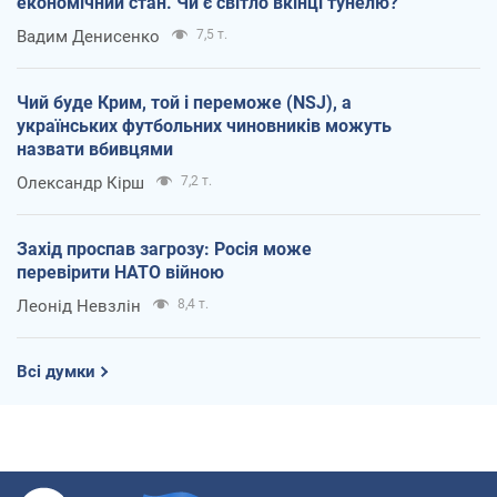
економічний стан. Чи є світло вкінці тунелю?
Вадим Денисенко
7,5 т.
Чий буде Крим, той і переможе (NSJ), а
українських футбольних чиновників можуть
назвати вбивцями
Олександр Кірш
7,2 т.
Захід проспав загрозу: Росія може
перевірити НАТО війною
Леонід Невзлін
8,4 т.
Всі думки