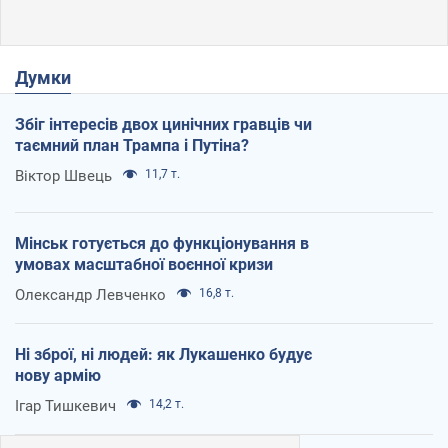
Думки
Збіг інтересів двох цинічних гравців чи
таємний план Трампа і Путіна?
Віктор Швець
11,7 т.
Мінськ готується до функціонування в
умовах масштабної воєнної кризи
Олександр Левченко
16,8 т.
Ні зброї, ні людей: як Лукашенко будує
нову армію
Ігар Тишкевич
14,2 т.