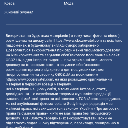
Краса
Мода
Жіночий журнал
Використання будь-яких матеріалів ( в тому числі фото- та відео-),
розміщених на цьому сайті
https://www.obozrevatel.com
та всіх його
піддоменах, в будь-якому вигляді суворо заборонено.
Дозволяється використання при отриманні письмового дозволу
на їх використання та за умови обов'язкового посилання на сайт
OBOZ.UA, а для інтернет-видань - при отриманні письмового
дозволу на їх використання та за умови обов'язкового
розміщення прямого, відкритого для пошукових систем,
гіперпосилання на сторінку OBOZ.UA за посиланням
https://www.obozrevatel.com
, на якій розміщено оригінальний
матеріал в першому абзаці матеріалу.
Всі матеріали на цьому сайті, в тому числі інтерв’ю, статті,
дослідження – є службовими творами журналістів редакції,
виключні майнові права на які належать ТОВ «Золота середина».
На всі опубліковані фотоматеріали Getty Images редакція має
майнові права, які захищаються законом України «Про авторські
права та суміжні права», ніхто не має права без письмового
дозволу ТОВ «Золота середина» їх використовувати, вони не
підлягають подальшому відтворенню, перекладу, поширенню в
будь-якій формі.