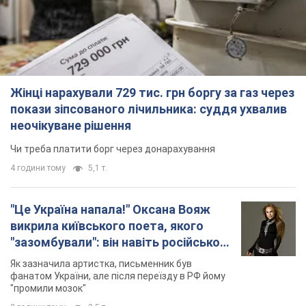
Жінці нарахували 729 тис. грн боргу за газ через
покази зіпсованого лічильника: суддя ухвалив
неочікуване рішення
Чи треба платити борг через донарахування
4 години тому
5,1 т.
"Це Україна напала!" Оксана Вояж
викрила київського поета, якого
"зазомбували": він навіть російської
не знав, а тепер хоче геноциду
Як зазначила артистка, письменник був
українців
фанатом України, але після переїзду в РФ йому
"промили мозок"