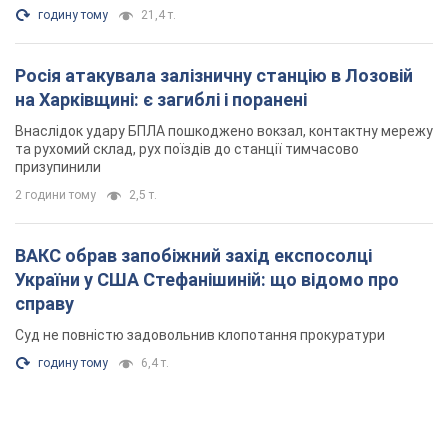
годину тому
21,4 т.
Росія атакувала залізничну станцію в Лозовій
на Харківщині: є загиблі і поранені
Внаслідок удару БПЛА пошкоджено вокзал, контактну мережу
та рухомий склад, рух поїздів до станції тимчасово
призупинили
2 години тому
2,5 т.
ВАКС обрав запобіжний захід експосолці
України у США Стефанішиній: що відомо про
справу
Суд не повністю задовольнив клопотання прокуратури
годину тому
6,4 т.