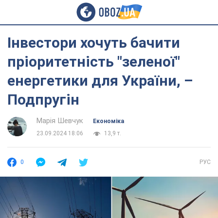
Інвестори хочуть бачити
пріоритетність "зеленої"
енергетики для України, –
Подпругін
Марія Шевчук
Економіка
23.09.2024 18:06
13,9 т.
0
РУС