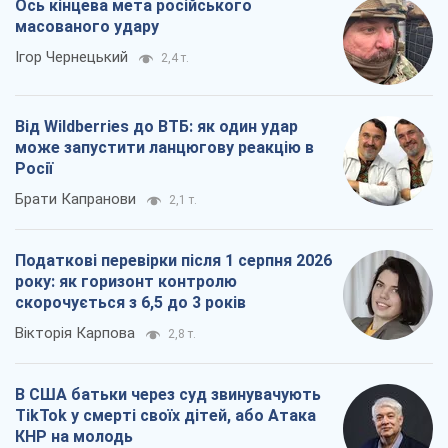
Ось кінцева мета російського
масованого удару
Ігор Чернецький
2,4 т.
Від Wildberries до ВТБ: як один удар
може запустити ланцюгову реакцію в
Росії
Брати Капранови
2,1 т.
Податкові перевірки після 1 серпня 2026
року: як горизонт контролю
скорочується з 6,5 до 3 років
Вікторія Карпова
2,8 т.
В США батьки через суд звинувачують
TikTok у смерті своїх дітей, або Атака
КНР на молодь