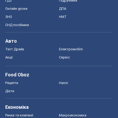
ГДЗ
Підручники
Онлайн уроки
ДПА
ЗНО
НМТ
СНД посібники
Авто
Тест Драйв
Електромобілі
Акції
Сервіс
Food Oboz
Рецепти
Напої
Дієти
Економіка
Ринки та компанії
Макроекономіка