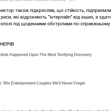
ектор також підкреслив, що стійкість, підприємли
і риси, які відрізняють "Інтерпайп" від інших, а зда
кополі під щоденними обстрілами по-справжньому