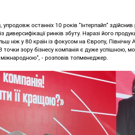
, упродовж останніх 10 років "Інтерпайп" здійснив
з диверсифікації ринків збуту. Наразі його продук
льш ніж у 80 країн із фокусом на Європу, Північну 
"З точки зору бізнесу компанія є дуже успішною, м
ш міжнародною", - розповів топменеджер.