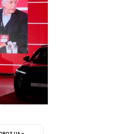
 OBOZ.UA у