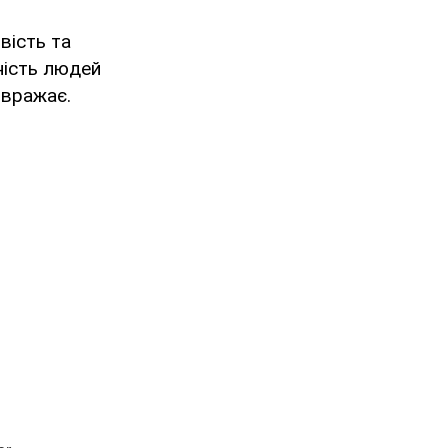
вість та
тність людей
 вражає.