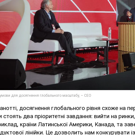
анотті, досягнення глобального рівня схоже на пе
и стоять два пріоритетні завдання: вийти на ринки
приклад, країни Латинської Америки, Канада, та за
уктової лінійки. Це дозволить нам конкурувати і