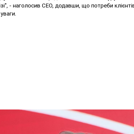
лізі", - наголосив CEO, додавши, що потреби клієнт
уваги.