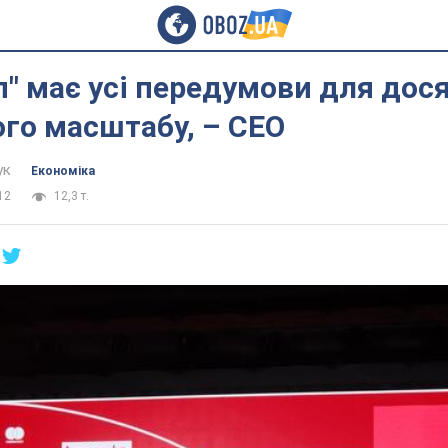
п" має усі передумови для дос
го масштабу, – CEO
ук
Економіка
12
12,3 т.