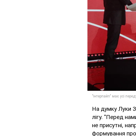
На думку Луки З
лігу. "Перед нам
не присутні, на
формування прод