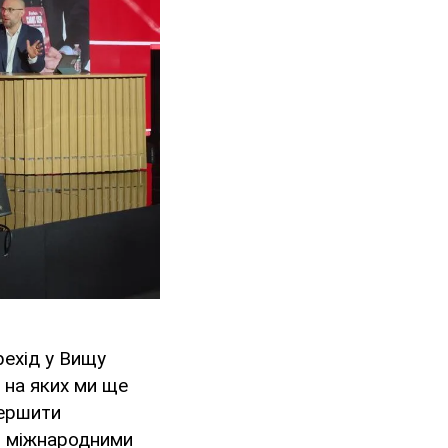
рехід у Вищу
, на яких ми ще
вершити
з міжнародними