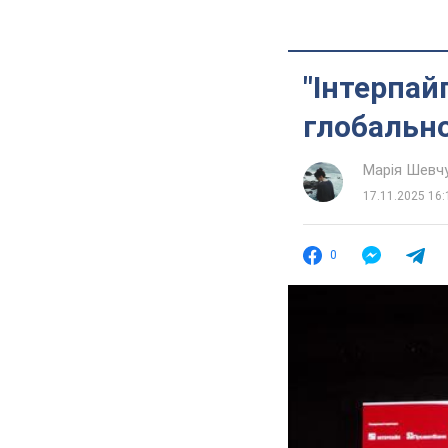
"Інтерпай
глобально
Марія Шевч
17.11.2025 16:
0