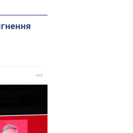
ягнення
РУС