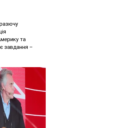
 разючу
ція
Америку та
оє завдання –