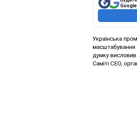
Google
Українська пром
масштабування 
думку висловив 
Саміті СЕО, орг