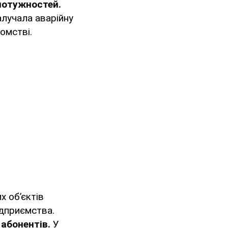
 потужностей.
алучала аварійну
омстві.
х об’єктів
ідприємства.
абонентів.
У