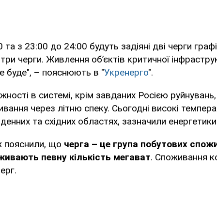
0 та з 23:00 до 24:00 будуть задіяні дві черги граф
 три черги. Живлення об’єктів критичної інфрастру
 буде", – пояснюють в "
Укренерго
".
жності в системі, крім завданих Росією руйнувань
вання через літню спеку. Сьогодні високі темпера
вденних та східних областях, зазначили енергетики
ж пояснили, що
черга – це група побутових спож
поживають певну кількість мегават
. Споживання к
ерг.