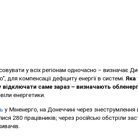
асовувати у всіх регіонам одночасно – визначає Д
", для компенсації дефіциту енергії в системі.
Яка
гу відключати саме зараз – визначають обленер
овіли енергетики.
ть
у Міненерго, на Донеччині через знеструмлення 
ся 280 працівників; через російські обстріли за
ивачів.