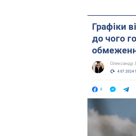
Графіки в
до чого г
обмеженн
Олександр 
4.07.2024 
0