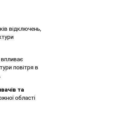
іків відключень,
ктури
, впливає
тури повітря в
.
ивачів та
ожної області