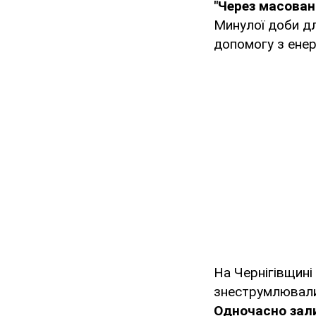
"Через масован
Минулої доби дл
допомогу з енер
На Чернігівщині
знеструмлювалис
Одночасно зал