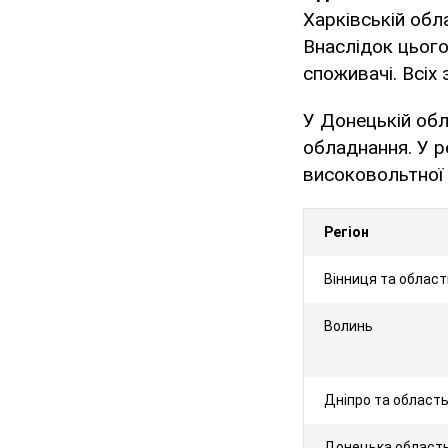
Харківській обл
Внаслідок цього
споживачі. Всіх
У Донецькій обл
обладнання. У р
високовольтної п
Регіон
Вінниця та област
Волинь
Дніпро та област
Донецька област