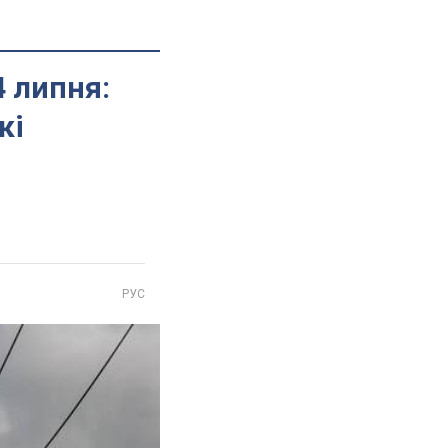
4 липня:
кі
РУС