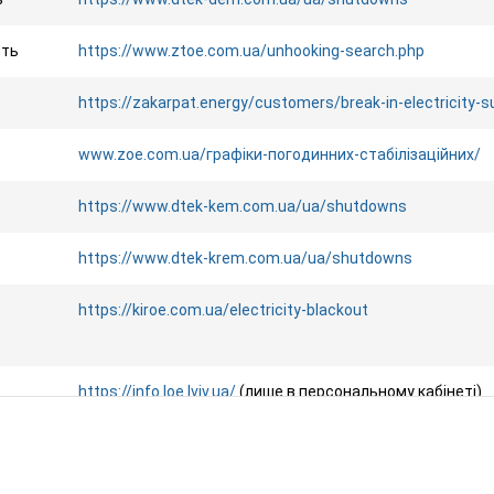
сть
https://www.ztoe.com.ua/unhooking-search.php
https://zakarpat.energy/customers/break-in-electricity-
www.zoe.com.ua/графіки-погодинних-стабілізаційних/
https://www.dtek-kem.com.ua/ua/shutdowns
https://www.dtek-krem.com.ua/ua/shutdowns
https://kiroe.com.ua/electricity-blackout
https://info.loe.lviv.ua/
(лише в персональному кабінеті)
сть
https://www.energy.mk.ua/grafik-obmezhennya-spozhyva