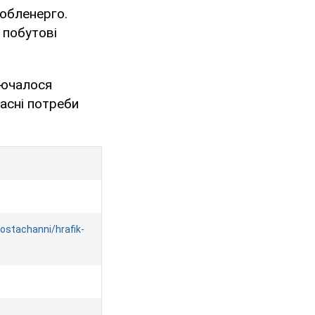
 обленерго.
 побутові
ключалося
асні потреби
ostachanni/hrafik-