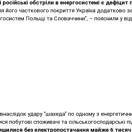
і російські обстріли в енергосистемі є дефіцит
я його часткового покриття Україна додатково з
госистем Польщі та Словаччини", – пояснили у від
 внаслідок удару "шахеда" по одному з енергетични
я побутові споживачі та сільськогосподарські п
ишилися без електропостачання майже 6 тисяч 