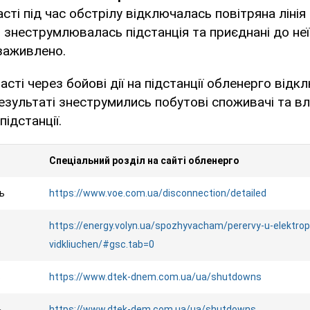
асті під час обстрілу відключалась повітряна лінія
 знеструмлювалась підстанція та приєднані до неї
 заживлено.
асті через бойові дії на підстанції обленерго від
езультаті знеструмились побутові споживачі та вл
ідстанції.
Спеціальний розділ на сайті обленерго
ь
https://www.voe.com.ua/disconnection/detailed
https://energy.volyn.ua/spozhyvacham/perervy-u-elektrop
vidkliuchen/#gsc.tab=0
ь
https://www.dtek-dnem.com.ua/ua/shutdowns
ь
https://www.dtek-dem.com.ua/ua/shutdowns