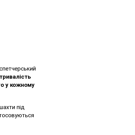
испетчерський
 тривалість
го у кожному
шахти під
стосовуються