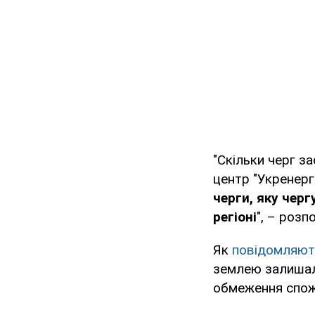
"Скільки черг з
центр "Укренерго
черги, яку чер
регіоні
", – розп
Як
повідомляю
землею залишали
обмеження спож