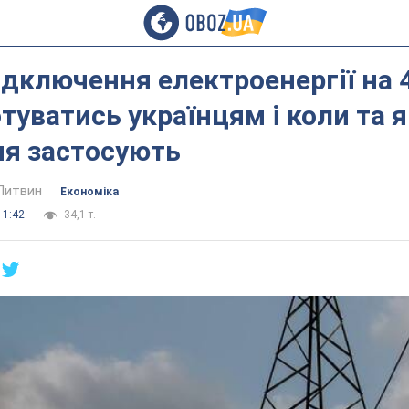
ідключення електроенергії на 
отуватись українцям і коли та я
я застосують
Литвин
Економіка
11:42
34,1 т.