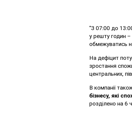
"З 07:00 до 13:0
у решту годин –
обмежуватись не
На дефіцит поту
зростання спожи
центральних, пі
В компанії тако
бізнесу, які с
розділено на 6 ч