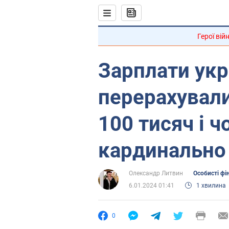
Герої вій
Зарплати ук
перерахували
100 тисяч і 
кардинально
Олександр Литвин
Особисті фі
6.01.2024 01:41
1 хвилина
0