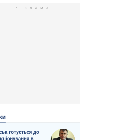
ки
ськ готується до
кціонування в