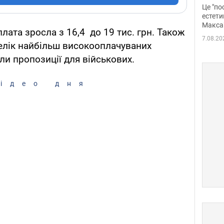
росі
Це "по
Фото
естети
Макса
плата зросла з 16,4 до 19 тис. грн. Також
7.08.20
елік найбільш високооплачуваних
ли пропозиції для військових.
ідео дня