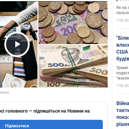
Як на 
пальн
7.08.20
"Біли
влас
США 
Play Video
буді
зали
Трамп 
подаст
"жахли
7.08.20
Війн
такт
сі головного — підпишіться на Новини на
пока
ріше
Підписатися