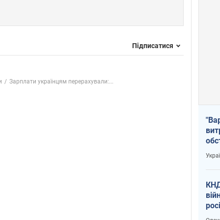
Підписатися
и
Зарплати українцям перерахували:...
"Ва
вит
обс
вря
Укра
офі
КНД
вій
рос
пів