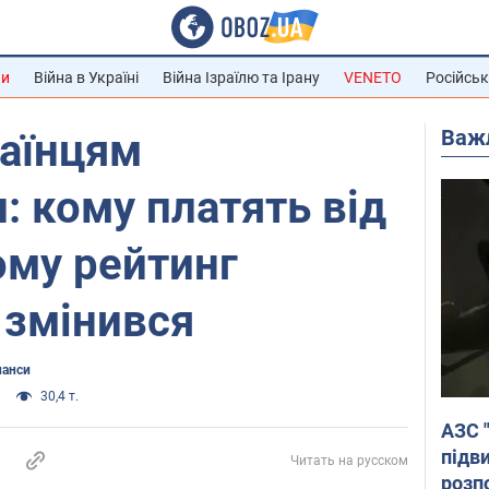
ни
Війна в Україні
Війна Ізраїлю та Ірану
VENETO
Російськ
Важ
раїнцям
: кому платять від
чому рейтинг
 змінився
нанси
30,4 т.
АЗС 
підв
Читать на русском
розпо