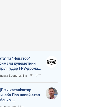
рта" та "Новатор"
римали кулеметний
тріл і удар FPV-дрона,
тувавши життя
3,7 т.
їнська Бронетехніка
церу ЗСУ
Р як каталізатор
ни, або Про новий етап
ійсько-
нічнокорейського
3,8 т.