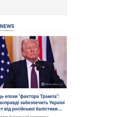
P NEWS
ць епохи "фактора Трампа":
насправді забезпечить Україні
т від російської балістики.
рв’ю з Безсмертним
мир Зеленський зустрівся з