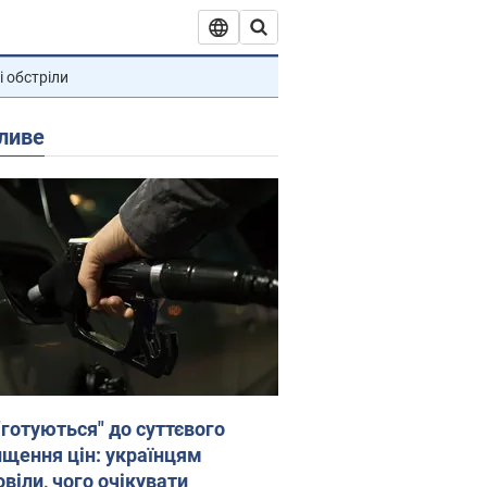
і обстріли
ливе
"готуються" до суттєвого
ищення цін: українцям
віли, чого очікувати