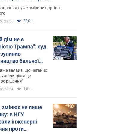
заправках уже змінили вартість
ого
23,0 т.
26 22:56
й дім не є
ністю Трампа": суд
зупинив
вництво бальної
 за $400 млн
вже заявив, що негайно
ь апеляцію а це
ве рішення"
1,8 т.
26 23:54
а змінює не лише
ику: в НГУ
зали інженерні
ння проти