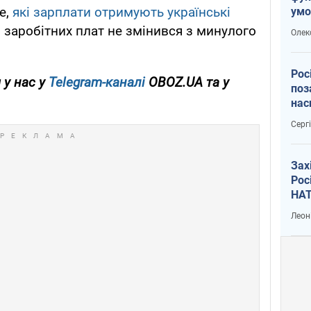
е,
які зарплати отримують українські
умо
воє
 заробітних плат не змінився з минулого
Олек
Рос
 у нас у
Telegram-каналі
OBOZ.UA та у
поз
нас
вій
Серг
Зах
Рос
НАТ
Леон