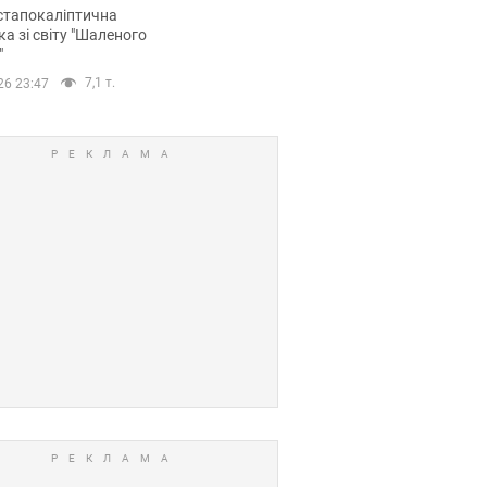
йських FPV-дронів.
стапокаліптична
ка зі світу "Шаленого
"
7,1 т.
26 23:47