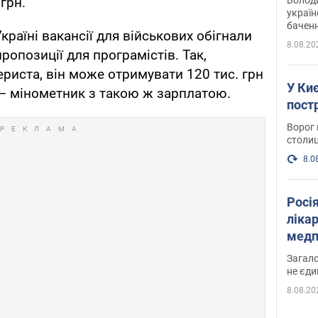
грн.
україн
баченн
країні вакансії для військових обігнали
у боро
8.08.20
ропозиції для програмістів. Так,
ериста, він може отримувати 120 тис. грн
У Киє
і – мінометник з такою ж зарплатою.
пост
Ворог 
столиц
8.0
Росі
ліка
медп
Загало
не єди
8.08.20