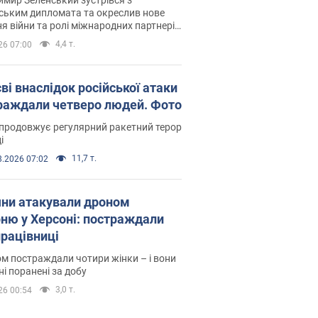
ським дипломата та окреслив нове
я війни та ролі міжнародних партнерів
тьбі з Росією
4,4 т.
26 07:00
ві внаслідок російської атаки
раждали четверо людей. Фото
продовжує регулярний ракетний терор
і
11,7 т.
8.2026 07:02
яни атакували дроном
рню у Херсоні: постраждали
рацівниці
м постраждали чотири жінки – і вони
ні поранені за добу
3,0 т.
26 00:54