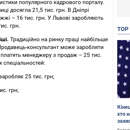
тистики популярного кадрового порталу.
иці досягла 21,5 тис. грн. В Дніпрі
іжжі – 16 тис. грн. У Львові заробляють
тис. грн.
TO
іші.
Традиційно на ринку праці найбільше
 Продавець-консультант може заробляти
е платять менеджеру з продаж – 25 тис.
х спеціальностей:
заробляє 25 тис. грн;
ис. грн;
Кіне
хто 
захис
Інте
Володи