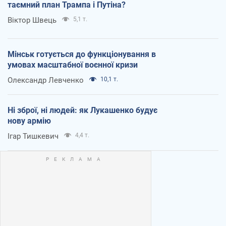
таємний план Трампа і Путіна?
Віктор Швець
5,1 т.
Мінськ готується до функціонування в
умовах масштабної воєнної кризи
Олександр Левченко
10,1 т.
Ні зброї, ні людей: як Лукашенко будує
нову армію
Ігар Тишкевич
4,4 т.