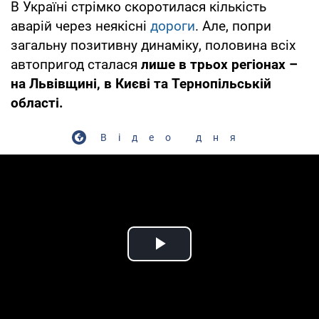
В Україні стрімко скоротилася кількість
аварій через неякісні
дороги
. Але, попри
загальну позитивну динаміку, половина всіх
автопригод сталася
лише в трьох регіонах –
на Львівщині, в Києві та Тернопільській
області.
Відео дня
Play Video