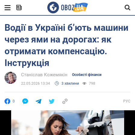
Водії в Україні бʼють машини
через ями на дорогах: як
отримати компенсацію.
Інструкція
Станіслав Кожемякін
Особисті фінанси
22.05.2026 13:34
3 хвилини
798
0
РУС