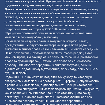
розміщених на цьому сайті
https://www.obozrevatel.com
та всіх його
піддоменах, в будь-якому вигляді суворо заборонено.
Дозволяється використання при отриманні письмового дозволу
на їх використання та за умови обов'язкового посилання на сайт
OBOZ.UA, а для інтернет-видань - при отриманні письмового
дозволу на їх використання та за умови обов'язкового
розміщення прямого, відкритого для пошукових систем,
гіперпосилання на сторінку OBOZ.UA за посиланням
https://www.obozrevatel.com
, на якій розміщено оригінальний
матеріал в першому абзаці матеріалу.
Всі матеріали на цьому сайті, в тому числі інтерв’ю, статті,
дослідження – є службовими творами журналістів редакції,
виключні майнові права на які належать ТОВ «Золота середина».
На всі опубліковані фотоматеріали Getty Images редакція має
майнові права, які захищаються законом України «Про авторські
права та суміжні права», ніхто не має права без письмового
дозволу ТОВ «Золота середина» їх використовувати, вони не
підлягають подальшому відтворенню, перекладу, поширенню в
будь-якій формі.
Редакція OBOZ.UA може не поділяти точку зору, викладену в
авторському матеріалі. За достовірність інформації, опублікованої
в рекламних матеріалах, відповідальність несе рекламодавець.
Заборонено використання матеріалів розміщених на цьому сайті,
хоч із зазначенням гіперпосилання на сторінку цього сайту,
логотипу OBOZ.UA або будь-якого іншого згадування, але без
письмового дозволу Редакції/ТОВ «Золота середина»
Незаконним використанням матеріалів буде вважатися: будь-яке