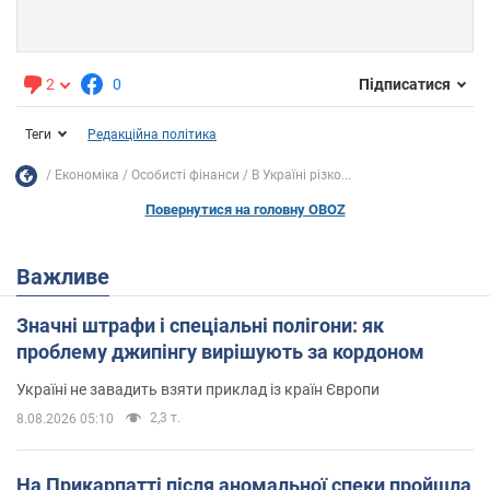
2
0
Підписатися
Теги
Редакційна політика
Економіка
Особисті фінанси
В Україні різко...
Повернутися на головну OBOZ
Важливе
Значні штрафи і спеціальні полігони: як
проблему джипінгу вирішують за кордоном
Україні не завадить взяти приклад із країн Європи
2,3 т.
8.08.2026 05:10
На Прикарпатті після аномальної спеки пройшла