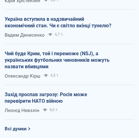
Юрій Хрістензен
Україна вступила в надзвичайний
економічний стан. Чи є світло вкінці тунелю?
Вадим Денисенко
6,7 т.
Чий буде Крим, той і переможе (NSJ), а
українських футбольних чиновників можуть
назвати вбивцями
Олександр Кірш
6,5 т.
Захід проспав загрозу: Росія може
перевірити НАТО війною
Леонід Невзлін
8,0 т.
Всі думки