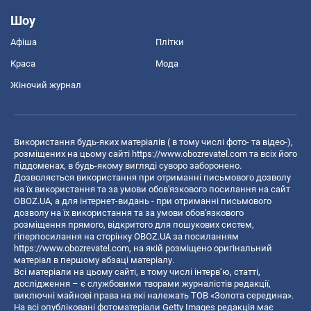
Шоу
Афіша
Плітки
Краса
Мода
Жіночий журнал
Використання будь-яких матеріалів ( в тому числі фото- та відео-),
розміщених на цьому сайті
https://www.obozrevatel.com
та всіх його
піддоменах, в будь-якому вигляді суворо заборонено.
Дозволяється використання при отриманні письмового дозволу
на їх використання та за умови обов'язкового посилання на сайт
OBOZ.UA, а для інтернет-видань - при отриманні письмового
дозволу на їх використання та за умови обов'язкового
розміщення прямого, відкритого для пошукових систем,
гіперпосилання на сторінку OBOZ.UA за посиланням
https://www.obozrevatel.com
, на якій розміщено оригінальний
матеріал в першому абзаці матеріалу.
Всі матеріали на цьому сайті, в тому числі інтерв’ю, статті,
дослідження – є службовими творами журналістів редакції,
виключні майнові права на які належать ТОВ «Золота середина».
На всі опубліковані фотоматеріали Getty Images редакція має