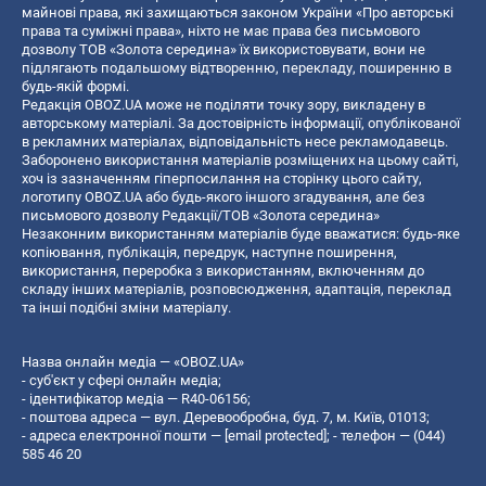
майнові права, які захищаються законом України «Про авторські
права та суміжні права», ніхто не має права без письмового
дозволу ТОВ «Золота середина» їх використовувати, вони не
підлягають подальшому відтворенню, перекладу, поширенню в
будь-якій формі.
Редакція OBOZ.UA може не поділяти точку зору, викладену в
авторському матеріалі. За достовірність інформації, опублікованої
в рекламних матеріалах, відповідальність несе рекламодавець.
Заборонено використання матеріалів розміщених на цьому сайті,
хоч із зазначенням гіперпосилання на сторінку цього сайту,
логотипу OBOZ.UA або будь-якого іншого згадування, але без
письмового дозволу Редакції/ТОВ «Золота середина»
Незаконним використанням матеріалів буде вважатися: будь-яке
копiювання, публiкацiя, передрук, наступне поширення,
використання, переробка з використанням, включенням до
складу інших матеріалів, розповсюдження, адаптація, переклад
та інші подібні зміни матеріалу.
Назва онлайн медіа — «OBOZ.UA»
- суб'єкт у сфері онлайн медіа;
- ідентифікатор медіа — R40-06156;
- поштова адреса — вул. Деревообробна, буд. 7, м. Київ, 01013;
- адреса електронної пошти —
[email protected]
; - телефон — (044)
585 46 20