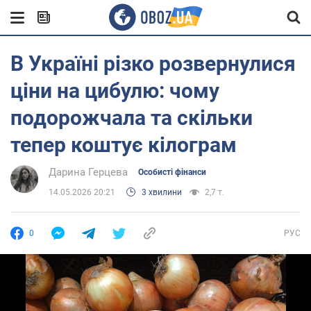
В Україні різко розвернулися
ціни на цибулю: чому
подорожчала та скільки
тепер коштує кілограм
Дарина Герцева
Особисті фінанси
14.05.2026 20:21
3 хвилини
2,7 т.
0
РУС