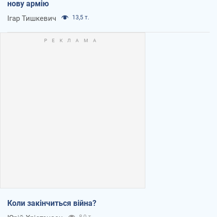
нову армію
Ігар Тишкевич
13,5 т.
Коли закінчиться війна?
8,0 т.