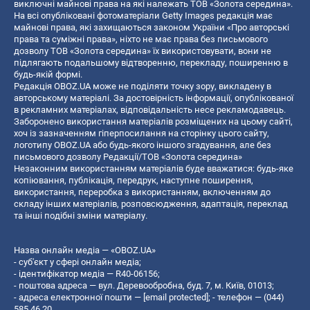
виключні майнові права на які належать ТОВ «Золота середина».
На всі опубліковані фотоматеріали Getty Images редакція має
майнові права, які захищаються законом України «Про авторські
права та суміжні права», ніхто не має права без письмового
дозволу ТОВ «Золота середина» їх використовувати, вони не
підлягають подальшому відтворенню, перекладу, поширенню в
будь-якій формі.
Редакція OBOZ.UA може не поділяти точку зору, викладену в
авторському матеріалі. За достовірність інформації, опублікованої
в рекламних матеріалах, відповідальність несе рекламодавець.
Заборонено використання матеріалів розміщених на цьому сайті,
хоч із зазначенням гіперпосилання на сторінку цього сайту,
логотипу OBOZ.UA або будь-якого іншого згадування, але без
письмового дозволу Редакції/ТОВ «Золота середина»
Незаконним використанням матеріалів буде вважатися: будь-яке
копiювання, публiкацiя, передрук, наступне поширення,
використання, переробка з використанням, включенням до
складу інших матеріалів, розповсюдження, адаптація, переклад
та інші подібні зміни матеріалу.
Назва онлайн медіа — «OBOZ.UA»
- суб'єкт у сфері онлайн медіа;
- ідентифікатор медіа — R40-06156;
- поштова адреса — вул. Деревообробна, буд. 7, м. Київ, 01013;
- адреса електронної пошти —
[email protected]
; - телефон — (044)
585 46 20