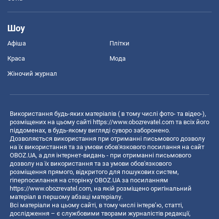
Шоу
Афіша
Плітки
Краса
Мода
Жіночий журнал
Використання будь-яких матеріалів ( в тому числі фото- та відео-),
розміщених на цьому сайті
https://www.obozrevatel.com
та всіх його
піддоменах, в будь-якому вигляді суворо заборонено.
Дозволяється використання при отриманні письмового дозволу
на їх використання та за умови обов'язкового посилання на сайт
OBOZ.UA, а для інтернет-видань - при отриманні письмового
дозволу на їх використання та за умови обов'язкового
розміщення прямого, відкритого для пошукових систем,
гіперпосилання на сторінку OBOZ.UA за посиланням
https://www.obozrevatel.com
, на якій розміщено оригінальний
матеріал в першому абзаці матеріалу.
Всі матеріали на цьому сайті, в тому числі інтерв’ю, статті,
дослідження – є службовими творами журналістів редакції,