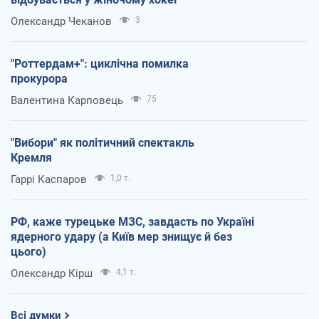
Олександр Чеканов
3
"Роттердам+": циклічна помилка
прокурора
Валентина Карповець
75
"Вибори" як політичний спектакль
Кремля
Гаррі Каспаров
1,0 т.
РФ, каже турецьке МЗС, завдасть по Україні
ядерного удару (а Київ мер знищує й без
цього)
Олександр Кірш
4,1 т.
Всі думки