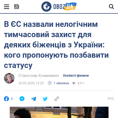
В ЄС назвали нелогічним
тимчасовий захист для
деяких біженців з України:
кого пропонують позбавити
статусу
Станіслав Кожемякін
Особисті фінанси
20.05.2026 15:22
1 хвилина
6,9 т.
0
РУС