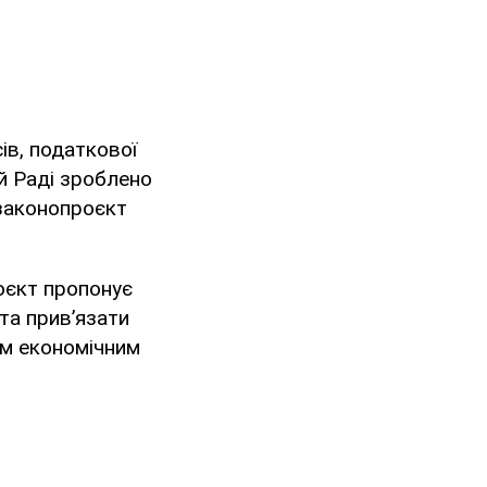
ів, податкової
ій Раді зроблено
 законопроєкт
оєкт пропонує
та прив’язати
им економічним