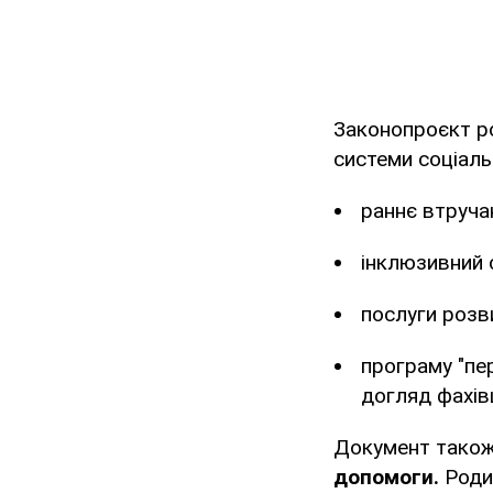
Законопроєкт ро
системи соціаль
раннє втручан
інклюзивний с
послуги розв
програму "пе
догляд фахів
Документ також
допомоги.
Родин