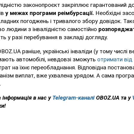
алідністю законопроєкт закріплює гарантований д
ів
у межах програми реімбурсації.
Необхідні зас
ладних погоджень і тривалого збору довідок. Так
во людини з інвалідністю самостійно
розпоряджа
ть у разі перебування в закладі догляду.
BOZ.UA раніше, українські інваліди (у тому числі в
 мають автомобілі, невдовзі зможуть
отримати від
рат на їхнє переобладнання. Відповідна постанов
анізм виплат, вже ухвалена урядом. А сама прогр
.
 інформація в нас у
Telegram-каналі
OBOZ.UA та у
ки!