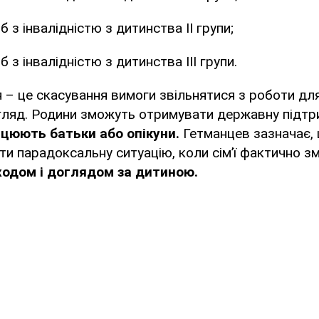
б з інвалідністю з дитинства ІІ групи;
б з інвалідністю з дитинства ІІІ групи.
 – це скасування вимоги звільнятися з роботи дл
гляд. Родини зможуть отримувати державну підт
рацюють батьки або опікуни.
Гетманцев зазначає,
ти парадоксальну ситуацію, коли сім’ї фактично 
одом і доглядом за дитиною.