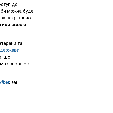
оступ до
оби можна буде
ож закріплено
тися своєю
етерани та
 держави
а, що
ама запрацює
Viber
. Не