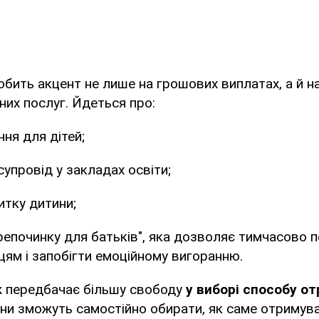
бить акцент не лише на грошових виплатах, а й н
них послуг. Йдеться про:
ня для дітей;
упровід у закладах освіти;
итку дитини;
репочинку для батьків", яка дозволяє тимчасово 
цям і запобігти емоційному вигоранню.
 передбачає більшу свободу
у виборі способу о
и зможуть самостійно обирати, як саме отримува