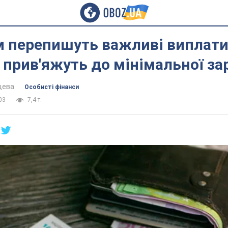
 перепишуть важливі виплати
прив'яжуть до мінімальної за
цева
Особисті фінанси
03
7,4 т.