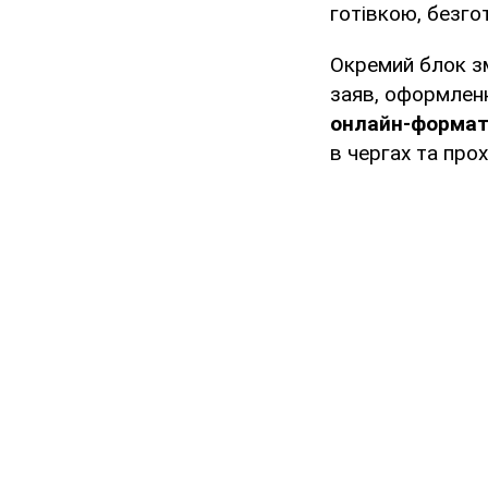
готівкою, безго
Окремий блок зм
заяв, оформлен
онлайн-формат
в чергах та про