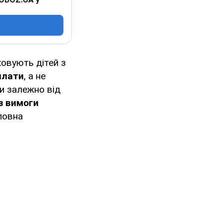
ховують дітей з
плати
, а не
и залежно від
з вимоги
повна