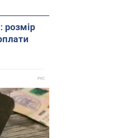
: розмір
рплати
РУС