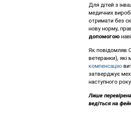
Для дітей з інв
медичних вироб
отримати без ск
нову норму, пра
допомогою
наві
Як повідомляв O
ветеранки), які
компенсацію
вит
затверджує мех
наступного року
Лише перевірена
ведіться на фей