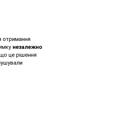
я отримання
римку
незалежно
 що це рішення
змушували