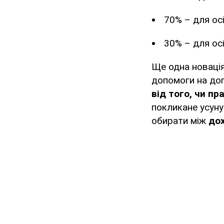
70% – для осі
30% – для осі
Ще одна новація
допомоги на до
від того, чи п
покликане усуну
обирати між
дох