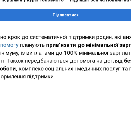
Підписатися
ено крок до систематичної підтримки родин, які ви
помогу
планують
прив’язати до мінімальної
зар
німуму, із виплатами до 100% мінімальної зарплат
сті. Також передбачаються допомога на догляд
бе
роботи,
комплекс соціальних і медичних послуг та 
формлення підтримки.