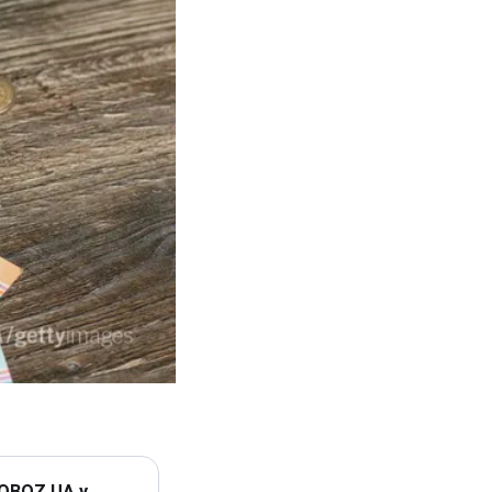
 OBOZ.UA у