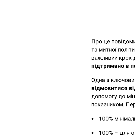
Про це повідоми
та митної політ
важливий крок д
підтримано в п
Одна з ключових
відмовитися ві
допомогу до мін
показником. Пе
100% мінімаль
100% – для ос