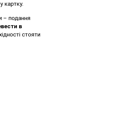
у картку.
и – подання
вести в
ідності стояти