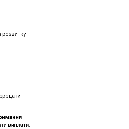
а розвитку
передати
тримання
ти виплати,