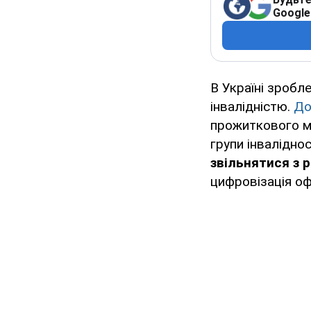
Google
В Україні зробл
інвалідністю.
До
прожиткового мі
групи інвалідно
звільнятися з 
цифровізація о