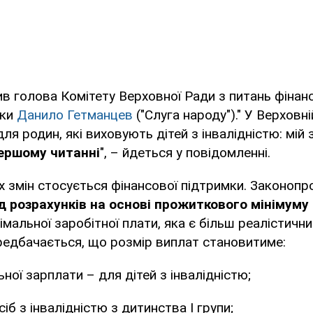
в голова Комітету Верховної Ради з питань фінанс
ики
Данило Гетманцев
("Слуга народу")." У Верховн
ля родин, які виховують дітей з інвалідністю: мій
ершому читанні
", – йдеться у повідомленні.
 змін стосується фінансової підтримки. Законопр
д розрахунків на основі прожиткового мінімуму
імальної заробітної плати, яка є більш реалістичн
редбачається, що розмір виплат становитиме:
ної зарплати – для дітей з інвалідністю;
іб з інвалідністю з дитинства І групи;