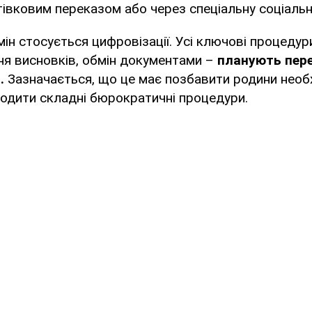
тівковим переказом або через спеціальну соціальн
ін стосується цифровізації. Усі ключові процедур
ня висновків, обмін документами –
планують пере
.
Зазначається, що це має позбавити родини необх
ходити складні бюрократичні процедури.