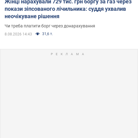
Жінці нарахували 729 тис. грн боргу за газ через
покази зіпсованого лічильника: суддя ухвалив
неочікуване рішення
Чи треба платити борг через донарахування
31,6 т.
8.08.2026 14:43