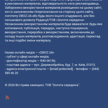
в рекламних матеріалах, відповідальність несе рекламодавець.
Заборонено використання матеріалів розміщених на цьому сайті,
хоч із зазначенням гіперпосилання на сторінку цього сайту,
логотипу OBOZ.UA або будь-якого іншого згадування, але без
письмового дозволу Редакції/ТОВ «Золота середина»
Незаконним використанням матеріалів буде вважатися: будь-яке
копiювання, публiкацiя, передрук, наступне поширення,
використання, переробка з використанням, включенням до
складу інших матеріалів, розповсюдження, адаптація, переклад
та інші подібні зміни матеріалу.
Назва онлайн медіа — «OBOZ.UA»
- суб'єкт у сфері онлайн медіа;
- ідентифікатор медіа — R40-06156;
- поштова адреса — вул. Деревообробна, буд. 7, м. Київ, 01013;
- адреса електронної пошти —
[email protected]
; - телефон — (044)
585 46 20
© 2026 Всі права захищені, ТОВ "Золота середина".