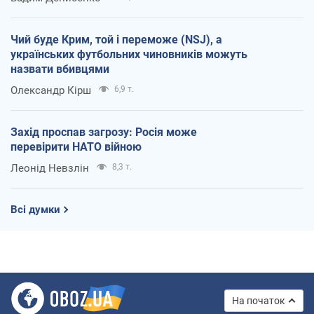
Чий буде Крим, той і переможе (NSJ), а
українських футбольних чиновників можуть
назвати вбивцями
Олександр Кірш
6,9 т.
Захід проспав загрозу: Росія може
перевірити НАТО війною
Леонід Невзлін
8,3 т.
Всі думки
На початок