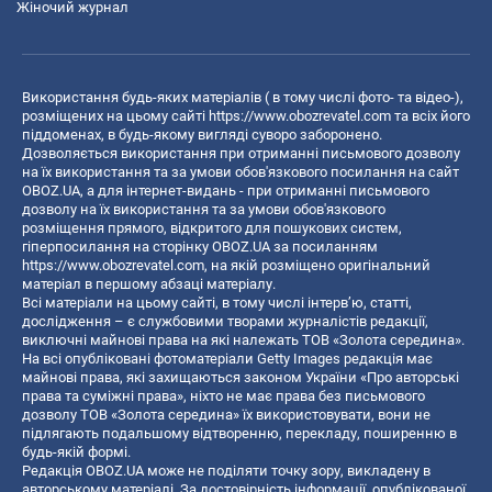
Жіночий журнал
Використання будь-яких матеріалів ( в тому числі фото- та відео-),
розміщених на цьому сайті
https://www.obozrevatel.com
та всіх його
піддоменах, в будь-якому вигляді суворо заборонено.
Дозволяється використання при отриманні письмового дозволу
на їх використання та за умови обов'язкового посилання на сайт
OBOZ.UA, а для інтернет-видань - при отриманні письмового
дозволу на їх використання та за умови обов'язкового
розміщення прямого, відкритого для пошукових систем,
гіперпосилання на сторінку OBOZ.UA за посиланням
https://www.obozrevatel.com
, на якій розміщено оригінальний
матеріал в першому абзаці матеріалу.
Всі матеріали на цьому сайті, в тому числі інтерв’ю, статті,
дослідження – є службовими творами журналістів редакції,
виключні майнові права на які належать ТОВ «Золота середина».
На всі опубліковані фотоматеріали Getty Images редакція має
майнові права, які захищаються законом України «Про авторські
права та суміжні права», ніхто не має права без письмового
дозволу ТОВ «Золота середина» їх використовувати, вони не
підлягають подальшому відтворенню, перекладу, поширенню в
будь-якій формі.
Редакція OBOZ.UA може не поділяти точку зору, викладену в
авторському матеріалі. За достовірність інформації, опублікованої