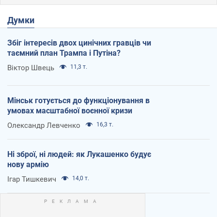
Думки
Збіг інтересів двох цинічних гравців чи
таємний план Трампа і Путіна?
Віктор Швець
11,3 т.
Мінськ готується до функціонування в
умовах масштабної воєнної кризи
Олександр Левченко
16,3 т.
Ні зброї, ні людей: як Лукашенко будує
нову армію
Ігар Тишкевич
14,0 т.