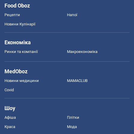
Food Oboz
Рецепти
Напої
Новини Кулінарії
Економіка
Ринки та компанії
Макроекономіка
MedOboz
Новини медицини
MAMACLUB
Covid
Шоу
Афіша
Плітки
Краса
Мода