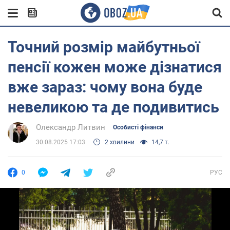
Точний розмір майбутньої
пенсії кожен може дізнатися
вже зараз: чому вона буде
невеликою та де подивитись
Олександр Литвин
Особисті фінанси
30.08.2025 17:03
2 хвилини
14,7 т.
0
РУС