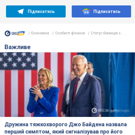
Підписатись
Підписатись
Економіка
Особисті фінанси
Статус біженців з...
Важливе
Дружина тяжкохворого Джо Байдена назвала
перший симптом, який сигналізував про його