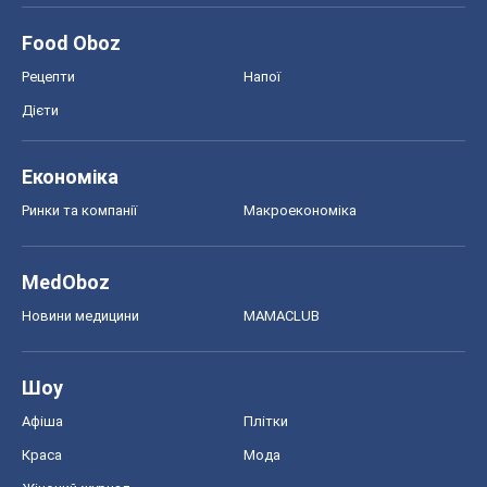
Food Oboz
Рецепти
Напої
Дієти
Економіка
Ринки та компанії
Макроекономіка
MedOboz
Новини медицини
MAMACLUB
Шоу
Афіша
Плітки
Краса
Мода