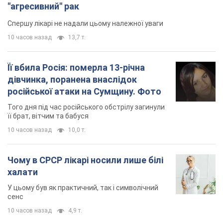
"агресивний" рак
Спершу лікарі не надали цьому належної уваги
10 часов назад
13,7 т.
Її вбила Росія: померла 13-річна
дівчинка, поранена внаслідок
російської атаки на Сумщину. Фото
Того дня під час російського обстрілу загинули
її брат, вітчим та бабуся
10 часов назад
10,0 т.
Чому в СРСР лікарі носили лише білі
халати
У цьому був як практичний, так і символічний
сенс
10 часов назад
4,9 т.