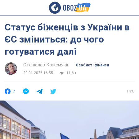
Статус біженців з України в
ЄС зміниться: до чого
готуватися далі
Станіслав Кожемякін
Особисті фінанси
20.01.2026 16:55
11,6 т.
7
РУС