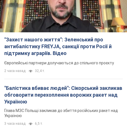
"Захист нашого життя": Зеленський про
антибалістику FREYJA, санкції проти Росії й
підтримку аграріїв. Відео
Європейські партнери долучаються до спільного проєкту
2 часа назад
32,4 т.
"Балістика вбиває людей": Сікорський закликав
обговорити перехоплення ворожих ракет над
Україною
Глава МЗС Польщі закликав до збиття російських ракет над
Україною
3 часа назад
6,5 т.