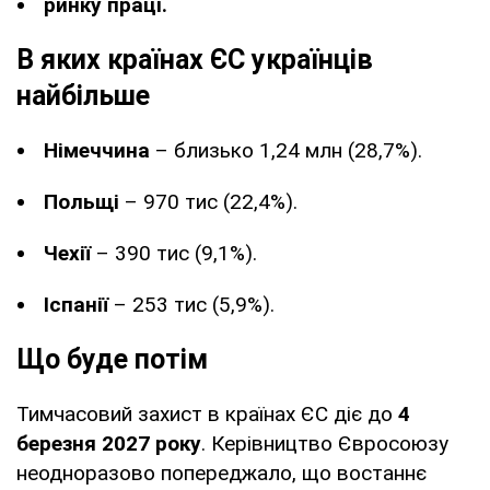
ринку праці.
В яких країнах ЄС українців
найбільше
Німеччина
– близько 1,24 млн (28,7%).
Польщі
– 970 тис (22,4%).
Чехії
– 390 тис (9,1%).
Іспанії
– 253 тис (5,9%).
Що буде потім
Тимчасовий захист в країнах ЄС діє до
4
березня 2027 року
. Керівництво Євросоюзу
неодноразово попереджало, що востаннє