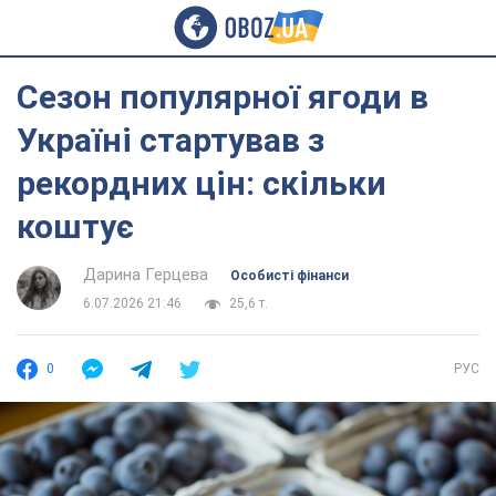
Сезон популярної ягоди в
Україні стартував з
рекордних цін: скільки
коштує
Дарина Герцева
Особисті фінанси
6.07.2026 21:46
25,6 т.
0
РУС