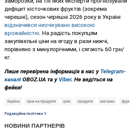
заморозки, на тлі яких експерти прогнозували
дефіцит кісточкових фруктів (зокрема
черешні), сезон черешні 2026 року в Україні
відзначився неочікувано високою
врожайністю
. На радість покупцям
закупівельні ціни на ягоду в рази нижчі,
порівняно з минулорічними, і сягають 60 грн/
кг.
Лише перевірена інформація в нас у
Telegram-
каналі
OBOZ.UA та у
Viber
. Не ведіться на
фейки!
Україна
Ціни на продукти
ціни
продукти
магазин
фрукт
Редакційна політика