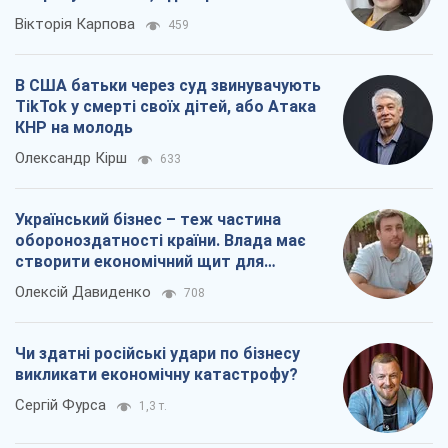
Вікторія Карпова
459
В США батьки через суд звинувачують
TikTok у смерті своїх дітей, або Атака
КНР на молодь
Олександр Кірш
633
Український бізнес – теж частина
обороноздатності країни. Влада має
створити економічний щит для
компаній
Олексій Давиденко
708
Чи здатні російські удари по бізнесу
викликати економічну катастрофу?
Сергій Фурса
1,3 т.