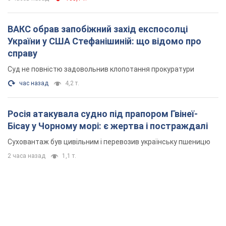
ВАКС обрав запобіжний захід експосолці
України у США Стефанішиній: що відомо про
справу
Суд не повністю задовольнив клопотання прокуратури
час назад
4,2 т.
Росія атакувала судно під прапором Гвінеї-
Бісау у Чорному морі: є жертва і постраждалі
Суховантаж був цивільним і перевозив українську пшеницю
2 часа назад
1,1 т.