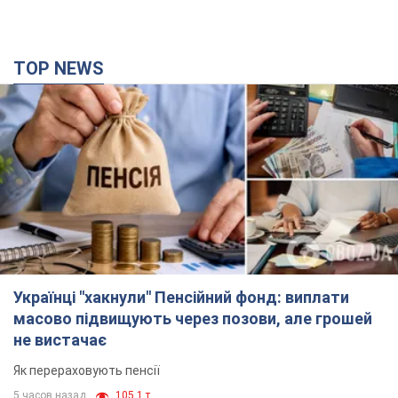
TOP NEWS
Українці "хакнули" Пенсійний фонд: виплати
масово підвищують через позови, але грошей
не вистачає
Як перераховують пенсії
5 часов назад
105,1 т.