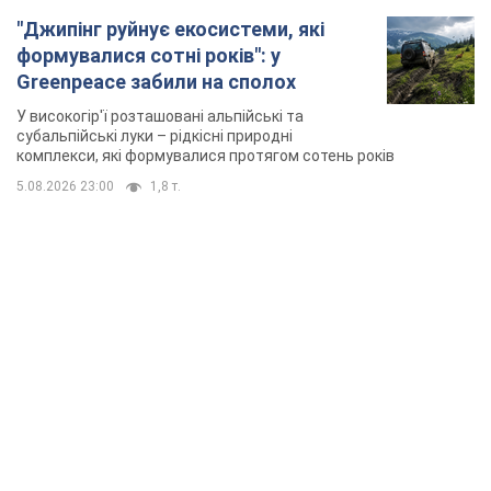
"Джипінг руйнує екосистеми, які
формувалися сотні років": у
Greenpeace забили на сполох
У високогір'ї розташовані альпійські та
субальпійські луки – рідкісні природні
комплекси, які формувалися протягом сотень років
5.08.2026 23:00
1,8 т.