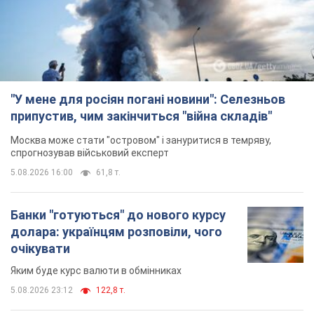
"У мене для росіян погані новини": Селезньов
припустив, чим закінчиться "війна складів"
Москва може стати "островом" і зануритися в темряву,
спрогнозував військовий експерт
5.08.2026 16:00
61,8 т.
Банки "готуються" до нового курсу
долара: українцям розповіли, чого
очікувати
Яким буде курс валюти в обмінниках
5.08.2026 23:12
122,8 т.