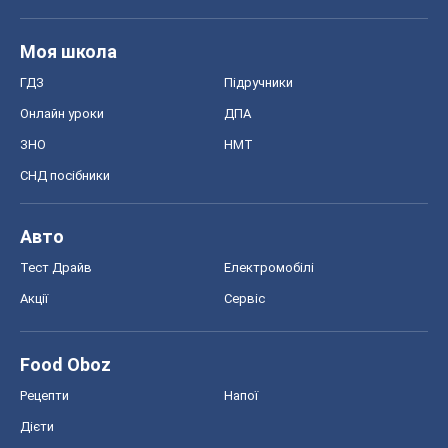
Моя школа
ГДЗ
Підручники
Онлайн уроки
ДПА
ЗНО
НМТ
СНД посібники
Авто
Тест Драйв
Електромобілі
Акції
Сервіс
Food Oboz
Рецепти
Напої
Дієти