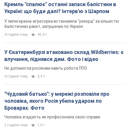
Кремль "спалює" останні запаси балістики в
Україні: що буде далі? Інтерв’ю з Шарпом
У липні країна-агресорка встановила "рекорд" за кількістю
балістичних ракет, запущених по Україні
4 години тому
46,4 т.
У Єкатеринбурзі атаковано склад Wildberries: є
влучання, піднявся дим. Фото і відео
Не допомогла росіянам навіть робота ППО
4 години тому
8,9 т.
"Чудовий батько": у мережі розповіли про
чоловіка, якого Росія убила ударом по
Броварах. Фото
Чоловіка згадують як професіонала своєї справи
2 години тому
1,0 т.