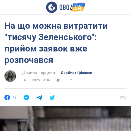
На що можна витратити
"тисячу Зеленського":
прийом заявок вже
розпочався
Дарина Герцева
Особисті фінанси
16.11.2025 13:36
33,3 т.
78
РУС